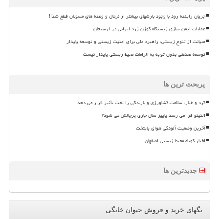
جریان زاینده رود با وجود بارشهای بیشتر از نرمال و وعده های مسؤلان قطع شد!!
عملیات ایمن سازی زیستگاه گوزن زرد ایرانی در ارسنجان
صیانت از تنوع زیستی، راهبرد ملی برای امنیت زیستی و توسعه پایدار
توسعه صنعتی بدون توجه به الزامات محیط زیستی پایدار نیست
پربحث ترین ها
گرد و غبار، سلامت کشاورزی و بارندگی را تحت تأثیر قرار می دهد
النینو فرا می رسد پاییز سال جاری پرچالش می شود؟
آخرین وضعیت آلودگی هوای پایتخت
اخبار کوتاه محیط زیستی اصفهان
جدیدترین ها
تگهای خرید و فروش حیوان خانگی