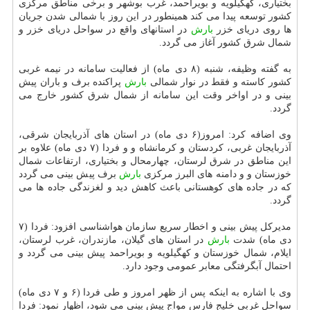
بختیاری، كهگیلویه و بویراحمد، غرب بوشهر و برخی مناطق مركزی
كشور توسعه پیدا می كند همینطور در این روز با شمالی شدن جریان
ها روی دریای خزر
بارش
در استانهای واقع در سواحل دریای خزر و
شمال شرق كشور آغاز می گردد.
به گفته وظیفه، شنبه (۸ دی ماه) از فعالیت سامانه در نیمه غربی
كشور كاسته و فقط در نوار شمالی
بارش
پراكنده برف و باران پیش
بینی و در اواخر وقت این سامانه از شمال شرق كشور خارج می
گردد.
وی اضافه كرد: امروز(۶ دی ماه) در استان های آذربایجان شرقی،
آذربایجان غربی، كردستان و كرمانشاه و و فردا (۷ دی ماه) علاوه بر
این مناطق در شرق لرستان، چهارمحال و بختیاری، ارتفاعات شمال
خوزستان و و دامنه های البرز مركزی
بارش
برف پیش بینی می گردد
كه در جاده های كوهستانی باعث كاهش دید و لغزندگی جاده ها می
گردد.
مدیركل پیش بینی و اخطار سریع سازمان هواشناسی افزود: فردا (۷
دی ماه) شدت
بارش
در استان های گیلان، مازندران، غرب لرستان،
ایلام، شمال خوزستان و كهگیلویه و بویراحمد پیش بینی می گردد و
احتمال آبگرفتگی معابر عمومی وجود دارد.
وی با اشاره به اینكه پس از ظهر امروز و طی فردا (۶ و ۷ دی ماه)
سواحل غربی خلیج فارس مواج پیش بینی می شود، اظهار نمود: فردا