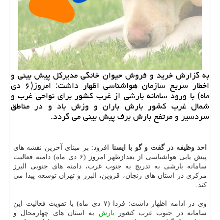
به گزارش خرید و فروش حیوان خانگی مدیركل پیش بینی و
اخطار سریع سازمان هواشناسی اظهار داشت: امروز(۶ دی
ماه) با ورود سامانه بارشی از غرب كشور برای نواحی غرب و
شمال غرب كشور بارش باران و وزش باد و در مناطق
سردسیر و مرتفع بارش برف پیش بینی می گردد.
احد وظیفه در گفت و گو با ایسنا
افزود: بر مبنای آخرین نقشه های
پیش یابی هواشناسی از بعدازظهر امروز (۶ دی ماه) دامنه فعالیت
سامانه بارشی به تدریج به جنوب غرب، دامنه های جنوبی البرز
مركزی در استان های زنجان، قزوین، البرز و تهران توسعه پیدا می
كند.
وی در ادامه اظهار داشت: فردا (۷ دی ماه) با تقویت فعالیت این
سامانه در جنوب غرب كشور
بارش
به استان های چهارمحال و