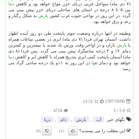
(۷ دی ماه) سواحل غربی دریای خزر مواج خواهد بود و كاهش
دما
بین ۵ تا ۸ درجه در استان های ساحلی دریای خزر پیش بینی می
گردد. در این روز در نواحی جنوب غرب كشور
بارش
به شكل رگبار و
رعد و برق خواهد بود.
وظیفه در انتها درباره وضعیت جوی پایتخت طی دو روز آینده اظهار
داشت: آسمان تهران فردا (۷ دی ماه) ابری در بعضی ساعات همراه
با
بارش
باران و در اواخر وقت وزش باد شدید با بیشترین و كمترین
دمای ۱۲ و ۴ درجه سانتیگراد پیش بینی می گردد. پس فردا (۸ دی
ماه) آسمان پایتخت كمی ابری بتدریج همراه با كاهش ابر و كاهش
دما
خواهد بود و دمای
هوا
در این روز به ۱۱و یك درجه سانتی گراد می
رسد.
1397/10/06
13:51:32
4724
5
/
5.0
تگهای خبر:
آب
,
بارش
,
دام
,
دریا
این مطلب را می پسندید؟
(0)
(1)