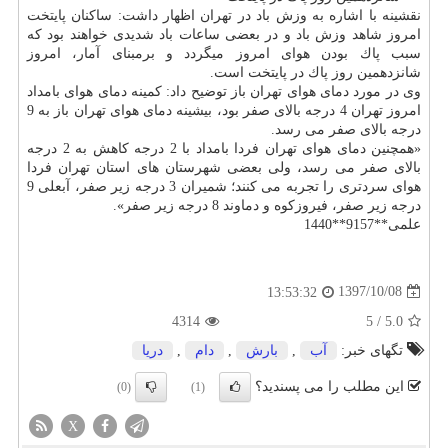
نقشینه با اشاره به وزش باد در تهران اظهار داشت: ساكنان پایتخت
امروز شاهد وزش باد و در بعضی ساعات باد شدیدی خواهند بود كه
سبب پاك بودن هوای امروز میگردد و برمبنای آمار، امروز
شانزدهمین روز پاك در پایتخت است.
وی در مورد دمای هوای تهران باز توضیح داد: كمینه دمای هوای بامداد
امروز تهران 4 درجه بالای صفر بود، بیشینه دمای هوای تهران باز به 9
درجه بالای صفر می رسد.
«همچنین دمای هوای تهران فردا بامداد با 2 درجه كاهش به 2 درجه
بالای صفر می رسد، ولی بعضی شهرستان های استان تهران فردا
هوای سردتری را تجربه می كنند؛ شمیران 3 درجه زیر صفر، آبعلی 9
درجه زیر صفر، فیروزكوه و دماوند 8 درجه زیر صفر».
علمی**9157**1440
1397/10/08
13:53:32
4314
5
/
5.0
تگهای خبر:
آب
,
بارش
,
دام
,
دریا
این مطلب را می پسندید؟
(0)
(1)
X