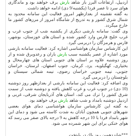
اردبیل، ارتفاعات البرز باز شاهد
بارش
برف خواهند بود و ماندگاری
هوای سرد تا عصر فردا (یكشنبه/9 دی) ادامه خواهد داشت.
به گفته نقشینه از بعدازظهر امروز فعالیت این سامانه محدود به
شمال شرق كشور و به تدریج از شامگاه امروز از مرزهای كشور ما
خارج میگردد.
وی گفت: سامانه بارشی دیگری از یكشنبه شب از جنوب غرب و
غرب خلیج فارس وارد كشور شده و استان های خوزستان، بوشهر،
فارس و هرمزگان را دربرمی گیرد.
این كارشناس سازمان هواشناسی اشاره كرد: فعالیت سامانه بارشی
مورد اشاره از عصر یكشنبه سبب
بارش
باران و رعدوبرق شده و از
روز دوشنبه علاوه بر استان های جنوبی استان های چهارمحال و
بختیاری، كهگیلویه، یزد، كرمان، جنوب اصفهان، لرستان، خراسان
جنوبی، نیمه جنوبی خراسان رضوی، نیمه شمالی سیستان و
بلوچستان را دربرمی گیرد.
وی اضافه كرد: فعالیت این سامانه بارشی از بعدازظهر روز دوشنبه
(10 دی) در جنوب غرب و غرب كاهش یافته و دوشنبه شب از سمت
شرق كشور را ترك می كند، استان های آذربایجان شرقی، غربی و
اردبیل دوشنبه بامداد و شب شاهد
بارش
برف خواهند بود.
به گفته این كارشناس سازمان هواشناسی دمای هوای بعضی
شهرهای جنوبی همچون آبادان به شدت كاسته می شود و دمای این
شهر بامداد فردا با 10 درجه كاهش به 9 درجه بالای صفر می رسد كه
هوای خنكی برای این شهر شمرده می شود.
***شانزدهمین روز پاك در پایتخت