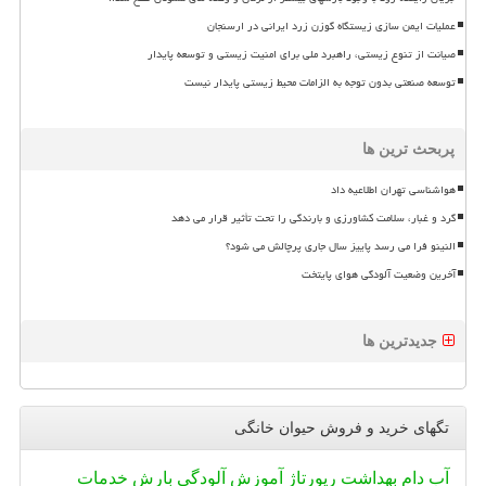
عملیات ایمن سازی زیستگاه گوزن زرد ایرانی در ارسنجان
صیانت از تنوع زیستی، راهبرد ملی برای امنیت زیستی و توسعه پایدار
توسعه صنعتی بدون توجه به الزامات محیط زیستی پایدار نیست
پربحث ترین ها
هواشناسی تهران اطلاعیه داد
گرد و غبار، سلامت کشاورزی و بارندگی را تحت تأثیر قرار می دهد
النینو فرا می رسد پاییز سال جاری پرچالش می شود؟
آخرین وضعیت آلودگی هوای پایتخت
جدیدترین ها
تگهای خرید و فروش حیوان خانگی
آب
دام
بهداشت
رپورتاژ
آموزش
آلودگی
بارش
خدمات