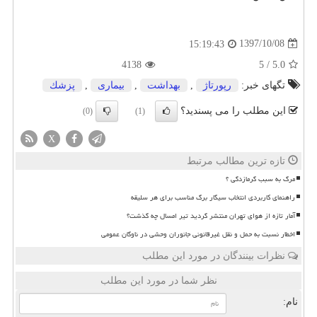
1397/10/08
15:19:43
4138
5
/
5.0
تگهای خبر:
رپورتاژ
,
بهداشت
,
بیماری
,
پزشك
این مطلب را می پسندید؟
(0)
(1)
X
تازه ترین مطالب مرتبط
مرگ به سبب گرمازدگی ؟
راهنمای کاربردی انتخاب سیگار برگ مناسب برای هر سلیقه
آمار تازه از هوای تهران منتشر گردید تیر امسال چه گذشت؟
اخطار نسبت به حمل و نقل غیرقانونی جانوران وحشی در ناوگان عمومی
نظرات بینندگان در مورد این مطلب
نظر شما در مورد این مطلب
نام: