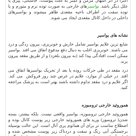
اکثرا در اثر اسهال مزمن و کمتر به علت یبوست، حاملگی، پیری یا
علل دیگر باشد.
بواسیر
های خارجی به صورت توده نرم و متورم و یا
توده سفت در اطراف ناحیه مقعدی ظاهر می‏شوند و بواسیرهای
داخلی در داخل کانال مقعدی ایجاد می‏ شوند.
نشانه های بواسیر
شایع ترین علایم بواسیر شامل خارش و خونریزی، بیرون زدگی و درد
می‏ باشند. خونریزی اغلب به دنبال دفع مدفوع اتفاق می ‏افتد. بواسیر
ممکن است افتادگی پیدا کند (به بیرون بلغزد) و از طریق مقعد بیرون
بزند.
درد مقعد در طی حرکات روده یا بعد از تحریک بواسیرها اتفاق می
افتد. در خیلی از موارد، علایم در عرض چند روز فروکش می‏ کند.
اگر علایم و درد مقعد تداوم داشته باشند بهتر است به پزشک مراجعه
کنید.
هموروئید خارجی ترومبوزه
هموروئید خارجی ترومبوزه، بواسیر واقعی نیست. بلکه بیشتر، بسته
شدن( ترومبوز) ورید های هموروئید خارجی زیر پوست کانال بوده و
اصطلاح مناسب تر برای آن هماتوم پری آنال است. این حالت بوسیله
برجستگی آبی رنگ و سفت و دردناک زیر پوست مشخص شده و