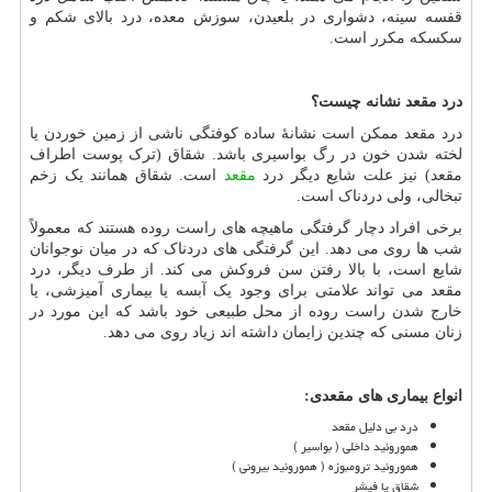
قفسه سینه، دشواری در بلعیدن، سوزش معده، درد بالای شکم و
سکسکه مکرر است.
درد مقعد نشانه چیست؟
درد مقعد ممکن است نشانهٔ ساده کوفتگی ناشی از زمین خوردن یا
لخته شدن خون در رگ بواسیری باشد. شقاق (ترک پوست اطراف
مقعد) نیز علت شایع دیگر درد
مقعد
است. شقاق همانند یک زخم
تبخالی، ولی دردناک است.
برخی افراد دچار گرفتگی ماهیچه های راست روده هستند که معمولاً
شب ها روی می دهد. این گرفتگی های دردناک که در میان نوجوانان
شایع است، با بالا رفتن سن فروکش می کند. از طرف دیگر، درد
مقعد می تواند علامتی برای وجود یک آبسه یا بیماری آمیزشی، یا
خارج شدن راست روده از محل طبیعی خود باشد که این مورد در
زنان مسنی که چندین زایمان داشته اند زیاد روی می دهد.
انواع بیماری های مقعدی:
درد بی دلیل مقعد
هموروئید داخلی ( بواسیر )
هموروئید ترومبوزه ( هموروئید بیرونی )
شقاق یا فیشر