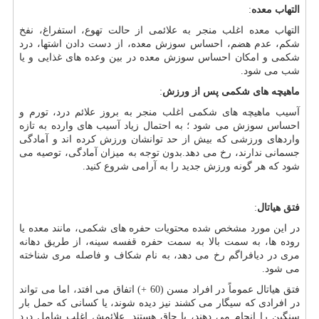
التهاب معده
:
التهاب معده اغلب منجر به علائمی از حالت تهوع، استفراغ، نفخ
شکم، عدم هضم، احساس سوزش معده، از دست دادن اشتها، درد
شکمی و امکان احساس سوزش معده در بین وعده های غذایی و یا
شب می شود.
ماهیچه های شکمی پس از ورزش
:
آسیب ماهیچه های شکمی اغلب منجر به بروز علائم درد، تورم و
احساس سوزش می شود ؛ به احتمال زیاد آسیب های وارده به تازه
واردهای ورزشی که بیش از حد توانشان ورزش کرده اند و آمادگی
جسمانی ندارند، رخ می دهد.بدون توجه به میزان آمادگی، توصیه می
شود که هر گونه ورزش جدید را به آرامی شروع کنید.
فتق هیاتال
:
در این مورد مشخص شده محتویات حفره های شکمی، مانند معده یا
روده ها، به سمت بالا به سمت حفره قفسه سینه، از طریق دهانه
مری در دیافراگم رخ می دهد، به نام شکاف و فاصله مری شناخته
می شود.
فتق هیاتال عموماً در افراد مسن (60 +) اتفاق می افتد، اما می تواند
در افرادی که سیگار می کشند نیز دیده شوند، یا کسانی که حمل بار
سنگین را انجام می دهند، یا چاق هستند. علائمش اغلب شامل درد