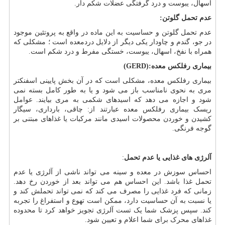
اسهال، یبوست و درد گرفتگی عضلات شکم دار.
عدم تحمل گلوتن:
عدم تحمل گلوتن و حساسیت به این ماده در واقع به پروتئین موجود
در جو، گندم و چاودار یکی دیگر از دلایل دردمعده است ؛ مشکلی که
همراه با نفخ، اسهال، یبوست، خستگی مفرط و درد شکم است.
بیماری رفلکس معده
(GERD):
بیماری رفلکس معده، مشکلی است که در آن بخش پایینی اسفنکتر
مری به نحوی نامناسب باز می شود و یا به طور کامل بسته نمی
شود و اجازه می دهد که اسیدهای شکمی به مری بیایند. عوامل
ریسک بیماری رفلکس معده عبارتند از: چاقی، بارداری، سیگار
کشیدن و خوردن محصولات اسیدی مانند مرکبات یا غذاهای مبتنی بر
گوجه فرنگی.
آلرژی های غذایی یا عدم تحمل
:
احساس سوزش در معده و سینه می تواند ناشی از آلرژی یا عدم
تحمل غذا باشد. این احساس هم می تواند بعد از خوردن رخ دهد.
زمانی که فرد غذایی را مصرف می کند که نمی تواند تحملش کند و
یا نسبت به آن حساسیت دارد، ممکن است تهوع و استفراغ را تجربه
کند. سپس پزشک شما یک تست آلرژی تجویز خواهد کرد تا محدوده
غذاهای محرک برای شما اعلام و تعیین شود.