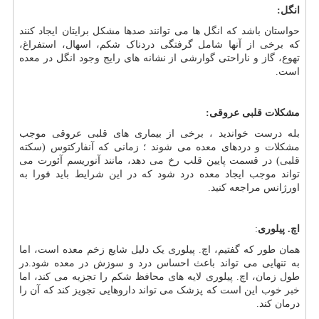
انگل:
حواستان باشد که انگل ها می توانند صدها مشکل برایتان ایجاد کنند
که برخی از آنها شامل گرفتگی دردناک شکم، اسهال، استفراغ،
تهوع، گاز و ناراحتی گوارشی از نشانه های رایج وجود انگل در معده
است.
مشکلات قلبی عروقی:
بله درست خواندید ، برخی از بیماری های قلبی عروقی موجب
مشکلات و دردهای معده می شوند ؛ زمانی که آنفارکتوس (سکته
قلبی) در قسمت پایین قلب رخ می دهد، مانند آنوریسم آئورت می
تواند موجب ایجاد معده درد شود که در این شرایط باید فورا به
اورژانس مراجعه کنید.
اچ. پیلوری
:
همان طور که گفتیم، اچ. پیلوری یک دلیل شایع زخم معده است، اما
به تنهایی می تواند باعث احساس درد و سوزش در معده شود.در
طول زمان، اچ. پیلوری لایه های محافظ شکم را تجزیه می کند، اما
خبر خوب این است که پزشک می تواند داروهایی تجویز کند که آن را
درمان کند.