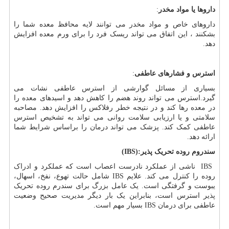
داروها یا مواد مخدر
:
داروهای خاص و مواد مخدر می توانند لایه محافظ معده شما را
بشکنند ، این اتفاق می تواند ریسک فرد را برای ورم معده افزایش
دهد.
استرس و فشارهای عاطفی
:
بسیاری از مسائل گوارشی از استرس عاطفی نشات می
گیرد.استرس می تواند روند هضم را کاهش دهد و اسیدهای معده را
در معده رها کند و در نتیجه خطر رفلاکس را افزایش دهد. مصاحبه
سلامتی و یا ارزیابی سلامت روانی می تواند به تشخیص استرس
عاطفی کمک کند. پزشک می تواند درمان را براساس شرایط شما
ارائه دهد.
سندروم روده تحریک پذیر
(IBS):
IBS
ناشی از عملکرد نادرست اعصاب است که عملکرد و ادراک
روده را کنترل می کند. علایم
IBS
شامل حالت تهوع، نفخ، اسهال،
یبوست و گرفتگی است. یک عامل بزرگ برای سندرم روده تحریک
پذیر استرس است، بنابراین یک بار دیگر مدیریت صحیح وضعیت
عاطفی برای درمان
IBS
بسیار مهم است.