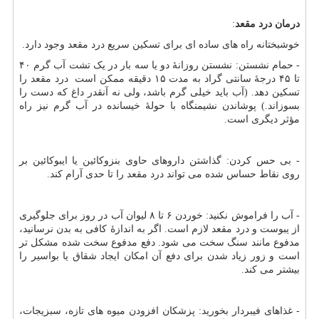
درمان درد مقعد
:
خوشبختانه راه های ساده ای برای تسکین سریع درد مقعد وجود دارد.
- حمام نشستن: نشستن روزانهٔ دو یا سه بار در یک تشت آب گرم ۴۰
تا ۴۵ درجهٔ سانتی گراد به مدت ۱۵ دقیقه ممکن است درد مقعد را
تسکین دهد. (آب باید خیلی گرم باشد، ولی نه آنقدر داغ که دست را
بسوزاند.) پوشاندن نشیمنگاه با حولهٔ خیسانده در آب گرم نیز راه
مؤثر دیگری است.
- بی حس کردن: گذاشتن داروهای حاوی بنزوکائین یا ایبوکائین بر
روی نقاط حساس شده می تواند درد مقعد را تا حدی آرام کند.
- آب را فراموش نکنید: خوردن ۶ تا ۸ لیوان آب در روز برای جلوگیری
از یبوست و درد مقعد لازم است. اگر به اندازهٔ کافی به بدن نرسانید،
مدفوع مانند سنگ سخت می شود. دفع مدفوع سخت شده مشکل تر
است و زور زیاد شدن برای دفع آن امکان ایجاد شقاق یا بواسیر را
بیشتر می کند.
- غذاهای فیبردار بخورید: پزشکان افزودن میوه های تازه، سبزیجات،