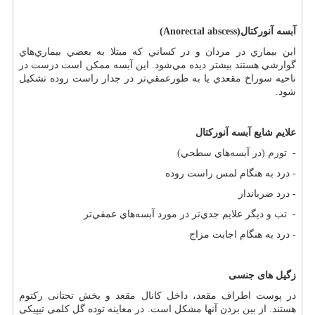
آبسه‌ آنوركتال‌
(Anorectal abscess)
اين‌ بيماري‌ در مردان‌ و در كساني‌ كه‌ مبتلا به‌ بعضي‌ بيماري‌هاي‌
گوارشي‌ هستند بيشتر ديده‌ مي‌شود. اين‌ آبسه‌ ممكن‌ است‌ درست‌ در
ناحيه‌ سوراخ‌ مقعدي‌ يا به‌ طورعمقي‌تر در جدار راست‌ روده‌ تشكيل‌
شود.
علايم‌ شايع‌ آبسه آنورکتال
- تورم‌ (در آبسه‌هاي‌ سطحي‌)
- درد به‌ هنگام‌ لمس‌ راست‌ روده‌
- درد ضرباندار
- تب‌ و ديگر علايم‌ جدي‌تر در مورد آبسه‌هاي‌ عمقي‌تر
- درد به‌ هنگام‌ اجابت‌ مزاج
زگیل های جنسی
در پوست اطراف مقعد، داخل کانال مقعد و بخش تحتانی رکتوم
هستند. از بین بردن آنها مشکل است. در معاینه توده گل کلمی تیپیکی