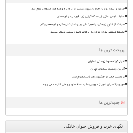
جریان زاینده رود با وجود بارشهای بیشتر از نرمال و وعده های مسؤلان قطع شد!!
عملیات ایمن سازی زیستگاه گوزن زرد ایرانی در ارسنجان
صیانت از تنوع زیستی، راهبرد ملی برای امنیت زیستی و توسعه پایدار
توسعه صنعتی بدون توجه به الزامات محیط زیستی پایدار نیست
پربحث ترین ها
اخبار کوتاه محیط زیستی اصفهان
آخرین وضعیت سدهای تهران
برداشت چوب از جنگلهای هیرکانی ممنوع ماند
هوای پاک برای شیراز دوربین ها به مصاف خودرو های آلاینده می روند
جدیدترین ها
تگهای خرید و فروش حیوان خانگی