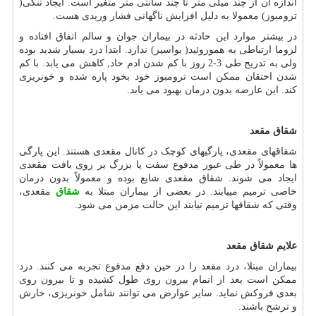
اندازه آن از چند میلی متر تا چند سانتی متر متغیر است. ایجاد تنگی(
ترومبوز) معمولا به دلیل افزایش ناگهانی فشار وریدی هست.
در بیشتر موارد این حادثه در بیماران جوان و سالم اتفاق افتاده و
لزوما ارتباطی به هموروئید( بواسیر) ندارد. ابتدا درد بسیار شدید بوده
ولی به تدریج طی 3-2 روز با کم شدن ادم حاد, کاهش می یابد. با کم
شدن احتقان ممکن است ترومبوز خود بخود پاره شده و خونریزی
کند. این عارضه بدون درمان بهبود می یابد.
شقاق مقعد
شقاق‏های مقعدی، پارگی‏های کوچک در کانال مقعدی هستند. این پارگی
ها معمولاً در طی عبور مدفوع سفت یا بزرگ بر روی بافت مقعدی
ایجاد می‏ شوند. شقاق مقعدی شایع بوده و معمولاً بدون درمان
خاصی ترمیم می‏یابند. در بعضی از بیماران مبتلا به
شقاق
مقعدی،
وقتی که شقاق‏ها ترمیم نیابند این حالت مزمن می شود.
علایم شقاق مقعد
بیماران مبتلا، درد مقعد را در حین دفع مدفوع تجربه می ‏کنند. درد
ممکن است بعد از اتمام بیرون روی طول کشیده و تا بیرون روی
بعدی فروکش نماید. سایر عوارض می‏ توانند شامل خونریزی، خارش
و ترشح باشند.