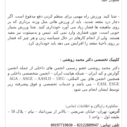
- شنا کنید: ورزش راه مهمی برای منظم کردن دفع مدفوع است. اگر
دچار درد مقعد شدید، باید از ورزش هائی مثل وزنه برداری که بر
روی ماهیچه ها فشار زیاد می آورد خودداری کنید. شنا ورزش بسیار
خوبی است، چون فشاری وارد نمی کند. تنیس و بدمینتوت نیز مفید
هستند. ولی از انجام کارهای در حال چمباتمه زدن و هر چیز که فشار
بر روی ناحیهٔ مقعد را افزایش می دهد باید خودداری کرد.
کلینیک تخصصی دکتر محمد روشنی :
دکتر محمد روشنی عضو رسمی انجمن های داخلی از جمله انجمن
گوارش و کبد ایران – شبکه هپاتیت ایران – انجمن متخصصی داخلی و
همچنین انجمن های بین المللی
AGA – ASGE – AASLD – UEG –
ESGE
– EASL
می باشد و خدمات تخصصی و فوق پیشرفته زیر
توسط ایشان انجام می شود
.
مشاوره رایگان و اطلاعات تماس:
آدرس:
تهران- خیابان شریعتی – بالاتر از میرداماد – نیام – پلاک 58 –
طبقه اول – واحد 1
تلفن تماس: 02122889947
–
09197719030