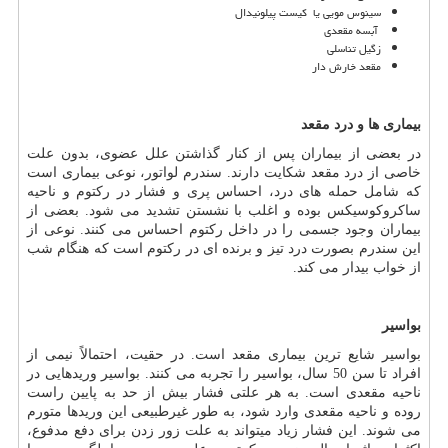
سینوس مویی یا کیست پیلونیدال
آبسه مقعدی
زگیل تناسلی
مقعد خارش دار
بیماری ها و درد مقعد
در بعضی از بیماران پس از کنار گذاشتن علل عضوی، بدون علت
خاصی از درد مقعد شکایت دارند. سندرم لواتور، نوعی بیماری است
که شامل حمله های درد، احساس پری و فشار در رکتوم و ناحیه
ساکروکوسیکس بوده و اغلب با نشستن تشدید می شود. بعضی از
بیماران وجود جسمی را در داخل رکتوم احساس می کنند. نوعی از
این سندرم بصورت درد تیز و برنده ای در رکتوم است که هنگام شب
از خواب بیدار می کند.
بواسیر
بواسیر شایع ترین بیماری مقعد است. در حقیت، احتمالاً نیمی از
افراد تا سن 50 سال، بواسیر را تجربه می‏ کنند. بواسیر وریدهایی در
ناحیه مقعدی است. به هر علتی فشار بیش از حد به پایین راست
روده و ناحیه مقعدی وارد شود، به طور غیرطبیعی این وریدها متورم
می شوند. این فشار زیاد می‏تواند به علت زور ‏زدن برای دفع مدفوع،