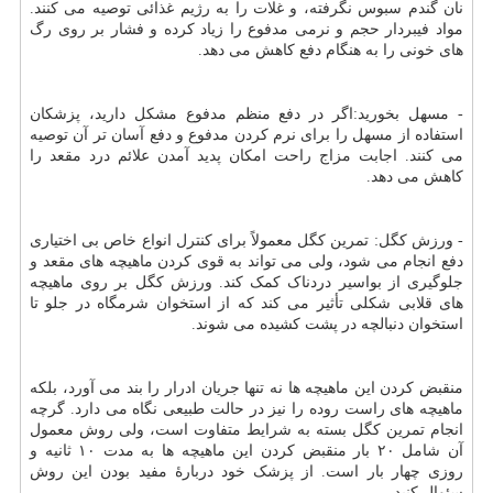
نان گندم سبوس نگرفته، و غلات را به رژیم غذائی توصیه می کنند.
مواد فیبردار حجم و نرمی مدفوع را زیاد کرده و فشار بر روی رگ
های خونی را به هنگام دفع کاهش می دهد.
- مسهل بخورید:اگر در دفع منظم مدفوع مشکل دارید، پزشکان
استفاده از مسهل را برای نرم کردن مدفوع و دفع آسان تر آن توصیه
می کنند. اجابت مزاج راحت امکان پدید آمدن علائم درد مقعد را
کاهش می دهد.
- ورزش کگل: تمرین کگل معمولاً برای کنترل انواع خاص بی اختیاری
دفع انجام می شود، ولی می تواند به قوی کردن ماهیچه های مقعد و
جلوگیری از بواسیر دردناک کمک کند. ورزش کگل بر روی ماهیچه
های قلابی شکلی تأثیر می کند که از استخوان شرمگاه در جلو تا
استخوان دنبالچه در پشت کشیده می شوند.
منقبض کردن این ماهیچه ها نه تنها جریان ادرار را بند می آورد، بلکه
ماهیچه های راست روده را نیز در حالت طبیعی نگاه می دارد. گرچه
انجام تمرین کگل بسته به شرایط متفاوت است، ولی روش معمول
آن شامل ۲۰ بار منقبض کردن این ماهیچه ها به مدت ۱۰ ثانیه و
روزی چهار بار است. از پزشک خود دربارهٔ مفید بودن این روش
سئوال کنید.