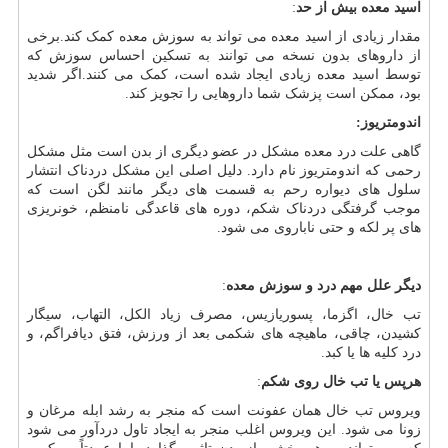
اسید معده بیش از حد
:
مقدار زیادی از اسید معده می تواند به سوزش معده کمک کند.برخی
از داروهای بدون نسخه می توانند به تسکین احساس سوزش که
توسط اسید معده زیادی ایجاد شده است، کمک می کنند.اگر شدید
بود، ممکن است پزشک شما داروهایی را تجویز کند.
اندومتریوز:
گاهی علت درد معده مشکل در عضو دیگری از بدن است مثل مشکل
رحمی که اندومتریوز نام دارد. دلیل اصلی این مشکل دردناک انتشار
سلول های دیواره رحم به قسمت های دیگر مانند لگن است که
موجب گرفتگی دردناک شکم، دوره های قاعدگی نامنظم، خونریزی
های پر لکه و حتی ناباروی می شود.
دیگر علل مهم درد و سوزش معده
:
تب خال، اگزما، پسوریازیس، مصرف زیاد الکل، التهاب، سیگار
کشیدن، چاقی، ماهیچه های شکمی بعد از ورزش، فتق دیافراگم، و
درد کلیه ها یا کبد.
هرپس یا تب خال روی شکم
:
ویروس تب خال همان عفونت است که منجر به رشد ابله مرغان و
زونا می شود. این ویروس اغلب منجر به ایجاد تاول دردآور می شود