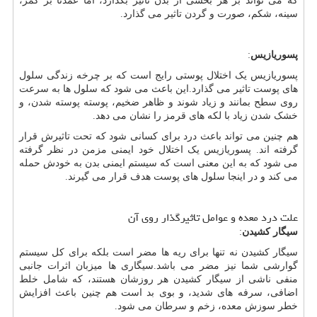
که می تواند بر هر بخشی از بدن تاثیر بگذارد، اما عمدتاً بر کمر،
سینه، شکم، صورت و گردن تاثیر می گذارد.
پسوریازیس
:
پسوریازیس یک اختلال پوستی رایج است که بر چرخه زندگی سلول
های پوست تاثیر می گذارد.این باعث می شود که سلول ها به سرعت
روی سطح بمانند و زیاد شوند و ظاهر ضخیم، پوسته پوسته شدن، و
خشک شدن زیاد با لکه های قرمز را نشان می دهد.
هم چنین می تواند باعث درد برای کسانی شود که تحت تاثیرش قرار
گرفته اند. پسوریازیس یک اختلال خود ایمنی مزمن در نظر گرفته
می شود که به این معنی است که سیستم ایمنی بدن به خودش حمله
می کند و در اینجا سلول های پوست هدف قرار می گیرند.
علت درد معده و عوامل تاثیرگذار روی آن
سیگار کشیدن
:
سیگار کشیدن نه تنها برای ریه ها مضر است بلکه برای کل سیستم
گوارشی شما نیز مضر می باشد.سیگاری ها میزبان اثرات جانبی
منفی ناشی از سیگار کشیدن هر روزشان هستند، که شامل خلط
اضافی، سرفه های شدید، و بوی بد است هم چنین باعث افزایش
خطر سوزش معده، زخم و سرطان می شود.