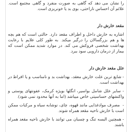
را نشان می دهد که گاهی به صورت منفرد و گاهی مجتمع است.
علائم آن احساس ناراحتی، بوی بد یا خونریزی است.
مقعد خارش دار
اشاره به خارش داخل و اطراف مقعد دارد. حالتی است که هم بچه
ها و هم بزرگسالان را درگیر می‏کند. به طور کلی علایم با رعایت
بهداشت شخصی فروکش می‏ کند. در موارد شدید ممکن است که
بیمار از درمان دارویی سود ببرد.
علل مقعد خارش دار
- شایع ترین علت خارش معقد، بهداشت بد و نامناسب و یا افراط در
بهداشت است.
- سایر علل شامل بواسیر، انگل‏ها بویژه کرمک، عفونت‏های پوستی و
واکنش‏های حساسیتی خاص می‏باشد (اما به آنها محدود نمی‏ شود).
- مصرف موادغذایی مانند قهوه، چای، نوشابه سیاه و مرکبات ممکن
است با خارش ناحیه مقعد همراه شوند.
- همچنین البسه تنگ و چسبان می‏ توانند با خارش ناحیه مقعد همراه
باشند.