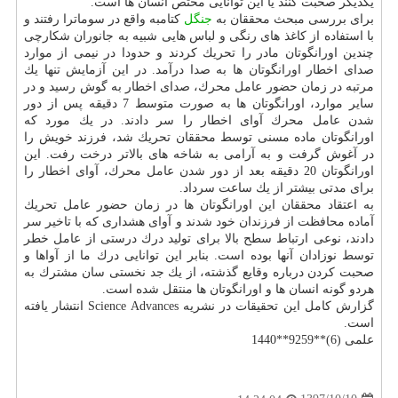
یكدیگر صحبت كنند یا این توانایی مختص انسان ها است.
برای بررسی مبحث محققان به
جنگل
كتامبه واقع در سوماترا رفتند و
با استفاده از كاغذ های رنگی و لباس هایی شبیه به جانوران شكارچی
چندین اورانگوتان مادر را تحریك كردند و حدودا در نیمی از موارد
صدای اخطار اورانگوتان ها به صدا درآمد. در این آزمایش تنها یك
مرتبه در زمان حضور عامل محرك، صدای اخطار به گوش رسید و در
سایر موارد، اورانگوتان ها به صورت متوسط 7 دقیقه پس از دور
شدن عامل محرك آوای اخطار را سر دادند. در یك مورد كه
اورانگوتان ماده مسنی توسط محققان تحریك شد، فرزند خویش را
در آغوش گرفت و به آرامی به شاخه های بالاتر درخت رفت. این
اورانگوتان 20 دقیقه بعد از دور شدن عامل محرك، آوای اخطار را
برای مدتی بیشتر از یك ساعت سرداد.
به اعتقاد محققان این اورانگوتان ها در زمان حضور عامل تحریك
آماده محافظت از فرزندان خود شدند و آوای هشداری كه با تاخیر سر
دادند، نوعی ارتباط سطح بالا برای تولید درك درستی از عامل خطر
توسط نوزادان آنها بوده است. بنابر این توانایی درك ما از آواها و
صحبت كردن درباره وقایع گذشته، از یك جد نخستی سان مشترك به
هردو گونه انسان ها و اورانگوتان ها منتقل شده است.
گزارش كامل این تحقیقات در نشریه Science Advances انتشار یافته
است.
علمی (6)**9259**1440