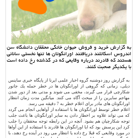
به گزارش خرید و فروش حیوان خانگی محققان دانشگاه سن
اندروس اسكاتلند دریافتند اورانگوتان ها تنها نخستی سانانی
هستند كه قادرند درباره وقایعی كه در گذشته رخ داده است
با یكدیگر صحبت كنند.
به گزارش روز دوشنبه گروه اخبار علمی ایرنا از پایگاه خبری ساینس
دیلی، زمانی كه گروهی از اورانگوتان ها در خطر حمله یك جانور
شكارچی قرار می گیرند، مخفی می شوند و مدتی بعد از دور شدن
مهاجم سایرین را از مبحث آگاه می كنند. میانگین مدت زمان انتظار
اورانگوتان های مادر برای اعلام خطر به 7 دقیقه می رسد.
اعلام خطر توسط اورانگوتان ها با استفاده از آواهایی انجام می گردد
كه می تواند علاوه بر اخطار دادن به سایر اورانگوتان ها باعث جلب
توجه شكارچیان هم بشود. آنچه در این رابطه توجه محققان را جلب
كرد این پرسش بود كه ایا اورانگوتان ها قادرند با استفاده از این آواها
در مورد وقایعی كه قبلا رخ داده یا انتظار می رود در آینده رخ دهند، با