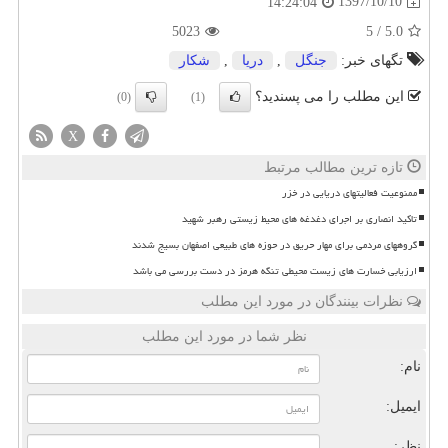
1397/10/10
14:24:04
5023
5
/
5.0
تگهای خبر:
جنگل
,
دریا
,
شكار
این مطلب را می پسندید؟
(0)
(1)
X
تازه ترین مطالب مرتبط
ممنوعیت فعالیتهای دریایی در خزر
تاکید انصاری بر اجرای دغدغه های محیط زیستی رهبر شهید
گروههای مردمی برای مهار حریق در حوزه های طبیعی اصفهان بسیج شدند
ارزیابی خسارت های زیست محیطی تنگه هرمز در دست بررسی می باشد
نظرات بینندگان در مورد این مطلب
نظر شما در مورد این مطلب
نام:
ایمیل:
نظر: