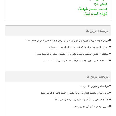
فیش حج
قیمت بیسیم باوفنگ
کوتاه کننده لینک
پربیننده ترین ها
جریان زاینده رود با وجود بارشهای بیشتر از نرمال و وعده های مسؤلان قطع شد!!
عملیات ایمن سازی زیستگاه گوزن زرد ایرانی در ارسنجان
صیانت از تنوع زیستی، راهبرد ملی برای امنیت زیستی و توسعه پایدار
توسعه صنعتی بدون توجه به الزامات محیط زیستی پایدار نیست
پربحث ترین ها
هواشناسی تهران اطلاعیه داد
گرد و غبار، سلامت کشاورزی و بارندگی را تحت تأثیر قرار می دهد
النینو فرا می رسد پاییز سال جاری پرچالش می شود؟
آخرین وضعیت آلودگی هوای پایتخت