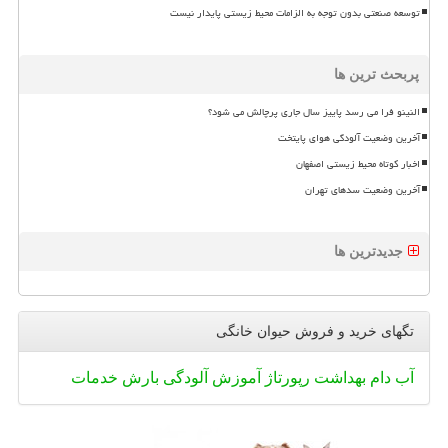
توسعه صنعتی بدون توجه به الزامات محیط زیستی پایدار نیست
پربحث ترین ها
النینو فرا می رسد پاییز سال جاری پرچالش می شود؟
آخرین وضعیت آلودگی هوای پایتخت
اخبار کوتاه محیط زیستی اصفهان
آخرین وضعیت سدهای تهران
جدیدترین ها
تگهای خرید و فروش حیوان خانگی
آب
دام
بهداشت
رپورتاژ
آموزش
آلودگی
بارش
خدمات