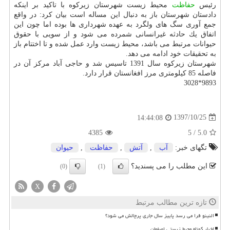
رئیس
حفاظت
محیط زیست شهرستان زیركوه با تاكید بر اینكه
دادستان شهرستان باز به دنبال این مساله است بیان كرد: در واقع
جمع آوری سگ های ولگرد به عهده شهرداری ها بوده اما چون این
اتفاق یك حادثه غیرانسانی شمرده می شود و از سویی با حقوق
حیوانات مرتبط می باشد، محیط زیست وارد عمل شده و تا اختتام باز
به تحقیقات خود ادامه می دهد.
شهرستان زیركوه سال 1391 تاسیس شد و حاجی آباد مركز آن در
فاصله 85 كیلومتری مرز افغانستان قرار دارد.
9893*3028
1397/10/25
14:44:08
4385
5
/
5.0
تگهای خبر:
آب
,
آتش
,
حفاظت
,
حیوان
این مطلب را می پسندید؟
(0)
(1)
X
تازه ترین مطالب مرتبط
النینو فرا می رسد پاییز سال جاری پرچالش می شود؟
اخبار کوتاه محیط زیستی اصفهان