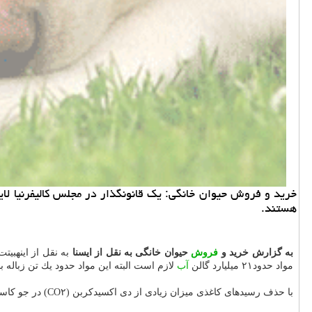
خرید و فروش حیوان خانگی: یك قانونگذار در مجلس كالیفرنیا ل
هستند.
به گزارش خرید و
فروش
حیوان خانگی به نقل از ایسنا
مواد حدود۲۱ میلیارد گالن
آب
لازم است البته این مواد حدود یك تن زباله باز
با حذف رسیدهای كاغذی میزان زیادی از دی اكسیدكربن (CO۲) در جو كاسته می شود كه این میزان معادل حذف یك میلیون اتومبیل در جاده است.