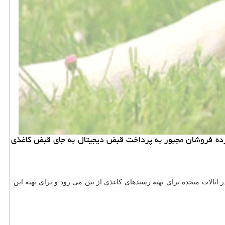
خرده فروشان مجبور به پرداخت قبض دیجیتال به جای قبض كاغذی
ش روزنامه آمریكایی «آمریكای سبز» هر سال ۱۰ میلیون درخت در ایالات متحده برای تهیه رسیدهای كاغذی از بین می رود و برای تهیه این