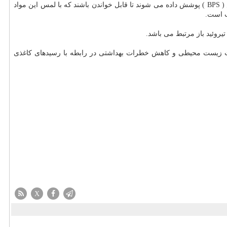
در سال های اخیر، هر روز بر تعداد رسیدهای كاغذی از طرق مختلف افزوده شده و حدودا ۹۳ درصد رسیدهای كاغذی با بیسفنول آ ( BPA) یا بیسفنول اس ( BPS ) پوشش داده می شوند تا قابل خواندن باشند كه با لمس این مواد
ب است.
تصویب این لایحه از قطع میلیون ها درخت و آلودگی ناشی از این رسیدها پیشگیری خواهدنمود البته هم اكنون باز بعضی از شركت ها در كاهش تاثیرات زیست ‎محیطی و كاهش خطرات بهداشتی در رابطه با رسیدهای كاغذی
X