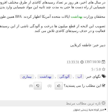
شیمیایی از راه دست ها حتی به مدت چند ثانیه این مواد شیمیایی وارد ب
محققان وزارت
بهداشت
ایالات متحده آمریكا اظهار كردند: BPA همین طور بر رشد جنین تاثیر می گذارد و با مشكلات مربوط به تولید مثل، دیابت نوع ۲ و تیروئید باز مرتبط می باشد.
فعالیت و در حذف رسیدهای كاغذی تلاش می كنند.
دبیر خبر: عاطفه كربلایی
1397/10/30
13:33:31
5
/
5.0
تگهای خبر:
آب
,
آلودگی
,
بهداشت
,
بیماری
این مطلب را می پسندید؟
(0)
(1)
تازه ترین مطالب مرتبط
اخبار کوتاه محیط زیستی اصفهان