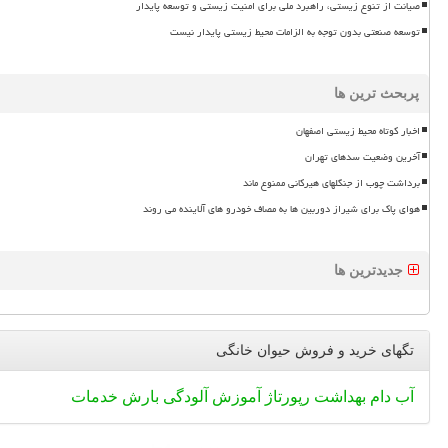
صیانت از تنوع زیستی، راهبرد ملی برای امنیت زیستی و توسعه پایدار
توسعه صنعتی بدون توجه به الزامات محیط زیستی پایدار نیست
پربحث ترین ها
اخبار کوتاه محیط زیستی اصفهان
آخرین وضعیت سدهای تهران
برداشت چوب از جنگلهای هیرکانی ممنوع ماند
هوای پاک برای شیراز دوربین ها به مصاف خودرو های آلاینده می روند
جدیدترین ها
تگهای خرید و فروش حیوان خانگی
آب
دام
بهداشت
رپورتاژ
آموزش
آلودگی
بارش
خدمات