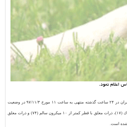
حیوان خانگی به نقل از مهر، مدیركل پایش و نظارت اداره كل محیط زیست استان تهران اعلام نمود: وضعیت كیفی هوای تهران در ۲۴ ساعت گذشته منتهی به ساعت ۱۱ مورخ ۹۷/۱۱/۳ در وضعیت
محمد رستگاری اضافه كرد: در این بازه زمانی وضعیت آلاینده منو اكسید كربن پاك (۳۷)، ازن پاك (۲)، دی اكسید نیتروژن سالم (۸۴)، دی اكسید گوگرد پاك (۱۷)، ذرات معلق با قطر كمتر از ۱۰ میكرون سالم (۷۴) و ذرات معلق