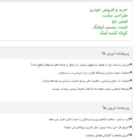
خرید و فروش خودرو
طراحی سایت
فیش حج
قیمت بیسیم باوفنگ
کوتاه کننده لینک
پربیننده ترین ها
جریان زاینده رود با وجود بارشهای بیشتر از نرمال و وعده های مسؤلان قطع شد!!
عملیات ایمن سازی زیستگاه گوزن زرد ایرانی در ارسنجان
صیانت از تنوع زیستی، راهبرد ملی برای امنیت زیستی و توسعه پایدار
توسعه صنعتی بدون توجه به الزامات محیط زیستی پایدار نیست
پربحث ترین ها
گرد و غبار، سلامت کشاورزی و بارندگی را تحت تأثیر قرار می دهد
النینو فرا می رسد پاییز سال جاری پرچالش می شود؟
آخرین وضعیت آلودگی هوای پایتخت