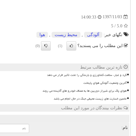
1397/11/03
14:00:33
5
/
5.0
تگهای خبر:
آلودگی
,
محیط زیست
,
هوا
این مطلب را می پسندید؟
(0)
(1)
تازه ترین مطالب مرتبط
گرد و غبار، سلامت کشاورزی و بارندگی را تحت تأثیر قرار می دهد
آخرین وضعیت آلودگی هوای پایتخت
هوای پاک برای شیراز دوربین ها به مصاف خودرو های آلاینده می روند
تخمین خسارت های زیست محیطی جنگ در حال انجام می باشد
نظرات بینندگان در مورد این مطلب
نام: