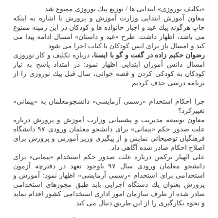
«تكلیف نوروزی» ابتدایی ها / توزیع پیك نوروزی ممنوع شد
معاون آموزش ابتدایی وزارت آموزش و پرورش با اشاره به اینكه
چاپ هرگونه پیك عید و اجبار خانواده ها و كودكان در این زمینه ممنوع
می باشد، اظهار داشت: طرح «عید و داستان» امسال ادامه پیدا می
كند و امسال باز برای انس كودكان با كتاب اجرا می شود.
رضوان حكیم زاده در گفت و گو با ایسنا،
درباره تكلیف و كار نوروزی
امسال دانش آموزان ابتدایی اظهار نمود: در امتداد پاسخ به نیاز
كودكان به كودكی كردن و قصه خوانی، سال قبل پیك نوروزی را از
برنامه درسی حذف كردیم.
چرا احكام استخدام «رسمی آزمایشی» دانشجومعلمان به «پیمانی»
تغییركرد؟
معاون توسعه مدیریت و پشتیبانی وزارت آموزش و پرورش درباره
علت صدور حكم «پیمانی» برای دانشجو معلمان ورودی ۹۷ دانشگاه
فرهنگیان توضیحاتی نمایش و از پیگیری وزیر آموزش و پرورش برای
اصلاح احكام صادر شده آگاهی داد.
علی الهیار تركمن درباره علت صدور حكم استخدام «پیمانی» برای
دانشجو معلمان ورودی سال ۹۷ باوجود تعهد در دفترچه آزمون
استخدامی برای استخدام «رسمی آزمایشی» اظهار نمود: آموزش و
پرورش بعنوان یك دستگاه اجرایی باید طبق مجوزهای استخدامی
صادر شده از طرف سازمان امور اداری استخدامی كشور اقدام نماید
و نحوه بكارگیری را از این طریق دنبال می كند.