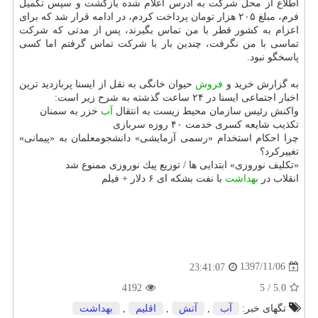
اطلاع از محل شركت به آدرس اعلام شده بازگشت و سپس تكمیل
فرم، مبلغ ۲۰۵ هزار تومان پرداخت كردم، در ادامه قرار شد كه برای
اعزام به كشور قطر با من تماس بگیرند، پس از مدتی كه شركت
تماسی با من نگرفت، چندین بار با شركت تماس گرفتم اما كسی
پاسخگو نبود.
به گزارش خرید و
فروش
حیوان خانگی به نقل از ایسنا پربازدید ترین
اخبار اجتماعی ایسنا در ۲۴ ساعت گذشته به شرح زیر است:
واكنش رئیس سازمان محیط زیست به انتقال
آب
خزر به سمنان
تكذیب شایعه كسری خدمت ۴۰ روزه سربازی
چرا احكام استخدام «رسمی آزمایشی» دانشجومعلمان به «پیمانی»
تغییركرد؟
«تكلیف نوروزی» ابتدایی ها / توزیع پیك نوروزی ممنوع شد
انقلاب در
بهداشت
با نفت بشكه ای ۶ دلار + فیلم
1397/11/06
23:41:07
4192
5
/
5.0
تگهای خبر:
آب
,
آتش
,
اقلیم
,
بهداشت