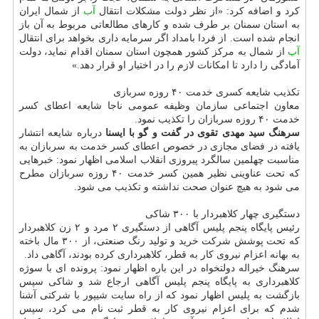
كرد و اضافه كرد: «از نظر دولت مشكلات انتقال
آب
از شمال ایران
به استان سمنان بر طرف شده و كارهای مطالعاتی مربوط به آن باز
انجام شده است. از فردا بامداد اگر سرمایه داری بخواهد برای انتقال
آب
از شمال به مركز كشور همچون استان سمنان اقدام نماید، دولت
آمادگی را دارد تا امكانات لازم را در اختیار او قرار دهد.»
تكذیب شایعه كسری خدمت ۴۰ روزه سربازی
معاون اجتماعی سازمان وظیفه عمومی ناجا شایعه اعطای كسر
خدمت ۴۰ روزه سربازان را تكذیب نمود.
سرهنگ سید مهدی تقوی در گفت و گو با ایسنا
درباره شایعه انتشار
یافته در فضای مجازی در خصوص اعطای كسر خدمت به سربازان به
مناسبت چهلمین سالگرد پیروزی انقلاب اسلامی اظهار نمود: خبرهایی
كه تحت عناوینی نظیر همین كسر خدمت ۴۰ روزه سربازان مطرح
می شود به هیچ عنوان صحت نداشته و تكذیب می شود.
دستگیری چهار كلاهبردار با ۳۰۰ شاكی
رئیس پایگاه پنجم پلیس آگاهی از دستگیری ۲ مرد و ۲ زن كلاهبردار
كه تحت پوشش شركت خرید و تولید رنگ صنعتی، از ۳۰۰ مال باخته
به بهانه اعزام نیروی كار به قطر، كلاهبرداری كرده بودند، آگاهی داد.
سرهنگ خیراله دولتخواه در این باره اظهار نمود: پرونده ای با سوژه
كلاهبرداری به پایگاه پنجم پلیس آگاهی ارجاع شد و شاكی سپس
بازگشت به پلیس اظهار نمود كه از راه سایت شیپور با شركتی آشنا
شدم كه برای اعزام نیروی كار به قطر ثبت نام می كرد، سپس