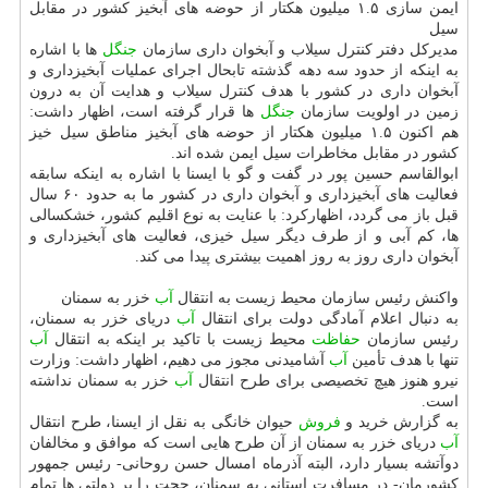
ایمن سازی ۱.۵ میلیون هكتار از حوضه های آبخیز كشور در مقابل
سیل
مدیركل دفتر كنترل سیلاب و آبخوان داری سازمان
جنگل
ها با اشاره
به اینكه از حدود سه دهه گذشته تابحال اجرای عملیات آبخیزداری و
آبخوان داری در كشور با هدف كنترل سیلاب و هدایت آن به درون
زمین در اولویت سازمان
جنگل
ها قرار گرفته است، اظهار داشت:
هم اكنون ۱.۵ میلیون هكتار از حوضه های آبخیز مناطق سیل خیز
كشور در مقابل مخاطرات سیل ایمن شده اند.
ابوالقاسم حسین پور در گفت و گو با ایسنا با اشاره به اینكه سابقه
فعالیت های آبخیزداری و آبخوان داری در كشور ما به حدود ۶۰ سال
قبل باز می گردد، اظهاركرد: با عنایت به نوع اقلیم كشور، خشكسالی
ها، كم آبی و از طرف دیگر سیل خیزی، فعالیت های آبخیزداری و
آبخوان داری روز به روز اهمیت بیشتری پیدا می كند.
واكنش رئیس سازمان محیط زیست به انتقال
آب
خزر به سمنان
به دنبال اعلام آمادگی دولت برای انتقال
آب
دریای خزر به سمنان،
رئیس سازمان
حفاظت
محیط زیست با تاكید بر اینكه به انتقال
آب
تنها با هدف تأمین
آب
آشامیدنی مجوز می دهیم، اظهار داشت: وزارت
نیرو هنوز هیچ تخصیصی برای طرح انتقال
آب
خزر به سمنان نداشته
است.
به گزارش خرید و
فروش
حیوان خانگی به نقل از ایسنا، طرح انتقال
آب
دریای خزر به سمنان از آن طرح هایی است كه موافق و مخالفان
دوآتشه بسیار دارد، البته آذرماه امسال حسن روحانی- رئیس جمهور
كشورمان- در مسافرت استانی به سمنان، حجت را بر دولتی ها تمام