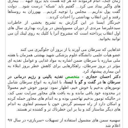
زمان جنگ، امام فرمودند كه هر چه هست باید برود جبهه … بیماری
های واگیر بیداد می كرد… گفتیم باید "شبكه" درست شود… دولت
گفت پول نداریم… مجلس را توجیه كردیم… بهورزان به روستاها
رفتند و این انقلاب بهداشتی را احداث كردند...
خبرنگار ایسنا در این گزارش به تشریح بخشی از خاطرات
سیدعلیرضا مرندی از دوران مسوولیتش در وزارت بهداری سال های
اول انقلاب پرداخته است كه مشروح آنرا با كلیك به روی لینك آن می
توانید بخوانید.
غذاهایی كه سرطان می آورند یا از بروز آن جلوگیری می كنند
عضو هیأت علمی دانشگاه علوم پزشكی شهید بهشتی همزمان با هفته
ملی مبارزه با سرطان ضمن اشاره به مواد غذایی و عوامل تغذیه ای
مؤثر در بروز سرطان، راهكارهایی برای كاهش خطر بروز ابتلاء به
این بیماری پیشنهاد كرد.
دكتر احسان حجازی -
متخصص
تغذیه بالینی و رژیم درمانی در
سرطان ها در گفت و گو با ایسنا،
با اشاره به انواع سرطان شامل
تومورهای بدخیم یا خوش خیم، اظهار نمود: تومور خوش خیم معمولاً
در محدوده خود باقی مانده و به بافت های مجاور سرایت نمی كند،
در حالیكه تومور بدخیم تهاجمی بوده و به اندام های مجاور حمله كرده
و امكان دارد از راه سیستم گردش خون یا سیستم لنفاوی به اندام
های دیگر متاستاز كند و بنا بر این خطرناك تر و كشنده تر هستند.
سهمیه سمن های مشمول استفاده از تسهیلات «سربازی» در سال ۹۷
اعلام شد