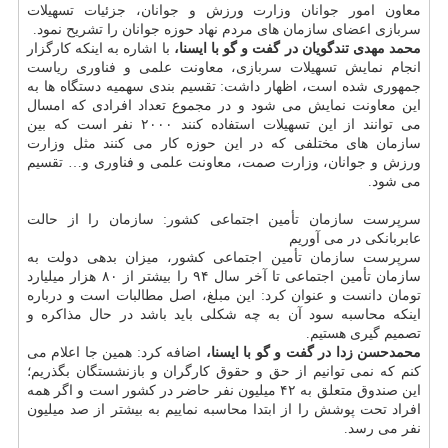
معاون امور جوانان وزارت ورزش و جوانان، جزئیات تسهیلات
سربازی اعضای سازمان های مردم نهاد حوزه جوانان را تشریح نمود.
محمد مهدی تندگویان در گفت و گو با ایسنا،
با اشاره به اینكه كارگزار
انجام نمایش تسهیلات سربازی، معاونت علمی و فناوری ریاست
جمهوری شده است، اظهار داشت: تقسیم بندی سهمیه دستگاه ها به
این معاونت نمایش می شود و در مجموع تعداد افرادی كه امسال
می توانند از این تسهیلات استفاده كنند ۲۰۰۰ نفر است كه بین
سازمان های مختلفی كه در این حوزه كار می كنند مثل وزارت
ورزش و جوانان، وزارت صمت، معاونت علمی و فناوری و… تقسیم
می شود.
سرپرست سازمان تأمین اجتماعی كشور: سازمان را از حالت
عابربانكی در می آوریم
سرپرست سازمان تأمین اجتماعی كشور، میزان بدهی دولت به
سازمان تأمین اجتماعی تا آخر سال ۹۴ را بیشتر از ۸۰ هزار میلیارد
تومان دانست و عنوان كرد: این مبلغ، اصل مطالبات است و درباره
اینكه محاسبه سود آن به چه شكلی باید باشد در حال مذاكره و
تصمیم گیری هستیم.
محمدحسن زدا در گفت و گو با ایسنا،
اضافه كرد: همین جا اعلام می
كنم كه نمی توانیم از حق و حقوق كارگران و بازنشستگان بگذریم؛
این صندوق متعلق به ۴۲ میلیون نفر حاضر در كشور است و اگر همه
افراد تحت پوشش را از ابتدا محاسبه نماییم به بیشتر از صد میلیون
نفر می رسد.