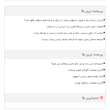
پربیننده ترین ها
جریان زاینده رود با وجود بارشهای بیشتر از نرمال و وعده های مسؤلان قطع شد!!
عملیات ایمن سازی زیستگاه گوزن زرد ایرانی در ارسنجان
صیانت از تنوع زیستی، راهبرد ملی برای امنیت زیستی و توسعه پایدار
توسعه صنعتی بدون توجه به الزامات محیط زیستی پایدار نیست
پربحث ترین ها
النینو فرا می رسد پاییز سال جاری پرچالش می شود؟
آخرین وضعیت آلودگی هوای پایتخت
اخبار کوتاه محیط زیستی اصفهان
آخرین وضعیت سدهای تهران
جدیدترین ها