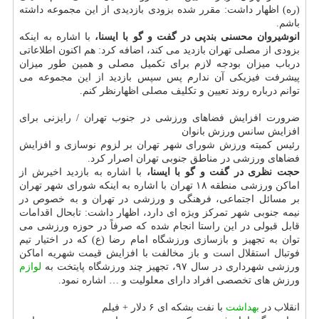
(ره) اظهار داشت: مقرر شده بزودی بازدیدی از این مجموعه داشته
باشم.
انوشیروان محسنی بندپی در گفت و گو با ایسنا،
با اشاره به اینكه
بزودی از مصلی تهران بازدید می كند، اضافه كرد: هم اكنون اطلاعاتی
درباب میزان بودجه لازم برای تكمیل مصلی و همین طور میزان
پیشرفت فیزیكی آن ندارم پس سپس بازدید از این مجموعه می
توانم درباره روند تعیین و تكلیف مصلی اظهارنظر كنم.
ضرورت افزایش فضاهای ورزشی در جنوب تهران / رایزنی برای
افزایش سانس ورزش بانوان
‎رئیس كمیته ورزش شورای شهر تهران بر لزوم نوسازی و افزایش
فضاهای ورزشی در مناطق جنوبی تهران اصرار كرد.
حجت نظری در گفت و گو با ایسنا،
با اشاره به بازدید اخیرش از
اماكن ورزشی منطقه ۱۸ تهران با اشاره به اینكه شورای شهر تهران
بر مسائل اجتماعی، فرهنگی و ورزشی در تهران و به خصوص در
نیمه جنوبی شهر تمركز ویژه ای دارد، اظهار داشت: تابحال اقدامات
قابل قبولی در این راستا انجام شده كه صرفاً در حوزه ورزشی می
توان به تجهیز و بازسازی ورزشگاه امام رضا (ع) كه در اختیار تیم
فوتبال استقلال است و باز مخالفت با افزایش قیمت شهریه اماكن
ورزشی شهرداری در سال ۹۷، تجهیز چند ورزشگاه پایتخت به
لوازم
ورزش های تخصصی افراد دارای معلولیت و … اشاره نمود.
انقلاب در
بهداشت
با نفت بشكه ای ۶ دلار + فیلم