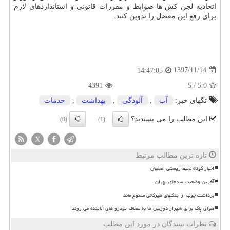
اتحادیه لجن كش ها ضوابط و مقررات قانونی و استانداردهای لازم
برای رفع این معضل را تدوین كنند.
1397/11/14
14:47:05
4391
5
/
5.0
تگهای خبر:
آب
,
آلودگی
,
بهداشت
,
خدمات
این مطلب را می پسندید؟
(0)
(1)
X
تازه ترین مطالب مرتبط
اخبار کوتاه محیط زیستی اصفهان
آخرین وضعیت سدهای تهران
برداشت چوب از جنگلهای هیرکانی ممنوع ماند
هوای پاک برای شیراز دوربین ها به مصاف خودرو های آلاینده می روند
نظرات بینندگان در مورد این مطلب