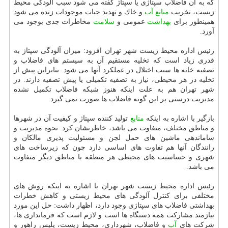
كه به آن فاضلاب سپتاژی یا سپتاژ گفته می شود سبب آلودگی محیط
زیست، تخریب
منابع
آب
و خاك و تهدید حیات موجودات زنده می شود
همینطور برای
بهداشت
عمومی و
سلامت
مخاطرات جدی بوجود می
آورد.
رئیس اداره محیط زیست شهر تهران افزود: میزان آلودگی سپتاژ به
قدری زیاد است كه تخلیه مستقیم آن به سیستم های فاضلاب و
تصفیه خانه ها سبب اختلال در عملكرد آنها می شود. بنابراین پیش از
تخلیه در هر محیطی، نیاز به تصفیه تكمیلی یا پیش تصفیه دارند. در
شهر تهران هم به علت اینكه هنوز شبكه فاضلاب تكمیل نشده
مدیریت درستی بر این گونه فاضلاب ها صورت نمی گیرد.
بازگیر با اشاره به اینكه
منابع
تولید كننده سپتاژ و كیفیت آن در شهرها
و مناطق مختلف، متفاوت می باشد، خاطرنشان كرد: نحوه مدیریت و
ساماندهی ماشین های حمل لجن و مسئولیت پذیری مالكان و
رانندگان آنها هم تفاوت های اساسی دارد چون كه زیرساخت های
شهری و حساسیت های محیطی هر منطقه با مناطق دیگر متفاوت
می باشد.
رئیس اداره محیط زیست شهر تهران با اشاره به اینكه روش های
مختلفی برای كنترل آلودگی های محیط زیستی و كاهش خطرات
بهداشتی فاضلاب های سپتاژی وجود دارد، اظهار داشت: حل این مورد
نیازمند مشاركت همه دستگاه ها است و لازم است كه فرمانداری ها،
شركت های
آب
و فاضلاب، شهرداری، محیط زیست، پلیس راهور و