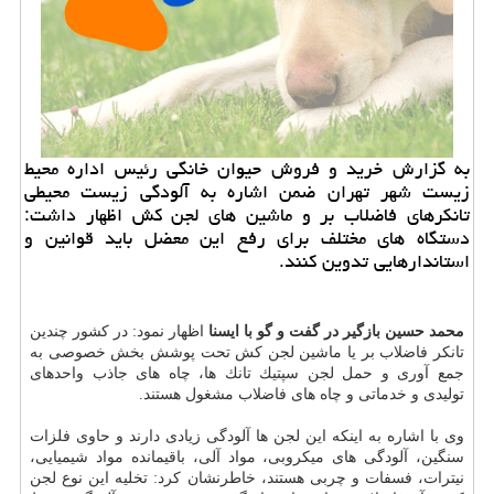
به گزارش خرید و فروش حیوان خانگی رئیس اداره محیط
زیست شهر تهران ضمن اشاره به آلودگی زیست محیطی
تانكرهای فاضلاب بر و ماشین های لجن كش اظهار داشت:
دستگاه های مختلف برای رفع این معضل باید قوانین و
استاندارهایی تدوین كنند.
محمد حسین بازگیر در گفت و گو با ایسنا
اظهار نمود: در كشور چندین
تانكر فاضلاب بر یا ماشین لجن كش تحت پوشش بخش خصوصی به
جمع آوری و حمل لجن سپتیك تانك ها، چاه های جاذب واحدهای
تولیدی و خدماتی و چاه های فاضلاب مشغول هستند.
وی با اشاره به اینكه این لجن ها آلودگی زیادی دارند و حاوی فلزات
سنگین، آلودگی های میكروبی، مواد آلی، باقیمانده مواد شیمیایی،
نیترات، فسفات و چربی هستند، خاطرنشان كرد: تخلیه این نوع لجن