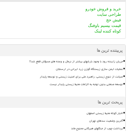
خرید و فروش خودرو
طراحی سایت
فیش حج
قیمت بیسیم باوفنگ
کوتاه کننده لینک
پربیننده ترین ها
جریان زاینده رود با وجود بارشهای بیشتر از نرمال و وعده های مسؤلان قطع شد!!
عملیات ایمن سازی زیستگاه گوزن زرد ایرانی در ارسنجان
صیانت از تنوع زیستی، راهبرد ملی برای امنیت زیستی و توسعه پایدار
توسعه صنعتی بدون توجه به الزامات محیط زیستی پایدار نیست
پربحث ترین ها
اخبار کوتاه محیط زیستی اصفهان
آخرین وضعیت سدهای تهران
برداشت چوب از جنگلهای هیرکانی ممنوع ماند