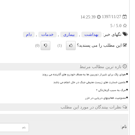
1397/11/27
14:25:39
5
/
5.0
تگهای خبر:
بهداشت
,
بیماری
,
خدمات
,
دام
این مطلب را می پسندید؟
(0)
(1)
تازه ترین مطالب مرتبط
هوای پاک برای شیراز دوربین ها به مصاف خودرو های آلاینده می روند
تخمین خسارت های زیست محیطی جنگ در حال انجام می باشد
مرگ به سبب گرمازدگی ؟
ممنوعیت فعالیتهای دریایی در خزر
نظرات بینندگان در مورد این مطلب
نام: