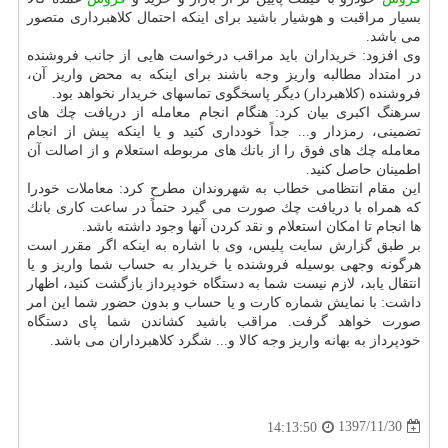
بسیار مراقبت و هوشیار باشید برای اینكه احتمال كلاهبرداری متصور
می باشد.
وی افزود: خریداران باید مراقب درخواست هایی از جانب فروشنده
در امتداد مطالبه واریز وجه باشند برای اینكه به محض واریز آن،
فروشنده (كلاهبردار) دیگر پاسخگوی تماسهای خریدار نخواهد بود.
سرهنگ اكبری بیان كرد: هنگام انجام معامله از دریافت چك های
تضمینی، رمزدار و... جداً خودداری كنید و یا اینكه پیش از انجام
معامله چك های فوق را از بانك های مربوطه استعلام و از اصالت آن
اطمینان حاصل كنید.
این مقام انتظامی خطاب به شهروندان مطرح كرد: معاملات خودرا
كه همراه با دریافت چك صورت می گیرد حتماً در ساعت كاری بانك
ها انجام تا امكان استعلام و نقد كردن آنها وجود داشته باشد.
بر طبق گزارش سایت پلیس، وی با اشاره به اینكه اگر مقرر است
هرگونه وجهی بوسیله فروشنده یا خریدار به حساب شما واریز و یا
انتقال یابد، لازم نیست شما به دستگاه خودپرداز بازگشت كنید، اظهار
داشت: با نمایش شماره كارت و یا حساب و بدون حضور شما این امر
صورت خواهد گرفت. مراقب باشید كشاندن شما پای دستگاه
خودپرداز به بهانه واریز وجه كالا و... شگرد كلاهبرداران می باشد.
1397/11/30
14:13:50