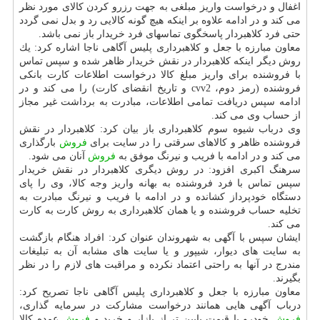
اغفال و درخواست واریز مبلغی به جهت رزرو كردن كالای مورد نظر
می كند و در ادامه علاوه بر اینكه هیچ گونه كالایی رد و بدل نمی گردد
حتی فرد كلاهبردار پاسخگوی تماسهای فرد خریدار باز نمی باشد.
معاون مبارزه با جعل و كلاهبرداری پلیس آگاهی ناجا اشاره كرد: یك
روش دیگر اینكه كلاهبردار در نقش خریدار ظاهر شده و سپس تماس
با فروشنده برای واریز مبلغ كالا درخواست اطلاعات كارت بانكی
فروشنده (رمز دوم، cvv2 و تاریخ انقضای كارت) را می كند و در
ادامه سپس دریافت تمامی اطلاعات، مبادرت به برداشت غیر مجاز
از حساب وی می كند.
وی درباب شیوه سوم كلاهبرداری باز بیان كرد: كلاهبردار در نقش
فروشنده ظاهر و كالاهای سرقتی را در سایت برای
فروش
بارگذاری
می كند و در ادامه با فریب و نیرنگ موفق به
فروش
آنان می شود.
سرهنگ اكبری افزود: در روش دیگری كلاهبردار در نقش خریدار
سپس تماس با فرد فروشنده به بهانه واریز وجه كالا، وی را پای
دستگاه خودپرداز كشانده و در ادامه با فریب و نیرنگ مبادرت به
تخلیه حساب فروشنده و یا همان كلاهبرداری به روش كارت به كارت
می كند.
ایشان سپس با آگهی به شهروندان عنوان كرد: افراد هنگام بازگشت
به سایت های دیوار، شیپور و یا سایت های مشابه آن به تبلیغات
مندرج در آنها به راحتی اعتماد نكرده و مراقبت های لازم را در نظر
بگیرند.
معاون مبارزه با جعل و كلاهبرداری پلیس آگاهی ناجا تصریح كرد:
درباب آگهی هایی همانند درخواست مشاركت در سرمایه گذاری،
فروش
خودرو با قیمت پایین تر از بازار و خرید و
فروش
عمده كالا