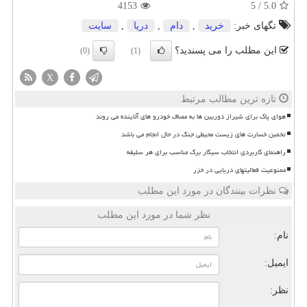
4153
5
/
5.0
تگهای خبر:
خرید
,
دام
,
دریا
,
سایت
این مطلب را می پسندید؟
(0)
(1)
X
تازه ترین مطالب مرتبط
هوای پاک برای شیراز دوربین ها به مصاف خودرو های آلاینده می روند
تخمین خسارت های زیست محیطی جنگ در حال انجام می باشد
راهنمای کاربردی انتخاب سیگار برگ مناسب برای هر سلیقه
ممنوعیت فعالیتهای دریایی در خزر
نظرات بینندگان در مورد این مطلب
نظر شما در مورد این مطلب
نام:
ایمیل:
نظر: