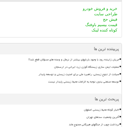
خرید و فروش خودرو
طراحی سایت
فیش حج
قیمت بیسیم باوفنگ
کوتاه کننده لینک
پربیننده ترین ها
جریان زاینده رود با وجود بارشهای بیشتر از نرمال و وعده های مسؤلان قطع شد!!
عملیات ایمن سازی زیستگاه گوزن زرد ایرانی در ارسنجان
صیانت از تنوع زیستی، راهبرد ملی برای امنیت زیستی و توسعه پایدار
توسعه صنعتی بدون توجه به الزامات محیط زیستی پایدار نیست
پربحث ترین ها
اخبار کوتاه محیط زیستی اصفهان
آخرین وضعیت سدهای تهران
برداشت چوب از جنگلهای هیرکانی ممنوع ماند