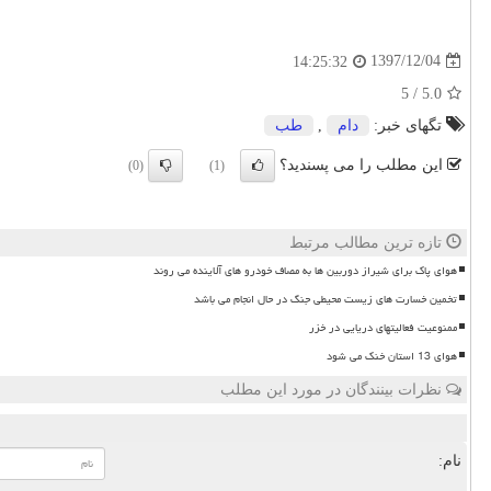
1397/12/04
14:25:32
5
/
5.0
تگهای خبر:
دام
,
طب
این مطلب را می پسندید؟
(0)
(1)
تازه ترین مطالب مرتبط
هوای پاک برای شیراز دوربین ها به مصاف خودرو های آلاینده می روند
تخمین خسارت های زیست محیطی جنگ در حال انجام می باشد
ممنوعیت فعالیتهای دریایی در خزر
هوای 13 استان خنک می شود
نظرات بینندگان در مورد این مطلب
نام: