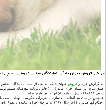
خرید و فروش حیوان خانگی: نمایندگان مجلس نیروهای مسلح را مك
به گزارش خرید و
فروش
حیوان خانگی به نقل از ایسنا، نمایندگان مجلس در جلسه علنی نوبت بامداد
طبق بند ج، در امتداد اجرای ماده (۱۱۰) 
ردیف ۱۶۰۱۸۴ جدول شماره (۵) این قانون واریز نمایند.
همچنین برمبنای بند الحاقی ۱، سازمان تعزیرات 
احكام آنها صادر و تا آخر سال ۱۳۹۷ به مرحله اجرا در نیامده و معوق باقی مانده است، مبادرت به وصول و درآمد حاصله را به حساب درآمد عمومی نزد خزانه داری كل كشور واریز نماید.