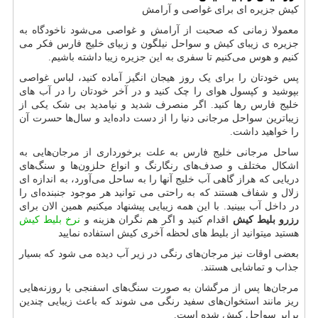
کیش جزیره ای برای غواصی و آرامش
معمولا زمانی که صحبت از آرامش و غواصی می‌شود ناخودگاه به
جزیره ی زیبای کیش و سواحل نیلگون و زبیای خلیج فارس فکر می
کنیم و هوس می‌کنیم تا سفری به این جزیره زیبا داشته باشیم.
پس خودتان را برای یک روز هیجان انگیز آماده کنید، لباس غواصی
بپوشید و کپسول هوای را چک کنید و در آخر خودتان را در آب های
خلیج فارس رها کنید. اگر منصرف شدید و نیامدید بی شک یکی از
زیباترین سواحل مرجانی دنیا را از دست داده‌اید و سال‌ها حسرت آن
را خواهید داشت.
ساحل مرجانی خلیج فارس به علت برخورداری از مرجان‌هایی به
اشکال مختلف و صدف‌های رنگارنگ و انواع حلزون‌ها و سنگ‌های
دریایی که هراز گاهی آب خلیج آنها را به ساحل می‌آورد، به اندازه ای
زلال و شفاف هستند که به راحتی می توانید هر موجود جنبنده‌ای را
در داخل آب ببینید. با این همه زیبایی پیشنهاد میکنیم همین الان برای
رزرو بلیط کیش
اقدام کنید و اگر هم نگران هزینه و
نرخ بلیط کیش
هستید میتوانید از بلیط های لحظه آخری کیش استفاده نمایید
بعضی اوقات نیز مرجان‌های رنگی در زیر آب دیده می شود که بسیار
جذاب و تماشایی هستند.
مرجان‌ها پس از مرگشان به صورت سنگ‌های اسفنجی با روزنه‌هایی
ریز مانند استخوان‌های سفید رنگی می شوند که باعث زیبایی چندین
برابر سواحل کیش شده است.