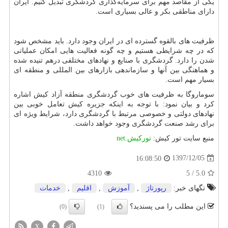
یکی از مقاصد مهم برای سرمایه‌گذاری گردشگری تبدیل کنیم. ایران
دارای مناطقی بکر و عالی بسیاری است.
ظرفیت های بالقوه گسترده ای در ایران وجود دارد. باید مشخص شود
که در چه شرایطی هستیم و چه گونه فعالیت هایی امکان عملیاتی
شدن را دارد. گردشگری با صنایع و نهادهای مختلفی درهم تنیده شده
و هماهنگی بین آنها و سازماندهی بازارهای بین المللی و منطقه ای
بسیار مهم است.
سوماروگا به ظرفیت های خوب گردشگری منطقه آزاد کیش اشاره
کرد و بیان نمود: با توجه به اینکه جزیره کیش تعامل خوبی بین
نهادهای دولتی و خصوصی مرتبط با گردشگری دارد، شرایط ویژه ای
برای رشد صنعت گردشگری وجود خواهد داشت.
منبع سایت تور کیش:
تورکيش.
net
1397/12/05
16:08:50
4310
5
/
5.0
تگهای خبر:
رپورتاژ
,
آموزش
,
اقلیم
,
خدمات
این مطلب را می پسندید؟
(0)
(1)
X