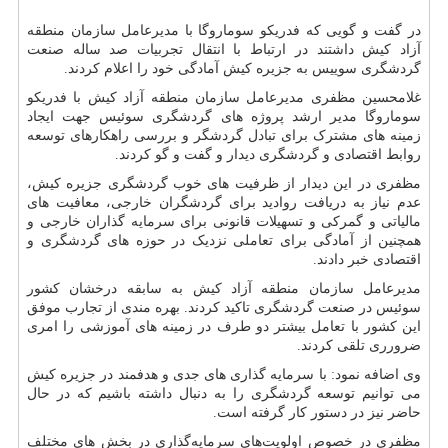
در گفت و گویی که فدریکو سوماروگا با مدیرعامل سازمان منطقه
آزاد کیش داشتند در ارتباط با انتقال تجربیات صد ساله صنعت
گردشگری سوییس به جزیره کیش آمادگی خود را اعلام کردند.
غلامحسین مظفری مدیرعامل سازمان منطقه آزاد کیش با فدریکو
سوماروگا مدیر ارشد پروژه‌ های گردشگری سوئیس جهت ایجاد
زمینه های مشترک برای تبادل گردشگر و بررسی راهکارهای توسعه
روابط اقتصادی و گردشگری دیدار و گفت و گو کردند.
مظفری در این دیدار از ظرفیت های خوب گردشگری جزیره کیش،
عدم نیاز به دریافت روادید برای گردشگران خارجی، معافیت های
مالیاتی و گمرکی و تسهیلات قانونی برای سرمایه گذاران خارجی و
همچنین از آمادگی برای تعاملی نزدیک در حوزه های گردشگری و
اقتصادی خبر دادند.
مدیرعامل سازمان منطقه آزاد کیش به سابقه درخشان کشور
سوئیس در صنعت گردشگری تاکید کردند. بهره مندی از تجارب موفق
این کشور با تعامل بیشتر دو طرف در زمینه های آموزشی را امری
ضرورری تلقی کردند.
وی اضافه نمود: با سرمايه گذارى هاى جدى و هدفمند در جزيره كيش
می توانیم توسعه گردشگرى را به دنبال داشته باشیم که در حال
حاضر نیز در دستور کار گرفته است.
مظفری در خصوص اولویت‌های سرمایه‌گذاری در بخش های مختلف