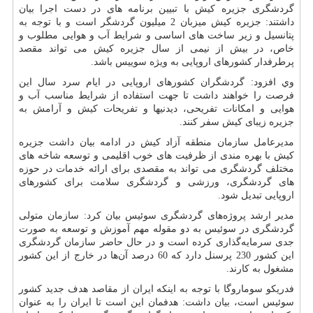
گردشگری جزیره کیش با تبيين برنامه های در دست اجرا بیان
داشتند: جزیره کیش میزبان 2 میلیون گردشگر است و با توجه به
پتانسیل و زیر ساخت های اساسی و شرایط آب و هوایی مطلوب و
خاص، در بیش از نیمی از سال جزیره کیش می تواند مقصد
پرطرفدار کشورهای اروپایی به ویژه سوییس باشد.
وي افزود: گردشگران کشورهای اروپايی در ایام سرد سال این
فرصت را خواهند داشت تا جهت استفاده از شرایط مناسب آب و
هوایی و امکانات تفریحی، دیدنیها و تفریحات کیش و آرامش به
جزیره زیبای کیش سفر کنند.
مدیرعامل سازمان منطقه آزاد کیش در ادامه بیان داشت جزیره
کیش با بهره مندی از ظرفیت های خوب اقلیمی و توسعه شاخه های
مختلف گردشگری مى تواند به مقصدی برای ارائه خدمات در حوزه
های گردشگری، ورزشی و گردشگری سلامت برای کشورهای
اروپایی تبدیل شود.
مدیر ارشد پروژه‌های گردشگری سوئیس بیان کرد: سازمان متولی
گردشگری در سوئیس به دو مقوله مهم آموزش و توسعه به ‌صورت
جدی سرمایه‌گذاری کرده است و در حال حاضر سازمان گردشگری
این کشور 230 پرسنل دارد که 60 درصد آن‌ها در خارج از این کشور
مشغول به کارند.
فدریکو سوماروگا با توجه به اینکه ایران از مقاصد هدف جدید کشور
سوئیس است، بیان داشت: هدفمان این است تا ایران را به عنوان