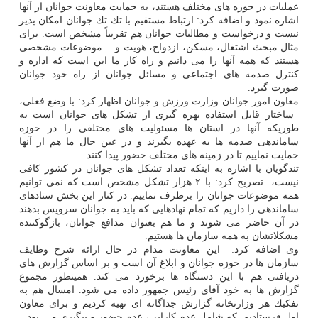
عملیات در حوزه های مختلف هستند، به حمایت معاونت جوانان از آنها
اشاره نمود و اضافه كرد: ارتباط مستقیم با تك تك جوانان امكان پذیر
نیست و درخواست و مطالبات جوانان هم تقریباً مشخص است. برای
مثال مبحث اشتغال، مسكن، ازدواج، هویت و… موضوعات مشخصی
هستند كه همه آنها را می دانیم و راه كار ما این است كه اداره و
كنترل صدمه های اجتماعی و مسائل جوانان از راه خود جوانان
صورت گیرد.
معاون‬ امور‬ جوانان‬ وزارت‬ ورزش‬ و‬ جوانان‬ اظهار‬ كرد: با وضع فعلی،
‬ ساختار‬ قابل‬ استفاده‬ بهره گیری‬ از‬ تشكل های جوانان است‬ به
طوریكه‬ آنها در استان ها مسئولیت های مختلفی را در حوزه
ساماندهی صدمه ها به عهده بگیرند و در عین حال ما هم از آنها
حمایت نماییم تا در زمینه های مختلف حضور پیدا كنند.
تندگویان‬ با اشاره‬ به اینكه تعداد تشكل های‬ جوانان‬ در كشور كافی‬
نیست، ‬ تصریح‬ كرد: با ۲ هزار تشكل مشخص است كه نمی توانیم
همه موضوعات جوانان را برطرف نماییم. در كنار این بخش ستادهای
ساماندهی را داریم كه تمام نهادهایی كه باید به جوانان سرویس بدهند
در آن حاضر می شوند و ما هم بعنوان مدافع جوانان، بازگوكننده
مشكلاتشان به همه سازمان ها هستیم.
وی‬ اضافه كرد: ‬ این معاونت‬ مدام‬ در‬ حال‬ ارائه‬ شرح وظایف
سازمان ها در حوزه جوانان و‬ ابلاغ‬ آن است‬ و بر اساس گزارش‬ های‬
دریافتی‬ هم با این دستگاه‬ ها‬ برخورد می كند. همینطور مجموع
گزارش ها‬ به خود آقای رئیس جمهور داده می شود. امسال هم ‏به
تفكیك هر وزارتخانه گزارش جداگانه ای تهیه كردیم و برای معاون‬
اول فرستادیم. كه شامل عدم كارایی، عدم حضور و پیگیری و… بود.