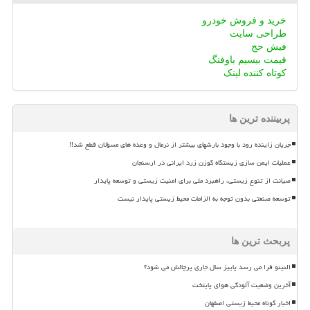
خرید و فروش خودرو
طراحی سایت
فیش حج
قیمت بیسیم باوفنگ
کوتاه کننده لینک
پربیننده ترین ها
جریان زاینده رود با وجود بارشهای بیشتر از نرمال و وعده های مسؤلان قطع شد!!
عملیات ایمن سازی زیستگاه گوزن زرد ایرانی در ارسنجان
صیانت از تنوع زیستی، راهبرد ملی برای امنیت زیستی و توسعه پایدار
توسعه صنعتی بدون توجه به الزامات محیط زیستی پایدار نیست
پربحث ترین ها
النینو فرا می رسد پاییز سال جاری پرچالش می شود؟
آخرین وضعیت آلودگی هوای پایتخت
اخبار کوتاه محیط زیستی اصفهان