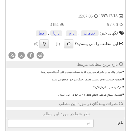
1397/12/18
15:07:05
4194
5
/
5.0
تگهای خبر:
خدمات
,
دام
,
دریا
,
دما
این مطلب را می پسندید؟
(0)
(1)
X
تازه ترین مطالب مرتبط
هوای پاک برای شیراز دوربین ها به مصاف خودرو های آلاینده می روند
تخمین خسارت های زیست محیطی جنگ در حال انجام می باشد
مرگ به سبب گرمازدگی ؟
هشدار سطح نارنجی وقوع دمای ۴۹ درجه در این استان
نظرات بینندگان در مورد این مطلب
نظر شما در مورد این مطلب
نام: