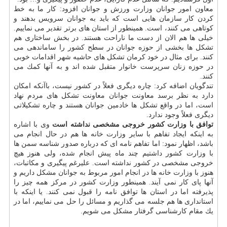
معاون امور جوانان وزارت ورزش و جوانان افزود: كار ما به خط
كردن كار سازمان هایی است كه باید به جوانان سرویس بدهند و
كوتاهی می كنند، است. همینطور از استان های برتر تقدیر می نماییم.
خیلی ها هم الان از دست ما ناراحت هستند. در بخش ساختاری هم
تشكل ها بخشی از حوزه جوانان در سطح كشور را ساماندهی می
كنند. برای مثال در خود كرمان تشكل های حاشیه شهر اقدامات خوبی
در حوزه زنان سرپرست خانوار متقبل شده اند و به آنها كمك می
كنند.
تندگویان اضافه كرد: چاره دیگری فعلاً در كشور نیست، باآنكه امكان
دارد به نظر برسد معاونت جوانان معاونت تشكل های مردم نهاد
است، اما در واقع تشكل ها خادمین جوانان هستند و چاره تشكیلاتی
دیگری فعلاً وجود ندارد.
توافق با وزارت كشور خروجی مشخصی نداشته است
وی با اشاره
به اینكه ایجاد تفاهم با سایر وزارت خانه ها هم در حال انجام می
باشد، اظهار نمود: اما تفاهم نامه ای كه درباره صدور شناسه سمن ها
با وزارت كشور داشتیم چند ماه پیش انجام شده، ولی هنوز هیچ
خروجی مشخصی در كشور نداشته است. علیرغم پیگیری و مكاتبات،
هنوز با وزارت خانه ها در انجام امور مربوط به جوانان مشكل داریم و
آنها پای كار نمی آیند. همینطور وزارت كشور در مركز همه چیز را
پذیرفته اما در استان ها توافق نامه را قبول نمی كنند. یا اینكه با
استانداری ها هم جلسه می گذاریم و مسائل را حل می نماییم، اما در
یك مقام كارشناسی گرفتار مشكل می شویم.