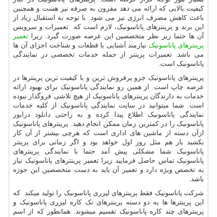
کیفیت بالایی که ارائه می دهد مقرون به صرفه نیز هست و همچنین
باعث کاهش مصرف انرژی نیز می شود. با توجه به استقبال زیاد از
این برند و پرینترهای پاناسونیک، لازم است که تعمیرات و سرویس
آن ها حتما زیر نظر متخصصین این عرصه صورت گیرد. زیرا
تعمیر
پرینترهای پاناسونیک
نیازمند آشنایی با قطعات و شناخت اجزای آن ها
می باشد. تعمیرات پرینتر از جمله خدمات تخصصی در نمایندگی
پاناسونیک است.
پرینترهای پاناسونیک جزو پرفروش ترین و با کیفیت ترین پرینترها در
عرصه چاپ است. از همین رو نمایندگی پاناسونیک برای بهبود ارائه
خدمات به دارندگان پرینترهای پاناسونیک از هیچ تلاشی فروگذار نبوده
است. شما میتوانید در سایت نمایندگی پاناسونیک از کلیه خدمات
نمایندگی پاناسونیک اطلاع پیدا کرده و به راحتی دانلود درایور
پاناسونیک را در کمترین زمان ممکن انجام دهید. پرینترهای پاناسونیک
ازآن دسته از ماشین های اداری است که هرچی بیشتر از آن کار
بکشید باز هم مثل روز اول خواهد بود و اگر زمانی برای پرینتر
پاناسونیک شما مشکلی پیش آمد حتما با نمایندگی پرینترهای
پاناسونیک تماس حاصل فرمایید زیرا تعمیر پرینترهای پاناسونیک نیاز
به تخصص ویژه دارد و تعمیر آن باید به دست متخصصین این حوزه
باشد.
شرکت پاناسونیک فقط پرینترهای لیزری پاناسونیک را تولید میکند که
این پرینترها ها به دو دسته پرینترهای تک کاره لیزری پاناسونیک و
پرینترهای چند کاره پاناسونیک تقسیم میشوند. همانطور که از اسم