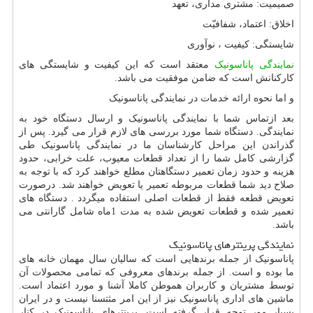
صمیمیت: مشتری مداری، تعهد
اخلاق: اعتماد، شفافیّت
شایستگی: کیفیت ، نوآوری
نمایندگی پاناسونیک
معتقد است که این کیفیت و شایستگی های
کارکنانش است که ضامن موفقیت می باشد.
و اما نحوه ارائه خدمات در نمایندگی پاناسونیک
بعد ازتماس شما با نمایندگی پاناسونیک و ارسال دستگاه خود به
نمایندگی. دستگاه شما مورد بررسی های لازم قرار می گیرد. پس از
گذراندن این مراحل کارشناسان ما در نمایندگی پاناسونیک طی
گزارشی کامل شما را از تعداد قطعات معیوب، علت خرابی، حدود
هزینه و حدود زمان تعمیر دستگاهتان مطلع خواهند کرد که با توجه به
صلاح دید شما قطعات مربوطه تعمیر یا تعویض خواهند شد. درصورت
تعویض قطعه فقط از قطعات اصلی استفاده میگردد . دستگاه های
تعمیر شده و قطعات تعویض شده به مدت 1ماه شامل گارانتی می
باشد.
نمایندگی پرینترهای پاناسونیک
پاناسونیک از جمله برندهایی است که سالیان سال مهمان خانه های
ما بوده و است. از جمله برندهای معروفی که تمامی محصولات آن
توسط مشتریان و کاربران هموطن کاملا آشنا و مورد اعتماد است.
ماشین های اداری پاناسونیک نیز از این امر مثتسنا نیست و در ایران
بسیار مور توجه قرار گرفته است. پرینترهای پاناسونیک در کنار