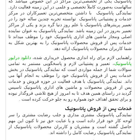
پاناسونیک یکی از تخصصی‌ترین مراکز در این خصوص میباشد که
سالهاست به‌صورت کاملاً تخصصی و علمی در این زمینه فعالیت دارد.
نمایندگی پاناسونیک با داشتن متخصص‌ترین تعمیرکاران در مرکز
خدمات و پشتیبانی پاناسونیک توانسته‌ تجربه چندین ساله خود را در
تعمیر پرینترهای پاناسونیک با علم روز دنیا گره بزند و یکی از مراکز
تعمیر به‌روز در این زمینه باشد. نمایندگی پاناسونیک به عنوان نماینده
اصلی ومجاز ماشین های اداری پاناسونیک خود را موظف میداند تا
خدمات پس از فروش محصولات پاناسونیک را به بهترین شکل به
شما کاربران محصولات پاناسونیک ارائه دهد.
راهنمایی لازم برای راه اندازی محصول خریداری شده،
دانلود درایور
پاناسونیک
، تعمیر و پشتیبانی لازم و پاسخگویی مستمر به تمامی
سوالات شما از جمله مواردی است که نمایندگی پاناسونیک در بخش
خدمات پس از فروش پاناسونیک خود را موظف به انجام آنها می
داند. نمایندگی پاناسونیک با هدف فعالیت در حوزه فروش و خدمات
پس از فروش محصولات و ماشین های اداری پاناسونیک تاسیس
گردید در راستای همین هدف تا به امروز از هیچ تلاشی فروگذار نبوده
و برای تحقق اهداف خود همواره رو به جلو حرکت کرده است .
خدمات پس از فروش پاناسونیک
نمایندگی پاناسونیک مشتری مداری و جلب رضایت مشتری را سر
لوحه کار خود قرار داده است و با عنایت حق نیز تا کنون این مهم
حاصل گشته است و مشتریان و کاربران محصولات پاناسونیک از
نمایندگی پاناسونیک رضایت کامل را داشته اند.