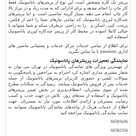
پرینتر تک کاره مشخص است این نوع از پرینترهای پاناسونیک فقط
کار چاپ را انجام میدهد و برای اداراتی که به مدت زیاد و در تیراژ بالا
کار چاپ انجام می دهند بسیار گزینه مناسبی است. و اما پرینترهای
چندکاره لیزری پاناسونیک که تمامی نیازهای شما را اعم از فکس،
پرینت، کپی، اسکن و... را به راحتی برطرف میکند و شما میتوانید با
خیالی کاملا آسوده در محیط کار از پرینتر چندکاره لیزری پاناسونیک
استفاده کنید.
برای اطلاع از تمامی خدمات مرکز خدمات و پشتیبانی ماشین های
اداری
panasonic
با ما تماس بگیرید.
نمایندگی تعمیرات پرینترهای پاناسونیک
از مهمترین ویژگی های نمایندگی پاناسونیک در تهران می توان به
شعار مشتری مداری اشاره کرد احترام به مراجعین و پاسخگویی به
سوالات تلفنی و حضوری کاربران پرینترهای پاناسونیک از جمله
خدمات پس از فروش پاناسونیک میباشد. رسیدگی به شکایات مطرح
شده از سوی مشتریان، انعطاف‌پذیری در بخش تعمیر پرینترهای
پاناسونیک و استفاده از متدهای روز، تلاش در جهت جذب و کسب
رضایت مشتریان و ارائه‌ی اطلاعات مورد نیاز به مشتریان. جهت
اطلاع از خدمات هریک از واحدهای نمایندگی پاناسونیک میتوانید به
سایت نمایندگی پاناسونیک مراجعه کنید.
66583436
66582356