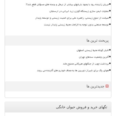
جریان زاینده رود با وجود بارشهای بیشتر از نرمال و وعده های مسؤلان قطع شد!!
عملیات ایمن سازی زیستگاه گوزن زرد ایرانی در ارسنجان
صیانت از تنوع زیستی، راهبرد ملی برای امنیت زیستی و توسعه پایدار
توسعه صنعتی بدون توجه به الزامات محیط زیستی پایدار نیست
پربحث ترین ها
اخبار کوتاه محیط زیستی اصفهان
آخرین وضعیت سدهای تهران
برداشت چوب از جنگلهای هیرکانی ممنوع ماند
هوای پاک برای شیراز دوربین ها به مصاف خودرو های آلاینده می روند
جدیدترین ها
تگهای خرید و فروش حیوان خانگی