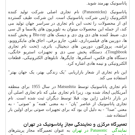
پاناسونیک بهرمند شوید.
پاناسونیک (
Panasonicku
) نام تجاری اصلی شرکت تولید کننده
الکترونیک ژاپنی شرکت پاناسونیک است. این شرکت طیف گسترده
ای از محصولات را تحت این نام تجاری در سراسر جهان تولید می
کند، از جمله این محصولات میتوان به تلویزیون های پلاسما و ال سی
دی، ضبط کننده های دی وی دی و دیسک های
Blu-ray
و پخش کننده
ها، دوربین های فیلمبرداری، تلفن، جارو برقی، اجاق های مایکروویو،
تراشه، پروژکتور، دوربین های دیجیتال، باتری، (تحت نام تجاری
Toughbook
)، دستگاه پخش سی دی و تجهیزات استریو خانگی،
دستگاه های فکس، اسکنرها، چاپگرها، تابلوهای الکترونیکی، قطعات
الکترونیکی و نیمه هادی اشاره کرد.
این نام تجاری از شعار بازاریابی "یک زندگی بهتر، یک جهان بهتر"
استفاده می کند.
نام تجاری پاناسونیک توسط
Matsushita
در سال 1955 برای منطقه
آمریکایی ایجاد شده بود، زیرا نام تجاری ملی که نام تجاری اصلی آن
در بازار داخلی ژاپن بود، قبلا توسط دیگران ثبت شده است. نام
تجاری پاناسونیک از عناصر "پان" - به معنی "همه" و "صوتی" - به
معنی "صدا" - به دلیل آن بود که برای تجهیزات صوتی برای اولین بار
استفاده شد.
تعمیرگاه مرکزی و نمایندگی مجاز پاناسونیک در تهران
نمایندگی
Panasonic
در تهران
به عنوان تعمیرگاه مجاز پرینترهای