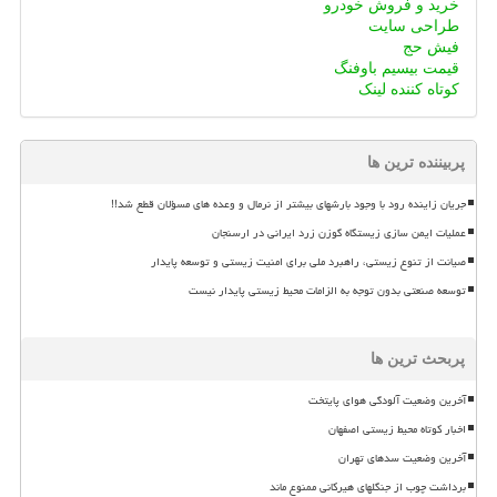
خرید و فروش خودرو
طراحی سایت
فیش حج
قیمت بیسیم باوفنگ
کوتاه کننده لینک
پربیننده ترین ها
جریان زاینده رود با وجود بارشهای بیشتر از نرمال و وعده های مسؤلان قطع شد!!
عملیات ایمن سازی زیستگاه گوزن زرد ایرانی در ارسنجان
صیانت از تنوع زیستی، راهبرد ملی برای امنیت زیستی و توسعه پایدار
توسعه صنعتی بدون توجه به الزامات محیط زیستی پایدار نیست
پربحث ترین ها
آخرین وضعیت آلودگی هوای پایتخت
اخبار کوتاه محیط زیستی اصفهان
آخرین وضعیت سدهای تهران
برداشت چوب از جنگلهای هیرکانی ممنوع ماند