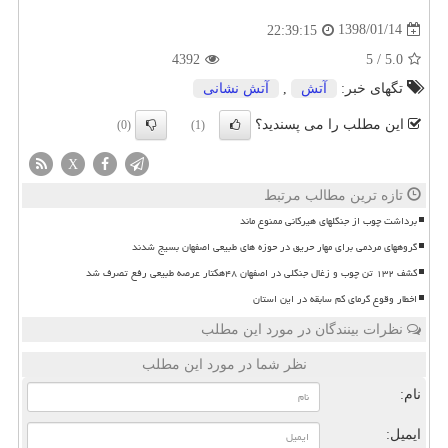
1398/01/14
22:39:15
4392
5
/
5.0
تگهای خبر:
آتش
,
آتش نشانی
این مطلب را می پسندید؟
(0)
(1)
X
تازه ترین مطالب مرتبط
برداشت چوب از جنگلهای هیرکانی ممنوع ماند
گروههای مردمی برای مهار حریق در حوزه های طبیعی اصفهان بسیج شدند
کشف ۱۳۲ تن چوب و زغال جنگلی در اصفهان ۴۸هکتار عرصه طبیعی رفع تصرف شد
اخطار وقوع گرمای کم سابقه در این استان
نظرات بینندگان در مورد این مطلب
نظر شما در مورد این مطلب
نام:
ایمیل: