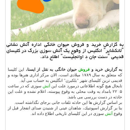
به گزارش خرید و فروش حیوان خانگی اداره آتش نشانی
ˮلانكشایرˮ انگلیس از وقوع یك آتش سوزی بزرگ در كلیسای
قدیمی ˮسنت جان دِ اوانجلیستˮ اطلاع داد.
به گزارش خرید و
فروش
حیوان خانگی به نقل از ایسنا،
این كلیسا
كه متعلق به سال ۱۷۸۹ میلادی است، الان مركز اداری هنرها بوده و
قدیمی ترین كلیسای شهر "بلكبرن" انگلیس به حساب می آید.
تابحال هیچ گونه اطلاعاتی درمورد علت این
آتش
سوزی كه در ساعت
۵: ۲۲ بامداد به وقت محلی به وقوع پیوسته، اعلام نشده و علت این
حادثه در دست بررسی می باشد.
بر اساس گزارش ها این حادثه تلفات جانی برجای نگذاشته است.
بنا بر گزارش اسپوتنیك، شاهدان عینی از شنیدن صدای انفجار قبل از
وقوع
آتش
سوزی در این كلیسای تاریخی اطلاع داده اند.