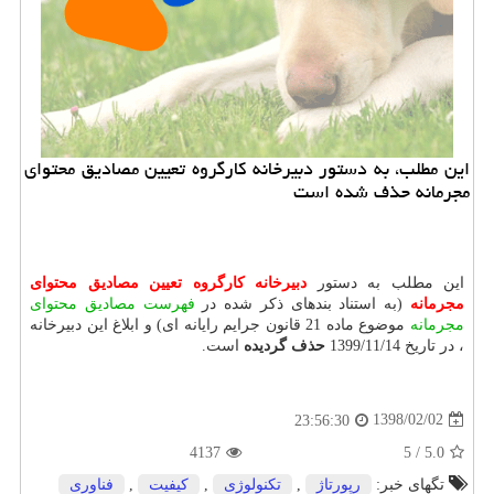
این مطلب، به دستور دبیرخانه كارگروه تعیین مصادیق محتوای
مجرمانه حذف شده است
این مطلب به دستور
دبیرخانه كارگروه تعیین مصادیق محتوای
مجرمانه
(به استناد بندهای ذکر شده در
فهرست مصادیق محتوای
مجرمانه
موضوع ماده 21 قانون جرایم رایانه ای) و ابلاغ این دبیرخانه
، در تاریخ 1399/11/14
حذف گردیده
است.
1398/02/02
23:56:30
4137
5
/
5.0
تگهای خبر:
رپورتاژ
,
تكنولوژی
,
كیفیت
,
فناوری