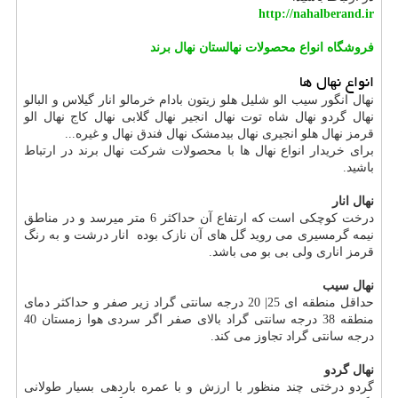
http://nahalberand.ir
فروشگاه انواع محصولات نهالستان نهال برند
انواع نهال ها
نهال انگور سیب الو شلیل هلو زیتون بادام خرمالو انار گیلاس و البالو
نهال گردو نهال شاه توت نهال انجیر نهال گلابی نهال کاج نهال الو
قرمز نهال هلو انجیری نهال بیدمشک نهال فندق نهال و غیره...
برای خریدار انواع نهال ها با محصولات شرکت نهال برند در ارتباط
باشید.
نهال انار
درخت کوچکی است که ارتفاع آن حداکثر 6 متر میرسد و در مناطق
نیمه گرمسیری می روید گل های آن نازک بوده انار درشت و به رنگ
قرمز اناری ولی بی بو می باشد.
نهال سیب
حداقل منطقه ای 25| 20 درجه سانتی گراد زیر صفر و حداکثر دمای
منطقه 38 درجه سانتی گراد بالای صفر اگر سردی هوا زمستان 40
درجه سانتی گراد تجاوز می کند.
نهال گردو
گردو درختی چند منظور با ارزش و با عمره باردهی بسیار طولانی