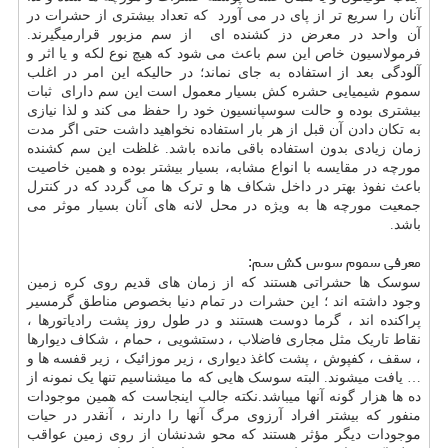
آنان را سریع تر از پای در می آورد که تعداد بیشتری از حشرات در
آن واحد در معرض دز کشنده ای از سم مزبور قرارمیگیرند.
فرمولاسیون خاص این سم باعث می شود که هیچ نوع لکه و یا اثر و
آلودگی بعد از استفاده به جای نماند؛ در حالیکه این امر در اغلب
سموم شیمیایی حشره کش بسیار معمول است این سم دارای ثبات
بیشتری بوده و حالت سوسپانسیون خود را حفظ می کند و لذا نیازی
به تکان دادن آن قبل از هر بار استفاده نخواهید داشت حتی اگر مدت
زمان زیادی بدون استفاده باقی مانده باشد. غلظت این سم کشنده
مورچه در مقایسه با انواع مشابه، بسیار بیشتر بوده و همین خاصیت
باعث نفوذ بهتر در داخل شکاف ها و ترک ها می گردد که در کنترل
جمعیت مورچه ها به ویژه در محل لانه های آنان بسیار موثر می
باشد.
معرفی سموم سوس کش سم:
سوسک ها حشراتی هستند که از زمان های قدیم روی کره زمین
وجود داشته اند ؛ این حشرات در تمام دنیا بخصوص مناطق گرمسیر
پراکنده اند ، گرما دوست هستند و در طول روز پشت رادیاتورها ،
نقاط تاریک مثل مجاری فاضلاب ، دستشویی ، حمام ، شکاف دیوارها
، سقف ، کفپوش ، پشت کاغذ دیواری ، زیر موزائیک ، زیر قفسه ها و
… یافت میشوند. البته سوسک هایی که ما میشناسیم تنها یک نمونه از
ده ها هزار گونه آنها میباشد.نکته جالب اینجاست که همین موجودات
منفور که بیشتر افراد آرزوی مرگ آنها را دارند ، آنقدر در حیات
موجودات دیگر مؤثر هستند که محو شدنشان از روی زمین عواقب