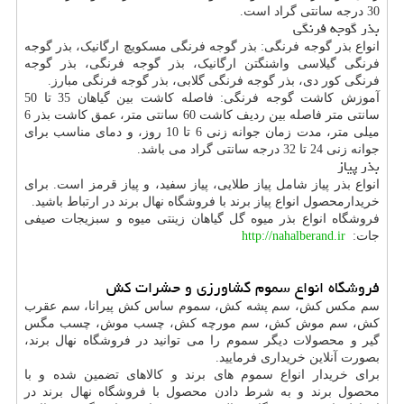
30 درجه سانتی گراد است.
بذر گوجه فرنگی
انواع بذر گوجه فرنگی: بذر گوجه فرنگی مسکویچ ارگانیک، بذر گوجه
فرنگی گیلاسی واشنگتن ارگانیک، بذر گوجه فرنگی، بذر گوجه
فرنگی کور دی، بذر گوجه فرنگی گلابی، بذر گوجه فرنگی مبارز.
آموزش کاشت گوجه فرنگی: فاصله کاشت بین گیاهان 35 تا 50
سانتی متر فاصله بین ردیف کاشت 60 سانتی متر، عمق کاشت بذر 6
میلی متر، مدت زمان جوانه زنی 6 تا 10 روز، و دمای مناسب برای
جوانه زنی 24 تا 32 درجه سانتی گراد می باشد.
بذر پیاز
انواع بذر پیاز شامل پیاز طلایی، پیاز سفید، و پیاز قرمز است. برای
خریدارمحصول انواع پیاز برند با فروشگاه نهال برند در ارتباط باشید.
فروشگاه انواع بذر میوه گل گیاهان زینتی میوه و سبزیجات صیفی
جات:
http://nahalberand.ir
فروشگاه انواع سموم گشاورزی و حشرات کش
سم مکس کش، سم پشه کش، سموم ساس کش پیرانا، سم عقرب
کش، سم موش کش، سم مورچه کش، چسب موش، چسب مگس
گیر و محصولات دیگر سموم را می توانید در فروشگاه نهال برند،
بصورت آنلاین خریداری فرمایید.
برای خریدار انواع سموم های برند و کالاهای تضمین شده و با
محصول برند و به شرط دادن محصول با فروشگاه نهال برند در