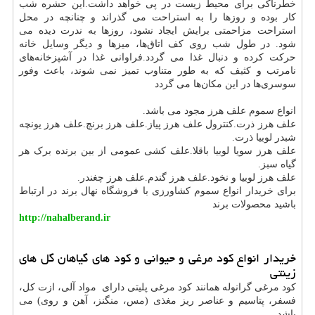
خطرناکی برای محیط زیست در پی خواهد داشت.این حشره شب
کار بوده و روزها را به استراحت می ‌گذراند و چنانچه در محل
استراحت مزاحمتی برایش ایجاد نشود، روزها به ندرت دیده می
‌شود. در طول شب روی کف اتاق‌ها، میزها و دیگر وسایل خانه
حرکت کرده و دنبال غذا می ‌گردد.فراوانی غذا در آشپزخانه‌های
نامرتب و کثیف که به طور متناوب تمیز نمی ‌شوند، باعث وفور
سوسری‌ها در این مکان‌ها می‌ گردد
انواع سموم علف هرز مجود می باشد.
علف هرز ذرت.کنترول علف هرز پیاز.علف هرز برنچ.علف هرز یونچه
شبدر لوبیا ذرت.
علف هرز سویا لوبیا باقلا.علف کشی عمومی از بین برنده برک هر
گیاه سبز.
علف هرز لوبیا و نخود.علف هرز گندم.علف هرز چغندر.
برای خریدار انواع سموم کشاورزی با فروشگاه نهال برند در ارتباط
باشید محصولات برند
http://nahalberand.ir
خریدار انواع کود مرغی و حیوانی و کود های گیاهان گل های
زینتی
کود مرغی گرانوله همانند کود مرغی پلیتی دارای مواد آلی، ازت کل،
فسفر، پتاسیم و عناصر ریز مغذی (مس، منگنز، آهن و روی) می
باشد.