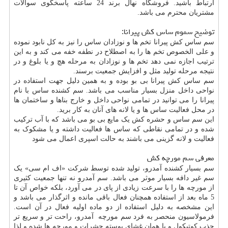
ارتباط باشید. فروشگاه نهال برند 24 ساعته پاسخگوی سوالات
مشتریان محترم می باشد.
توضیح سموم ساس کش پیرانا:
سم ساس کش پیرانا تخم ها و نوزادان ساس را نیز به کل نابود نموده
و علی الخصوص تخم ها را به اصطلاح در نطفه خفه می کند و به این
ترتیب اجازه نمی دهد تخم ها و نوزادان به مرحله هچ و یا بلوغ و در
نتیجه مرحله تولید مثل و افزایش جمعیت برسند.
سم ساس کش پیرانا بی بو بوده و به همین دلیل جهت استفاده در
نواحی داخل منزل بسیار مناسب می باشد. سم کشنده ساس با نام
پیرانا را می توانید در تمامی نواحی داخل و خارج بناها و ساختمان ها
در محل فعالیت ساس ها و یا لانه های آنان به کار برید.
این سم ساس و حشره کش یک مایع بی بو می باشد که با آب ترکیب
شده و در تمامی نقاطی که ساس ها فعالیت داشته و یا مشکوک به
فعالیت و لانه گزینی می باشند به حالت اسپری اعمال می شود
معرفی سم مورچه کش
سم بسیار کشنده آمدرو، تولید شده توسط شرکت «اف ام سی» یک
سم غیر دافه بسیار موثر می باشد. سم آمدرو نه تنها جمعیت کثیری
از مورچه ها را با سرعت زیادی از پای در می آورد، بلکه خواص آن تا
5 ماه بعد از استفاده همچنان فعال باقی مانده و اثرگذار می باشد و
این مشخصه به دلیل استفاده از دو ماده اولیه فعال در آن است.
فرمولاسیون منحصر به فرد سم مورچه آمدرو، راحت تر و سریع تر
جذب کوتیکول و یا همان غشای پوسته حشرات و مورچه ها شده و لذا