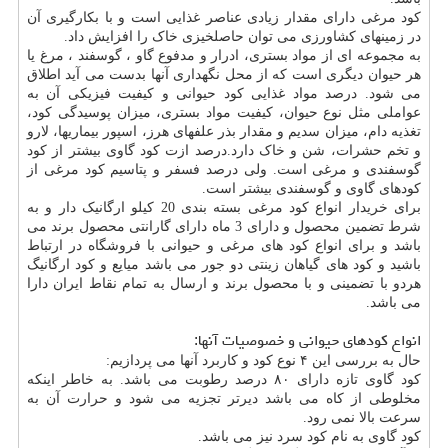
کود مرغی دارای مقدار زیادی عناصر غذایی است و با بکارگیری آن
در زمینهای کشاورزی می توان حاصلخیزی خاک را افزایش داد.
به مجموعه ای از مواد بستری، ادرار و مدفوع گاو ، گوسفند ، مرغ یا
هر حیوان دیگری است که از محل نگهداری آنها بدست می آید اطلاق
می شود. درصد مواد غذایی کود حیوانی و کیفیت فیزیکی آن به
عواملی مثل نوع حیوان، کیفیت مواد بستری، میزان پوسیدگی کود،
تغذیه دام، میزان سدیم و مقدار بذر علفهای هرز، اسپور بیماریها، لارو
و تخم حشرات، شن و خاک دارد.درصد ازت کود گاوی بیشتر از کود
گوسفندی و مرغی است. ولی درصد فسفر و پتاسیم کود مرغی از
کودهای گاوی و گوسفندی بیشتر است.
برای خریدار انواع کود مرغی بسته بندی 20 کیلو ارگانیک دار و به
شرط تضمین محصول و دارای 3 ماه دارای گارانتی محصول برند می
باشد و برای انواع کود های مرغی و حیوانی با فروشگاه در ارتباط
باشید و کود های گیاهان زینتی دو جور می باشد میایع و کود ارگانیگ
هردو با تضمینی و با محصول برند و ارسال به تمام نقاط ایران دارا
می باشد.
انواع کودهای حیوانی و خصوصیات آنها:
حال به بررسی این ۴ نوع کود و کاربرد آنها می پردازیم:
کود گاوی تازه دارای ۸۰ درصد رطوبت می باشد. به خاطر اینکه
مخلوطی از کاه می باشد دیرتر تجزیه می شود و حرارت آن به
سرعت بالا نمی رود.
کود گاوی به نام کود سرد نیز می باشد.