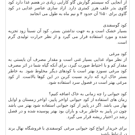
از آنجایی که سیستم گوارش گاو کارایی زیادی در هضم غذا دارد کود
گاوی بذر علف هرز کمتری دارد. ازاد سازی عناصر غذایی در کود
گاوی برای ۵۰% آن حدود ۴ و نیم ماه به طول می انجامد
کود گوسفندی
بسیار خشک است و به جهت نداشتن بستر، کود آن نسبتأ زود تجزیه
شده و مورد استفاده قرار می گیرد و از نظر حرارت تولیدی گرم
است.
کود مرغی
از نظر مواد غذایی بسیار غنی است و مقدار مصرف آن بایستی به
مقدار کم و با احتیاط صورت گیرد، برای آنکه گیاه شما در اثر مصرف
کود مرغی نسوزد بهتر است با کودهای دیگر مخلوط شود. به خاطر
بستر خاک اره که دارند نسبت کربن در این کوها بالاست. از کود
مرغی بهتر است در فصول سرد استفاده شود.
کود حیوانی را چه زمانی به خاک اضافه کنیم؟
زمان های استفاده از کود حیوانی اواخر پاییز، اواخر زمستان و اوایل
بهار می باشد. اگر در پاییز از کود حیوانی استفاده شود بهتر می باشد
چون در پاییز به خاطر برف و باران بود بهتر پوسیده شده و در فصل
رشد در اختیار ریشه قرار می گیرد.
برای خریدار انواع کود حیوانی مرغی کوسفندی با فروشگاه نهال برند
در ارتباط باشید.