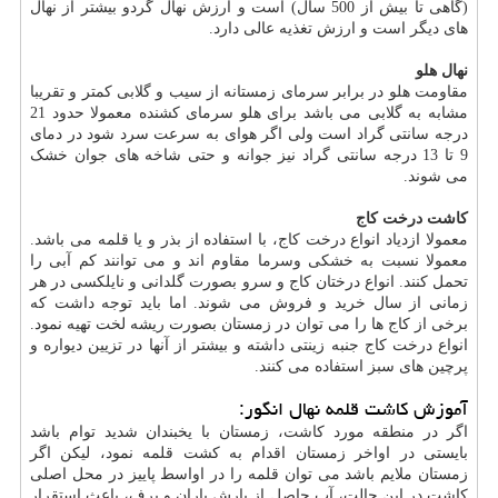
(گاهی تا بیش از 500 سال) است و ارزش نهال گردو بیشتر از نهال
های دیگر است و ارزش تغذیه عالی دارد.
نهال هلو
مقاومت هلو در برابر سرمای زمستانه از سیب و گلابی کمتر و تقریبا
مشابه به گلابی می باشد برای هلو سرمای کشنده معمولا حدود 21
درجه سانتی گراد است ولی اگر هوای به سرعت سرد شود در دمای
9 تا 13 درجه سانتی گراد نیز جوانه و حتی شاخه های جوان خشک
می شوند.
کاشت درخت کاج
معمولا ازدیاد انواع درخت کاج، با استفاده از بذر و یا قلمه می باشد.
معمولا نسبت به خشکی و‌سرما مقاوم اند و می توانند کم آبی را
تحمل کنند. انواع درختان کاج و سرو بصورت گلدانی و نایلکسی در هر
زمانی از سال خرید و فروش می شوند. اما باید توجه داشت که
برخی از کاج ها را می توان در زمستان بصورت ریشه لخت تهیه نمود.
انواع درخت کاج جنبه زینتی داشته و بیشتر از آنها در تزیین دیواره و
پرچین های سبز استفاده می کنند.
آموزش کاشت قلمه نهال انگور:
اگر در منطقه مورد کاشت، زمستان با یخبندان شدید توام باشد
بایستی در اواخر زمستان اقدام به کشت قلمه نمود، لیکن اگر
زمستان ملایم باشد می توان قلمه را در اواسط پاییز در محل اصلی
کاشت در این حالت، آب حاصل از بارش باران و برف، باعث استقرار