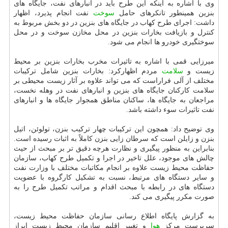
وی با اشاره به اینكه این طرح باید در انبارهای نفت، جایگاه های
بنزین همینطور تانكرهای حامل
سوخت
نفت انجام پذیرد، اظهار
داشت: اجرای طرح كهاب در جایگاه های بنزین در دو بخش مربوط به
كنترل و بازیافت بخارات بنزین در محل مخازن سوخت و در محل
سوختگیری خودرو ها انجام می شود.
میرزایی قمی با اشاره به تاثیرات مخرب بخارات بنزین بر محیط
زیست و
سلامت
مردم اظهاركرد: بخارات بنزین شامل تركیبات
مختلف از آلی فراراست كه می تواند علاوه بر آثار زیست محیطی بر
سلامت كاركنان جایگاه های بنزین و انبارهای نفت در وهله نخست،
مراجعان به جایگاه ها، ساكنان مناطق همجوار جایگاه ها و انبارهای
نفت تاثیرات سوء داشته باشد.
وی توضیح داد: همچون این تركیبات چهار تركیب بنزن، تولوئن، اتیل
بنزن و زایلن است كه سرطان زایی بنزن كاملاً به اثبات رسیده است.
بنابراین به منظور پیگیری و نظارت هرچه دقیق تر بر مبحث از حیث
چالش های موجود، علل تاخیر در اجرا و تكمیل طرح كهاب، سازمان
حفاظت محیط زیست علاوه بر انجام مكاتبات مختلف با وزارت نفت
و سایر دستگاه های مرتبط، نسبت به تشكیل كارگروه با عضویت
دستگاه های در رابطه با مبحث اقدام و مراتب تكمیل طرح را به
صورت مكرر پیگیری می كند.
به گزارش پایگاه اطلاع رسانی سازمان حفاظت محیط زیست،
سرپرست مركز
هوا
و تغییر اقلیم سازمان محیط زیست ابراز