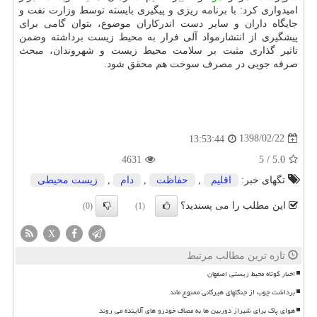
امیدواری كرد: با برنامه ریزی و پیگیری بایسته توسط وزارت نفت و
جایگاه داران و سایر دست اندركاران موضوع، بتوان گامی برای
پیشگیری از انتشارمواد آلی فرار به محیط زیست برداشته وضمن
تاثیر گذاری مثبت بر سلامت محیط زیست و شهروندان، مبحث
صرفه جویی در مصرف سوخت هم محقق شود.
1398/02/22
13:53:44
4631
5
/
5.0
تگهای خبر:
اقلیم
,
حفاظت
,
دام
,
زیست محیطی
این مطلب را می پسندید؟
(0)
(1)
X
تازه ترین مطالب مرتبط
اخبار کوتاه محیط زیستی اصفهان
برداشت چوب از جنگلهای هیرکانی ممنوع ماند
هوای پاک برای شیراز دوربین ها به مصاف خودرو های آلاینده می روند