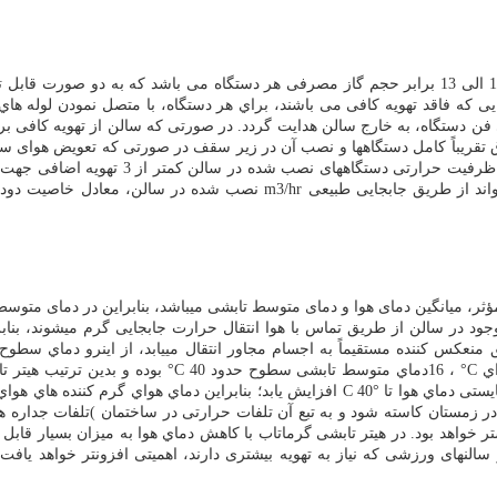
هواي مورد نیاز جهت احتراق کامل در سامانه هاي هیتر تابشی گرماتاب 11 الی 13 برابر حجم گاز مصرفی ه
یی كه فاقد تهویه كافی می باشند، براي هر دستگاه، با متصل نمودن لوله هاي
لهاي به قطر 100 الی 150 میلیمتر تبدیل خروجی فن دستگاه، به خارج سالن هدایت گردد. در صورتی ک
ق تقریباً كامل دستگاهها و نصب آن در زیر سقف در صورتی که تعویض هوای سا
بار در هر ساعت باشد یا ظرفیت حرا
واند از طریق جابجایی طبیعی
m3/hr
نصب شده در سالن، معادل خاصیت دودکشی
ر، میانگین دمای هوا و دمای متوسط تابشی میباشد، بنابراین در دمای متوسط تا
جود در سالن از طریق تماس با هوا انتقال حرارت جابجایی گرم میشوند، بناب
نعکس کننده مستقیماً به اجسام مجاور انتقال مییابد، از اینرو دماي سطوح
ي
°C
،
16
دماي متوسط تابشی سطوح حدود
°C 40
بوده و بدین ترتیب هیتر 
یستی دماي هوا تا
C 40°
افزایش یابد؛ بنابراین دماي هواي گرم كننده هاي هواي گ
 زمستان كاسته شود و به تبع آن تلفات حرارتی در ساختمان )تلفات جداره ها 
 خواهد بود. در هیتر تابشی گرماتاب با كاهش دماي هوا به میزان بسیار قابل 
 سالنهای ورزشی که نیاز به تهویه بیشتری دارند، اهمیتی افزونتر خواهد یافت.