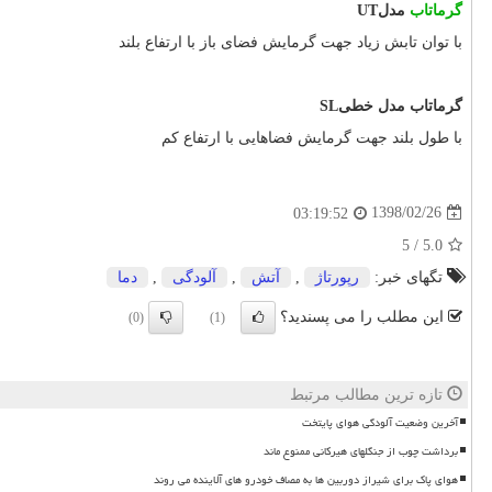
گرماتاب
مدل
UT
با توان تابش زیاد جهت گرمایش فضای باز با ارتفاع بلند
گرماتاب مدل خطی
SL
با طول بلند جهت گرمایش فضاهایی با ارتفاع کم
1398/02/26
03:19:52
5
/
5.0
تگهای خبر:
رپورتاژ
,
آتش
,
آلودگی
,
دما
این مطلب را می پسندید؟
(0)
(1)
تازه ترین مطالب مرتبط
آخرین وضعیت آلودگی هوای پایتخت
برداشت چوب از جنگلهای هیرکانی ممنوع ماند
هوای پاک برای شیراز دوربین ها به مصاف خودرو های آلاینده می روند