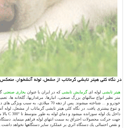
در نگاه كلی هیتر تابشی گرماتاب از مشعل، لوله آتشخوار، منعك
هیتر تابشی
لوله ای
گرمایش تابشی
که در ایران با عنوان
بخاری صنعتی
گر
متر نظیر انواع سالنهاي بزرگ صنعتی، انبارها، مرغداريها، گلخانه ها، ت
خودرو و ... شناخته میشوند. پس از د
و تنوع بیشتری یافت. در نگاه کلی هیتر تابشی گرماتاب از مشعل، لول
داخل یك لوله سوزانده میشود و دماي لوله به طور متوسط تا
C 300°
بالا
جهت حركت محصولات احتراق به سمت انتهاي لوله فراهم مینماید. دستگاه 
و نقص احتمالی یك دستگاه اثري بر عملکرد سایر دستگاهها نخواهد داشت
.