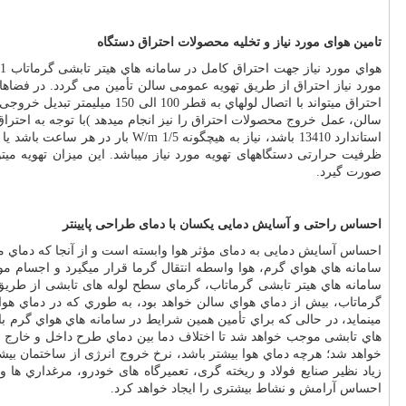
تامین هوای مورد نیاز و تخلیه محصولات احتراق دستگاه
مورد نیاز احتراق از طریق تهویه عمومی سالن تأمین می گردد. در فضاها
احتراق میتواند با اتصال لو
سالن، عمل خروج محصولات احتراق را نیز انجام میدهد )با توجه به احترا
استاندارد 13410 باشد، نیاز به هیچگونه
W/m 1/5
ظرفیت حرارتی دستگاههای تهویه مورد نیاز میباشد. این میزان تهویه میت
صورت گیرد
.
احساس راحتی و آسایش دمایی یکسان با دمای طراحی پایینتر
احساس آسایش دمایی به دمای مؤثر هوا وابسته است و از آنجا كه دماي مؤث
سامانه هاي هواي گرم، هوا واسطه انتقال گرما قرار میگیرد و اجسام مو
سامانه هاي هیتر تابشی گرماتاب، گرماي سطح لوله های تابشی از طریق م
گرماتاب، بیش از دماي هواي سالن خواهد بود، به طوري كه در دماي هوا
مینماید، در حالی كه براي تأمین همین شرایط در سامانه هاي هواي گرم با
هاي تابشی موجب خواهد شد تا اختلاف دما بین دماي طرح داخل و خارج در
خواهد شد؛ هرچه دماي هوا بیشتر باشد، نرخ خروج انرژی از ساختمان بیشتر
زیاد نظیر صنایع فولاد و ریخته گری، تعمیرگاه های خودرو، مرغداري ها و
احساس آرامش و نشاط بیشتری را ایجاد خواهد كرد
.