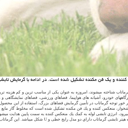
س كننده و یك فن مكنده تشكیل شده است. در ادامه با گرمایش تابشی
ماتاب شناخته میشوند، امروزه به عنوان یکی از مناسب ترین و کم هزینه تر
عمیرگاههای خودرو، آشیانه های هواپیما، فضاهاي ورزشی، فضاهای نمایشگاهی و ه
هه 70 ميلادي، به سبب ویژگی های در خور توجه گرماتاب در تأمین گرمایش فضاهای بزرگ، استفاد
ه آتشخوار، منعکس كننده و یك فن مکنده تشکیل شده است كه مخلوط گاز مای
 میرود، انرژي تابشی لوله به كمك يك منعکس کننده به سمت پایین هدایت میشود 
هیتر تابشی گرماتاب داراي دو مدل رایج خطی و
U
شکل میباشد. این گرماتاب