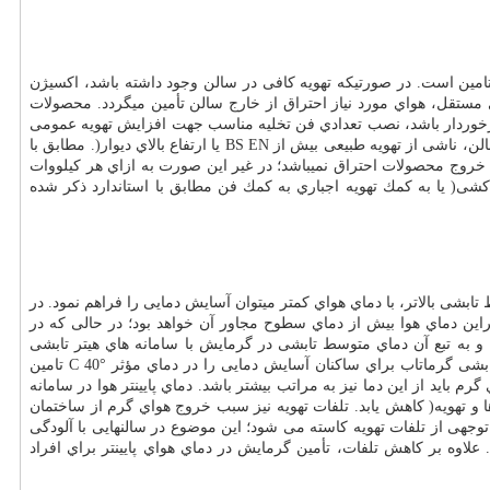
ر دستگاه می باشد كه به دو صورت قابل تامین است. در صورتیکه تهویه کافی در سالن وجود داشته باشد، اکسیژن
 مستقل، هواي مورد نیاز احتراق از خارج سالن تأمین میگردد. محصولات
ه سالن از تهویه کافی برخوردار باشد، نصب تعدادي فن تخلیه مناسب جهت افزایش تهویه عمومی
لن، ناشی از تهویه طبیعی بیش از
BS EN
یا ارتفاع بالاي دیوار(. مطابق با
رتی دستگاههای نصب شده در سالن كمتر از 3 تهویه اضافی جهت خروج محصولات احتراق نمیباشد؛ در غیر این صورت به ازاي هر كيلووات
( یا به كمك تهویه اجباري به كمك فن مطابق با استاندارد ذكر شده
بشی بالاتر، با دماي هواي كمتر میتوان آسایش دمایی را فراهم نمود. در
راین دماي هوا بیش از دماي سطوح مجاور آن خواهد بود؛ در حالی كه در
 و به تبع آن دماي متوسط تابشی در گرمایش با سامانه هاي هیتر تابشی
تابشی گرماتاب براي ساكنان آسایش دمایی را در دماي مؤثر
C 40°
تامین
رم باید از این دما نیز به مراتب بیشتر باشد. دماي پایینتر هوا در سامانه
و تهویه( كاهش یابد. تلفات تهویه نیز سبب خروج هواي گرم از ساختمان
توجهی از تلفات تهویه کاسته می شود؛ این موضوع در سالنهایی با آلودگی
 علاوه بر كاهش تلفات، تأمین گرمایش در دماي هواي پایینتر براي افراد