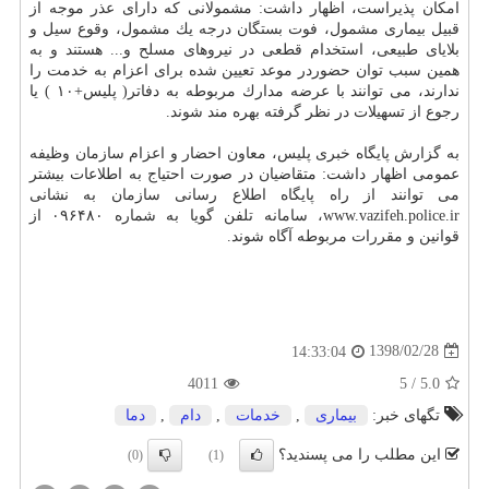
امكان پذیراست، اظهار داشت: مشمولانی كه دارای عذر موجه از
قبیل بیماری مشمول، فوت بستگان درجه یك مشمول، وقوع سیل و
بلایای طبیعی، استخدام قطعی در نیروهای مسلح و... هستند و به
همین سبب توان حضوردر موعد تعیین شده برای اعزام به خدمت را
ندارند، می توانند با عرضه مدارك مربوطه به دفاتر( پلیس+۱۰ ) یا
رجوع از تسهیلات در نظر گرفته بهره مند شوند.
به گزارش پایگاه خبری پلیس، معاون احضار و اعزام سازمان وظیفه
عمومی اظهار داشت: متقاضیان در صورت احتیاج به اطلاعات بیشتر
می توانند از راه پایگاه اطلاع رسانی سازمان به نشانی
www.vazifeh.police.ir، سامانه تلفن گویا به شماره ۰۹۶۴۸۰ از
قوانین و مقررات مربوطه آگاه شوند.
1398/02/28
14:33:04
4011
5
/
5.0
تگهای خبر:
بیماری
,
خدمات
,
دام
,
دما
این مطلب را می پسندید؟
(0)
(1)