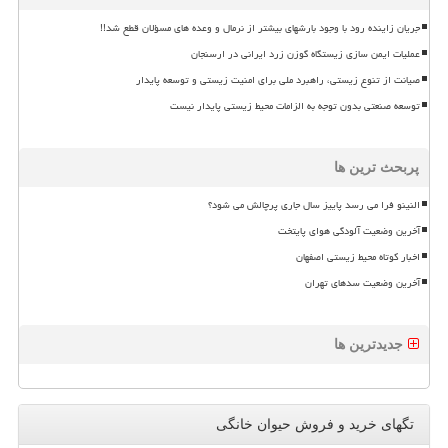
جریان زاینده رود با وجود بارشهای بیشتر از نرمال و وعده های مسؤلان قطع شد!!
عملیات ایمن سازی زیستگاه گوزن زرد ایرانی در ارسنجان
صیانت از تنوع زیستی، راهبرد ملی برای امنیت زیستی و توسعه پایدار
توسعه صنعتی بدون توجه به الزامات محیط زیستی پایدار نیست
پربحث ترین ها
النینو فرا می رسد پاییز سال جاری پرچالش می شود؟
آخرین وضعیت آلودگی هوای پایتخت
اخبار کوتاه محیط زیستی اصفهان
آخرین وضعیت سدهای تهران
جدیدترین ها
تگهای خرید و فروش حیوان خانگی