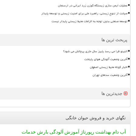
عملیات ایمن سازی زیستگاه گوزن زرد ایرانی در ارسنجان
صیانت از تنوع زیستی، راهبرد ملی برای امنیت زیستی و توسعه پایدار
توسعه صنعتی بدون توجه به الزامات محیط زیستی پایدار نیست
پربحث ترین ها
النینو فرا می رسد پاییز سال جاری پرچالش می شود؟
آخرین وضعیت آلودگی هوای پایتخت
اخبار کوتاه محیط زیستی اصفهان
آخرین وضعیت سدهای تهران
جدیدترین ها
تگهای خرید و فروش حیوان خانگی
آب
دام
بهداشت
رپورتاژ
آموزش
آلودگی
بارش
خدمات