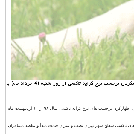
خرید و فروش حیوان خانگی: سرپرست معاونت نظارت و امور مناطق سازمان تاكسیرانی شهر تهران اظهار داشت: در صورت نصب نكردن برچسب نرخ كرایه تاكسی از روز شنبه (4 خرداد ماه) با
با اشاره به توزیع برچسب های نرخ كرایه های تاكسی سال ۹۸ در بین تاكسیرانان اظهاركرد: برچسب های نرخ كرایه تاكسی سال ۹۸ از ۱۰ اردیبهشت ماه
اه های تاكسی سطح شهر تهران نصب و میزان قیمت مبدأ و مقصد مسافران