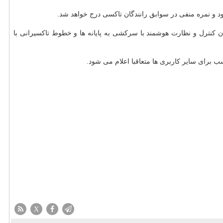
د و نمره منفی در سوابق رانندگان تاكسی درج خواهد شد.
تتام هفته جاری فرصت دارند تا برچسب نرخ كرایه سال ۹۸ را نصب كنند و از روز شنبه (۴ خردادماه) بازرسان كنترل و نظارت هوشمند با سركشی به پایانه ها و خطوط تاكسیرانی با
برای سایر كاربری ها متعاقبا اعلام می شود.
X