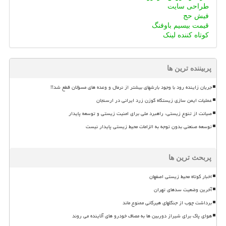
طراحی سایت
فیش حج
قیمت بیسیم باوفنگ
کوتاه کننده لینک
پربیننده ترین ها
جریان زاینده رود با وجود بارشهای بیشتر از نرمال و وعده های مسؤلان قطع شد!!
عملیات ایمن سازی زیستگاه گوزن زرد ایرانی در ارسنجان
صیانت از تنوع زیستی، راهبرد ملی برای امنیت زیستی و توسعه پایدار
توسعه صنعتی بدون توجه به الزامات محیط زیستی پایدار نیست
پربحث ترین ها
اخبار کوتاه محیط زیستی اصفهان
آخرین وضعیت سدهای تهران
برداشت چوب از جنگلهای هیرکانی ممنوع ماند
هوای پاک برای شیراز دوربین ها به مصاف خودرو های آلاینده می روند