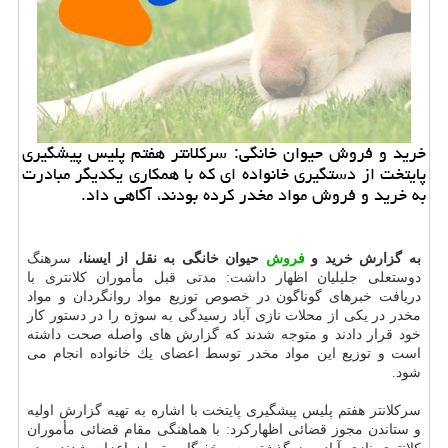
خرید و فروش حیوان خانگی: سركلانتر هفتم پلیس پیشگیری
پایتخت از دستگیری خانواده ای كه با همكاری یكدیگر مبادرت
به خرید و فروش مواد مخدر كرده بودند، آگاهی داد.
به گزارش خرید و
فروش
حیوان خانگی به نقل از ایسنا،
سرهنگ
دوستعلی جلیلیان اظهار داشت: مدتی قبل مأموران كلانتری با
دریافت خبرهای گوناگون در خصوص توزیع مواد روانگردان و مواد
مخدر در یكی از محلات نازی آباد رسیدگی به سوژه را در دستور كار
خود قرار دادند و متوجه شدند كه گزارش های واصله صحت داشته
است و توزیع این مواد مخدر توسط اعضای یك خانواده انجام می
شود.
سركلانتر هفتم پلیس پیشگیری پایتخت با اشاره به تهیه گزارش اولیه
و ستاندن مجوز قضائی اظهاركرد: با هماهنگی مقام قضائی مأموران