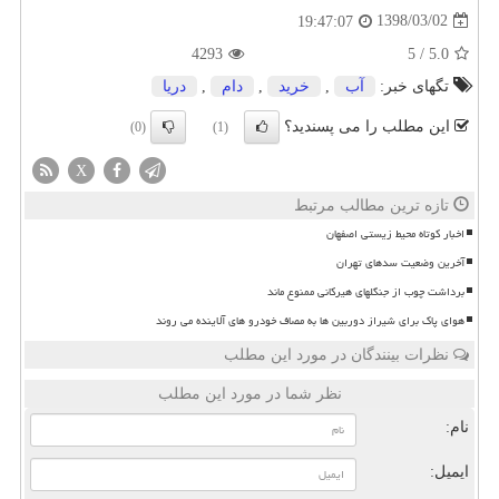
1398/03/02
19:47:07
4293
5
/
5.0
تگهای خبر:
آب
,
خرید
,
دام
,
دریا
این مطلب را می پسندید؟
(0)
(1)
X
تازه ترین مطالب مرتبط
اخبار کوتاه محیط زیستی اصفهان
آخرین وضعیت سدهای تهران
برداشت چوب از جنگلهای هیرکانی ممنوع ماند
هوای پاک برای شیراز دوربین ها به مصاف خودرو های آلاینده می روند
نظرات بینندگان در مورد این مطلب
نظر شما در مورد این مطلب
نام:
ایمیل: