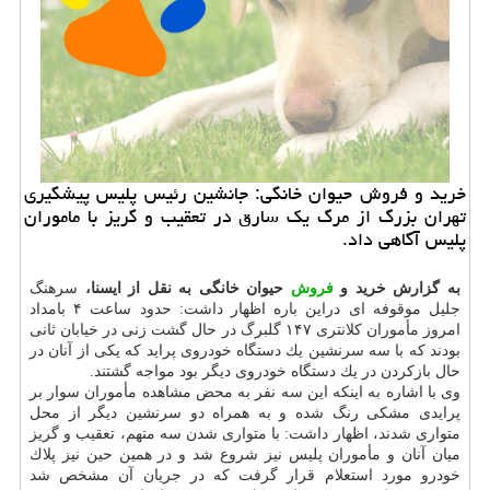
خرید و فروش حیوان خانگی: جانشین رئیس پلیس پیشگیری
تهران بزرگ از مرگ یك سارق در تعقیب و گریز با ماموران
پلیس آگاهی داد.
به گزارش خرید و
فروش
حیوان خانگی به نقل از ایسنا،
سرهنگ
جلیل موقوفه ای دراین باره اظهار داشت: حدود ساعت ۴ بامداد
امروز مأموران كلانتری ۱۴۷ گلبرگ در حال گشت زنی در خیابان ثانی
بودند كه با سه سرنشین یك دستگاه خودروی پراید كه یكی از آنان در
حال بازكردن در یك دستگاه خودروی دیگر بود مواجه گشتند.
وی با اشاره به اینكه این سه نفر به محض مشاهده مأموران سوار بر
پرایدی مشكی رنگ شده و به همراه دو سرنشین دیگر از محل
متواری شدند، اظهار داشت: با متواری شدن سه متهم، تعقیب و گریز
میان آنان و مأموران پلیس نیز شروع شد و در همین حین نیز پلاك
خودرو مورد استعلام قرار گرفت كه در جریان آن مشخص شد