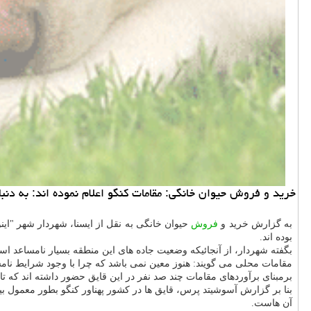
خرید و فروش حیوان خانگی: مقامات كنگو اعلام نموده اند: به دنبال غرق شدن یك قایق د
به گزارش خرید و
فروش
حیوان خانگی به نقل از ایسنا، شهردار شهر "اینو
بوده اند.
بگفته شهردار، از آنجائیكه وضعیت جاده های این منطقه بسیار نامساعد است
مقامات محلی می گویند: هنوز معین نمی باشد كه چرا با وجود شرایط نا
برمبنای برآوردهای مقامات چند صد نفر در این قایق حضور داشته اند كه تابحال دست كم ۳۰ نفر كشته شده، بیشتر از ۸۰ نفر نجات یافته و ۲۰۰
بنا بر گزارش آسوشیتد پرس، قایق ها در كشور پهناور كنگو بطور معمول ب
آن هاست.