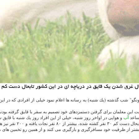
ر دریاچه ای در این كشور تابحال دست كم 30 نفر كشته و 200 نفر دیگر نیز مفقود شده اند.
نگو" شب گذشته (یك شنبه) به رسانه ها اعلام نمود خیلی از افرادی كه در این
 این معلمان برای گرفتن دستمزدهای خود تصمیم به سفر با قایق گرفته بودند ا
مساعد
آب
و هوایی در اواخر روز شنبه، خیلی از این افراد روز یك شنبه با قایق س
 نفر نیز هنوز مفقود هستند.
یشتر از ظرفیت خود مسافرگیری و بارگیری می كنند و از همین رو تخمین های 