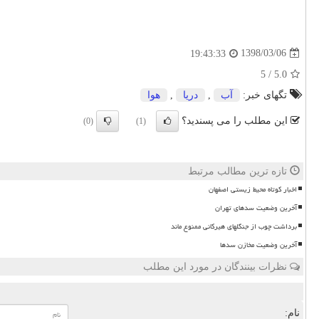
1398/03/06
19:43:33
5
/
5.0
تگهای خبر:
آب
,
دریا
,
هوا
این مطلب را می پسندید؟
(0)
(1)
تازه ترین مطالب مرتبط
اخبار کوتاه محیط زیستی اصفهان
آخرین وضعیت سدهای تهران
برداشت چوب از جنگلهای هیرکانی ممنوع ماند
آخرین وضعیت مخازن سدها
نظرات بینندگان در مورد این مطلب
نام: