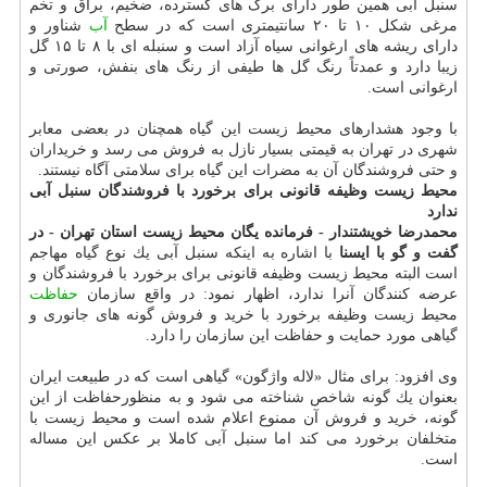
سنبل آبی همین طور دارای برگ های گسترده، ضخیم، براق و تخم
مرغی شكل ۱۰ تا ۲۰ سانتیمتری است كه در سطح
آب
شناور و
دارای ریشه های ارغوانی سیاه آزاد است و سنبله ای با ۸ تا ۱۵ گل
زیبا دارد و عمدتاً رنگ گل ها طیفی از رنگ های بنفش، صورتی و
ارغوانی است.
با وجود هشدارهای محیط زیست این گیاه همچنان در بعضی معابر
شهری در تهران به قیمتی بسیار نازل به فروش می رسد و خریداران
و حتی فروشندگان آن به مضرات این گیاه برای سلامتی آگاه نیستند.
محیط زیست وظیفه قانونی برای برخورد با فروشندگان سنبل آبی
ندارد
محمدرضا خویشتندار - فرمانده یگان محیط زیست استان تهران - در
گفت و گو با ایسنا
با اشاره به اینكه سنبل آبی یك نوع گیاه مهاجم
است البته محیط زیست وظیفه قانونی برای برخورد با فروشندگان و
عرضه كنندگان آنرا ندارد، اظهار نمود: در واقع سازمان
حفاظت
محیط زیست وظیفه برخورد با خرید و فروش گونه های جانوری و
گیاهی مورد حمایت و حفاظت این سازمان را دارد.
وی افزود: برای مثال «لاله واژگون» گیاهی است كه در طبیعت ایران
بعنوان یك گونه شاخص شناخته می شود و به منظورحفاظت از این
گونه، خرید و فروش آن ممنوع اعلام شده است و محیط زیست با
متخلفان برخورد می كند اما سنبل آبی كاملا بر عكس این مساله
است.