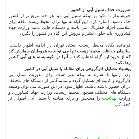
ضرورت حذف سنبل آبی از كشور
خویشتندار با تاكید بر اینكه سنبل آبی باید هر چه سریع تر از كشور
حذف شود، اشاره كرد: این گیاه نه تنها برای محیط زیست بلكه برای
سلامتی افراد خطرناك می باشد و دستگاه هایی مانند وزارت جهاد
كشاورزی باید جلوی تكثیر و فروش این گیاه در كشور را بگیرد.
فرمانده یگان محیط زیست استان تهران در ادامه اظهار داشت:
سازمان حفاظت محیط زیست تنها می تواند به هموطنان سفارش كند
كه از خرید این گیاه اجتناب كنند و آنرا در اكوسیستم های آبی كشور
رها نكنند.
پیشنهاد تشكیل كارگروهی برای مقابله با سنبل آبی در كشور
وی درانتها با اشاره به اینكه بهتر است برای مدیریت سنبل آبی
كارگروه و كمیته ای تشكیل گردد و نمایندگانی از دستگاه های مختلف
در آن حضور داشته باشند، اظهار نمود: در این صورت می توان وظیفه
دستگاه های مختلف همچون محیط زیست، وزارت جهاد كشاورزی و
وزارت
بهداشت
را مشخص و برای مقابله با سنبل آبی اصولی تر
عمل كرد.