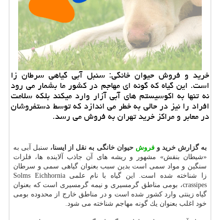
خرید و فروش حیوان خانگی: سنبل آبی گیاهی سرطان زا
است. این گیاه كه گونه ای مهاجم در كشور ما بشمار می رود
نه تنها به اكوسیستم های آبی آزار وارد میكند بلكه سلامت
افراد را نیز در حالی به خطر می اندازد كه توسط دستفروشان
در معابر و مراكز خرید تهران به فروش می رسد.
به گزارش خرید و
فروش
حیوان خانگی به نقل از ایسنا،
سنبل آبی به
«شیطان بنفش» مشهور و ریشه های آن جاذب آلاینده ها، فلزات
سنگین و مواد سمی است بدین سبب بعنوان گیاهی سمی و سرطان
زا شناخته شده است. این گیاه با نام علمی Solms Eichhornia
crassipes، بومی مناطق گرمسیری و نیمه گرمسیری است كه بعنوان
گیاه زینتی وارد كشور شده است و در مناطق خارج از محدوده بومی
خود اغلب بعنوان یك گونه مهاجم شناخته می شود.