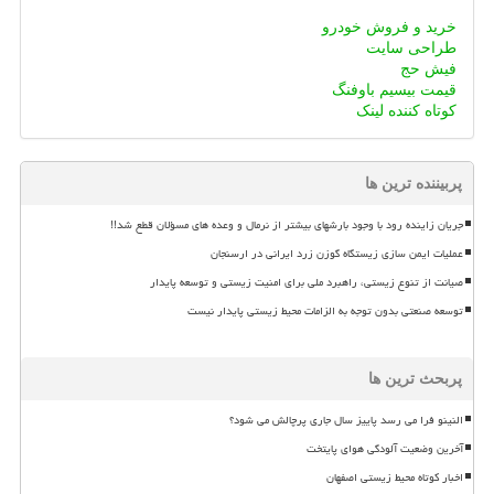
خرید و فروش خودرو
طراحی سایت
فیش حج
قیمت بیسیم باوفنگ
کوتاه کننده لینک
پربیننده ترین ها
جریان زاینده رود با وجود بارشهای بیشتر از نرمال و وعده های مسؤلان قطع شد!!
عملیات ایمن سازی زیستگاه گوزن زرد ایرانی در ارسنجان
صیانت از تنوع زیستی، راهبرد ملی برای امنیت زیستی و توسعه پایدار
توسعه صنعتی بدون توجه به الزامات محیط زیستی پایدار نیست
پربحث ترین ها
النینو فرا می رسد پاییز سال جاری پرچالش می شود؟
آخرین وضعیت آلودگی هوای پایتخت
اخبار کوتاه محیط زیستی اصفهان