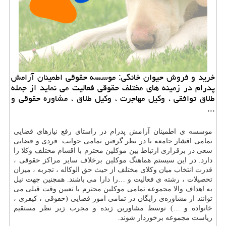
خرید و فروش حیوان خانگی: موسسه حقوقی اطمینان آرامش
پدرام در زمینه های مختلف حقوقی فعالیت می نماید از جمله
طلاق توافقی ، وكیل مهاجرت ، وكیل طلاق ، مشاوره حقوقی و
...
موسسه ی اطمینان آرامش پدرام در راستای رفع نیازهای قضایی
تمامی اقشار جامعه با در نظر گرفتن تمامی جوانب فردی و قضایی
سعی در برقراری ارتباط بین موکلین محترم با اقسام مختلف وکلا را
دارد. در این سیستم هماهنگ موکلین برخلاف سایر مراکز حقوقی ،
قدرت انتخاب میان وکلای مختلف از حیث حق الوکاله ، تجربه ، میزان
تحصیلات ، رشته ی فعالیت و …را دارا می باشند. همچنین جهت نیل
به اهداف والا مجموعه تمامی موکلین محترم با تعیین وقت قبلی می
توانند از مشاوره‌ی رایگان در تمامی امور قضایی (حقوقی ، کیفری ،
خانواده و …) توسط مشاورین زبده و مجرب زیر نظر مستقیم
ریاست مجموعه برخوردار شوند.