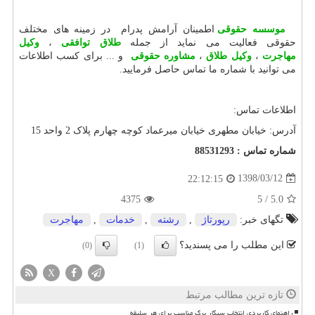
موسسه حقوقی
اطمینان آرامش پدرام در زمینه های مختلف
حقوقی فعالیت می نماید از جمله
طلاق توافقی
،
وکیل
مهاجرت
،
وکیل طلاق
،
مشاوره حقوقی
و ... برای کسب اطلاعات
می توانید با شماره ما تماس حاصل فرمایید.
اطلاعات تماس:
آدرس: خیابان مطهری خیابان میرعماد کوچه چهارم پلاک 2 واحد 15
شماره تماس : 88531293
1398/03/12
22:12:15
4375
5
/
5.0
تگهای خبر:
رپورتاژ
,
رشته
,
خدمات
,
مهاجرت
این مطلب را می پسندید؟
(0)
(1)
X
تازه ترین مطالب مرتبط
راهنمای کاربردی انتخاب سیگار برگ مناسب برای هر سلیقه