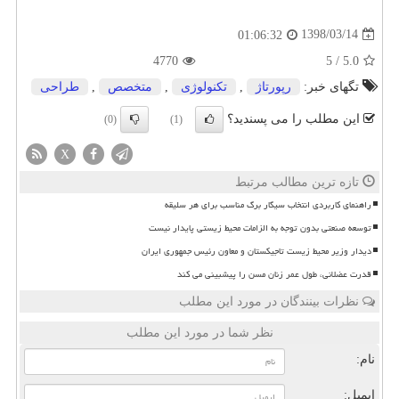
1398/03/14
01:06:32
4770
5
/
5.0
تگهای خبر:
رپورتاژ
,
تكنولوژی
,
متخصص
,
طراحی
این مطلب را می پسندید؟
(0)
(1)
X
تازه ترین مطالب مرتبط
راهنمای کاربردی انتخاب سیگار برگ مناسب برای هر سلیقه
توسعه صنعتی بدون توجه به الزامات محیط زیستی پایدار نیست
دیدار وزیر محیط زیست تاجیکستان و معاون رئیس جمهوری ایران
قدرت عضلانی، طول عمر زنان مسن را پیشبینی می کند
نظرات بینندگان در مورد این مطلب
نظر شما در مورد این مطلب
نام:
ایمیل: