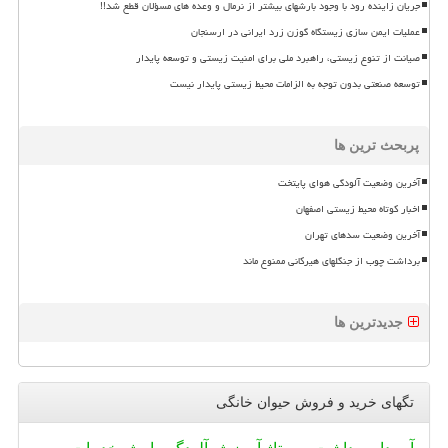
جریان زاینده رود با وجود بارشهای بیشتر از نرمال و وعده های مسؤلان قطع شد!!
عملیات ایمن سازی زیستگاه گوزن زرد ایرانی در ارسنجان
صیانت از تنوع زیستی، راهبرد ملی برای امنیت زیستی و توسعه پایدار
توسعه صنعتی بدون توجه به الزامات محیط زیستی پایدار نیست
پربحث ترین ها
آخرین وضعیت آلودگی هوای پایتخت
اخبار کوتاه محیط زیستی اصفهان
آخرین وضعیت سدهای تهران
برداشت چوب از جنگلهای هیرکانی ممنوع ماند
جدیدترین ها
تگهای خرید و فروش حیوان خانگی