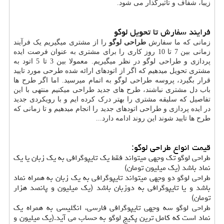
زیبا، شفاف و تاثیرگذار می شود.
فرایند سفارش تا تحویل لوگو
زمانی که ما سفارش
طراحی لوگو
را از مشتری میگیریم یک فرآیند
زمانی بین 7 تا 10 روز کاری را برای مشتری به عنوان فرصت ایده
پردازی و طراحی لوگو در نظر میگیریم. معمولا بین 3 تا 5 اتود به
مشتری تحویل میدهیم که اگر از اتودهای ارائه شده طرحی مورد تایید
قرار بگیرد، پروسه طراحی لوگو به اتمام میرسید. اما اگر طرح ها
باب دل مشتری نباشند، طرح های جدید طراحی میکنیم منتهی با این
تفاصیل که سلیقه مشتری را بهتر درک کرده ایم و با رویکردی جدید
در ایده پردازی و طراحی اتودهای جدید را انجام میدهیم و تا زمانی که
طرح ها تایید شوند این روند ادامه دارد...
قیمت انواع طراحی لوگو:
طراحی لوگو تک وجهی میتواند فقط یک تایپوگرافی به یک زبان یا یک
نماد باشد (یک میلیون تومان)
طراحی لوگو دو وجهی میتواند تایپوگرافی به یک زبان به همراه نماد
باشد و یا تایپوگرافی به دوزبان باشد (یک میلیون و پانصد هزار
تومان)
طراحی لوگو سه وجهی تایپوگرافی فارسی، انگلیسی به همراه یک
نماد است که کامل ترین پکیج لوگو به حساب می آید.(یک میلیون و