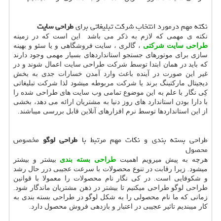
نکته مهم درمورد انتخاب شرکت تبلیغاتی برای
طراحی سایت
نکته ی مهمی که لازم به ذکر می باشد این است که در زمینه
طراحی سایت شرکتی
، گالری ، سایت فروشگاهی و یا سئو و بهینه
سازی برای موتورهای جستجو استانداردهای بسیار مهمی وجود دارند
که باید در همان ابتدا توسط شرکت طراحی سایت اعمال شوند و در
غیر این صورت در آینده باعث وارد آمدن خسارات جدی به بخش
دیجیتال مارکتینگ برند یا شرکت مربوطه میشود لذا شرکت تبلیغاتی
کِی نگار با علم به این موضوع تمامی وب سایت های طراحی شده را
با دارا بودن استاندارد های روز دنیا به مشتریان ارائه می دهد، بخشی
از این استانداردها توسط نرم افزارهای آنلاین قابل بررسی میباشند.
طراحی بسته بندی و نکات مهم مرتبط با
طراحی لوگو
مخصوص
محصول
هرچه به پیش میرویم اهمیت
طراحی بسته بندی
بیشتر و بیشتر
میشود. زیرا رقابت در تنوع محصولات با سرعت عجیبی درر حال رشد
و شکوفایی است. در کی نگار نام محصولات را معمولا با قوانین
طراحی لوگو طراحی میکنیم تا بیشتر در ذهن مشتریان ماندگار شود.
زمانی که ما نام محصولی را به شکل لوگو در طراحی بسته بندی به
کار میبندیم تاثیر عجیبی در اعتبار و بازدهی فروش محصول دارد.