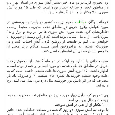
وی تصریح كرد: در دو ماه اخیر بیشتر آتش سوزی در استان تهران و
در مناطق خجیر و سرخه حصار بوده است كه طی ۱۵ مورد آتش
سوزی، ۷۰ هكتار از مناطق گرفتار حریق شد.
فرمانده یگان
حفاظت
محیط زیست كشور در پاسخ به پرسشی در
مورد عوامل وقوع حریق در مناطق تحت مدیریت محیط زیست
خاطرنشان كرد: هفت مورد آتش سوزی ها بر اثر رعد و برق و ۱۸
مورد ناشی از عامل انسانی بوده است كه در این زمینه از شهروندان
خواهش می كنم در طبیعت از روشن كردن آتش اجتناب كنند و در
صورتیكه مجبور به برافروختن آتش هستند هنگام ترك محل از
خاموش شدن قطعی آن اطمینان حاصل كنند.
محبت خانی با اشاره به اینكه در دو ماه گذشته از مجموع رخداد
حریق در مناطق حفاظت شده، دو مورد انسانی و عمدی بوده است،
اظهار داشت: ۲۵ مورد آتش سوزی ها علت طبیعی داشته است كه به
علت وجود شیشه خورده ها، بطری های شیشه ای و ظروف یك بار
مصرف كه در اثر تابش نور خورشید مثل ذره بین عمل می كنند، رخ
داده اند.
وی تصریح كرد: دلیل چهار مورد حریق در مناطق تحت مدیریت محیط
زیست در حال بررسی است.
۱۰۰ هكتار از اراضی در آتش سوخته
با توجه به آتش سوزی دو روز گذشته در منطقه حفاظت شده خائیز
فرمانده یگان حفاظت محیط زیست كشور اظهار داشت: آتش سوزی