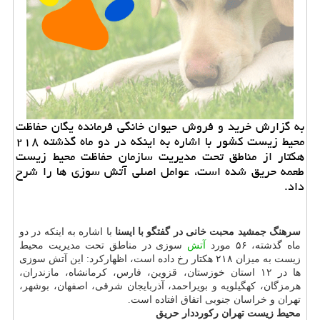
به گزارش خرید و فروش حیوان خانگی فرمانده یگان حفاظت
محیط زیست كشور با اشاره به اینكه در دو ماه گذشته ۲۱۸
هكتار از مناطق تحت مدیریت سازمان حفاظت محیط زیست
طعمه حریق شده است، عوامل اصلی آتش سوزی ها را شرح
داد.
سرهنگ جمشید محبت خانی در گفتگو با ایسنا
با اشاره به اینكه در دو
ماه گذشته، ۵۶ مورد
آتش
سوزی در مناطق تحت مدیریت محیط
زیست به میزان ۲۱۸ هكتار رخ داده است، اظهاركرد: این آتش سوزی
ها در ۱۲ استان خوزستان، قزوین، فارس، كرمانشاه، مازندران،
هرمزگان، كهگیلویه و بویراحمد، آذربایجان شرقی، اصفهان، بوشهر،
تهران و خراسان جنوبی اتفاق افتاده است.
محیط زیست تهران ركورددار حریق