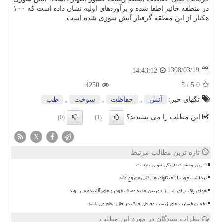
در منطقه خائیز اطفا شده و برآوردهای اولیه نشان داده است كه ۱۰۰
هكتار از این منطقه گرفتار آتش سوزی شده است.
1398/03/19
14:43:12
4250
5
/
5.0
تگهای خبر:
آتش
,
حفاظت
,
سوخت
,
طب
این مطلب را می پسندید؟
(0)
(1)
X
تازه ترین مطالب مرتبط
آخرین وضعیت آلودگی هوای پایتخت
برداشت چوب از جنگلهای هیرکانی ممنوع ماند
هوای پاک برای شیراز دوربین ها به مصاف خودرو های آلاینده می روند
تخمین خسارت های زیست محیطی جنگ در حال انجام می باشد
نظرات بینندگان در مورد این مطلب