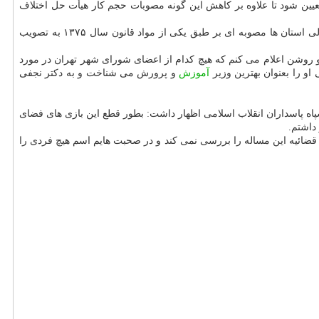
ین شود تا علاوه بر كاهش این گونه مصوبات حجم كار هیأت حل اختلاف
وی درباب برگزاری انتخابات شورایاری ها نیز اظهار داشت: سازمان بازرسی كل كشور ایراداتی به این انتخابات گرفته بود اما ماه گذشته در شورای عالی استان ها مصوبه ای بر طبق یكی از مواد قانون سال ۱۳۷۵ به تصویب
 روشن اعلام می كنم كه هیچ كدام از اعضای شورای شهر تهران در مورد
او را بعنوان بهترین وزیر
آموزش
و پرورش می شناخت و به دكتر نجفی
پاه پاسداران انقلاب اسلامی اظهار داشت: بطور قطع این بازی های فضای
داشتم.
 من اظهار كردم چرا قوه قضائیه این مساله را بررسی نمی كند و در صحبت هایم اسم هیچ فردی را