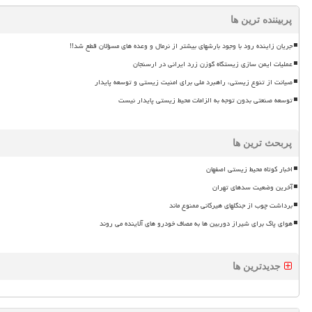
پربیننده ترین ها
جریان زاینده رود با وجود بارشهای بیشتر از نرمال و وعده های مسؤلان قطع شد!!
عملیات ایمن سازی زیستگاه گوزن زرد ایرانی در ارسنجان
صیانت از تنوع زیستی، راهبرد ملی برای امنیت زیستی و توسعه پایدار
توسعه صنعتی بدون توجه به الزامات محیط زیستی پایدار نیست
پربحث ترین ها
اخبار کوتاه محیط زیستی اصفهان
آخرین وضعیت سدهای تهران
برداشت چوب از جنگلهای هیرکانی ممنوع ماند
هوای پاک برای شیراز دوربین ها به مصاف خودرو های آلاینده می روند
جدیدترین ها