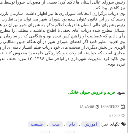
رئیس شورای عالی استان ها تاكید كرد: بعضی از مصوبات شورا توسط هی
نیز كاهش پیدا كند.
رسید كه در این قانون عنوان شده بود شورای شهر می تواند برای نظارت بر
رئیس شورای عالی استان ها درباب اعلام تذكر به شورای شهر تهران در 
مسائل مطرح شده درباب آقای نجفی یا اطلاع نداشتند یا مطلبی را مطرح نكر
رأی دادیم كه عصبانیت او را هیچ كس ندیده بود و هنگامی كه در سازمان ب
وی افزود: بطور قطع اگر اعضای شورای شهر در آن هنگام چنین مطالبی را می
الویری در بخش دیگری از صحبت های خود درباب فیلم انتشار یافته ای از 
مجازی است كه خواسته اند وحدت و یكپارچگی جامعه را مخدوش كنند. نه در 
وی تاكید كرد: مدیریت
نبرده بودم.
منبع:
خرید و فروش حیوان خانگی
1398/03/23
18:43:08
5
/
5.0
تگهای خبر:
آموزش
,
دام
,
طب
,
طبیعت