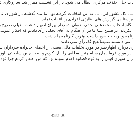
أت حل اختلاف مركزی ابطال می شود. در این نشست مقرر شد سازوكاری تعی
 ستاندن گزارش های نظارتی افرادی را انتخاب نماید.
هنگام انتخاب محمدعلی نجفی بعنوان شهردار تهران اظهار داشت: خیلی صریح و
دند. بر همین مبنا ما در آن هنگام به آقای نجفی رأی دادیم كه افكار عمومی 
رنامه و بودجه حضور داشت بهترین كارنامه را داشت.
 دانستند طبیعتاً هیچ گاه رأی نمی دادند.
وی درباره اظهارنظر در مورد تخلفات مالی بعضی از اعضای خانواده سرداران س
مورد فرماندهان سپاه چنین مطلبی را بیان كردم و نه به چنین شایعاتی باور 
 شهرداری در اواخر سال ۱۳۹۶، ۱۲ مورد تخلف مدیران شهری قبلی را به قوه قضائیه اعلام نموده بود كه
4583