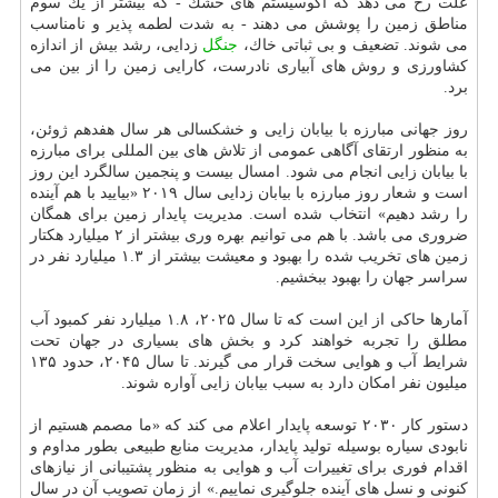
علت رخ می دهد كه اكوسیستم های خشك - كه بیشتر از یك سوم
مناطق زمین را پوشش می دهند - به شدت لطمه پذیر و نامناسب
می شوند. تضعیف و بی ثباتی خاك،
جنگل
زدایی، رشد بیش از اندازه
كشاورزی و روش های آبیاری نادرست، كارایی زمین را از بین می
برد.
روز جهانی مبارزه با بیابان زایی و خشكسالی هر سال هفدهم ژوئن،
به منظور ارتقای آگاهی عمومی از تلاش های بین المللی برای مبارزه
با بیابان زایی انجام می شود. امسال بیست و پنجمین سالگرد این روز
است و شعار روز مبارزه با بیابان زدایی سال ۲۰۱۹ «بیایید با هم آینده
را رشد دهیم» انتخاب شده است. مدیریت پایدار زمین برای همگان
ضروری می باشد. با هم می توانیم بهره وری بیشتر از ۲ میلیارد هكتار
زمین های تخریب شده را بهبود و معیشت بیشتر از ۱.۳ میلیارد نفر در
سراسر جهان را بهبود ببخشیم.
آمارها حاكی از این است كه تا سال ۲۰۲۵، ۱.۸ میلیارد نفر كمبود آب
مطلق را تجربه خواهند كرد و بخش های بسیاری در جهان تحت
شرایط آب و هوایی سخت قرار می گیرند. تا سال ۲۰۴۵، حدود ۱۳۵
میلیون نفر امكان دارد به سبب بیابان زایی آواره شوند.
دستور كار ۲۰۳۰ توسعه پایدار اعلام می كند كه «ما مصمم هستیم از
نابودی سیاره بوسیله تولید پایدار، مدیریت منابع طبیعی بطور مداوم و
اقدام فوری برای تغییرات آب و هوایی به منظور پشتیبانی از نیازهای
كنونی و نسل های آینده جلوگیری نماییم.» از زمان تصویب آن در سال