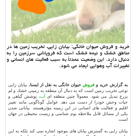
خرید و فروش حیوان خانگی: بیابان زایی، تخریب زمین ها در
مناطق خشك و نیمه خشك است كه فروپاشی سرزمین را به
دنبال دارد. این وضعیت عمدتاً به سبب فعالیت های انسانی و
تغییرات آب وهوایی ایجاد می شود.
به گزارش خرید و
فروش
حیوان خانگی به نقل از ایسنا،
بیابان زایی
نوعی تخریب زمین است كه به دنبال آن منطقه به زمینی خشك و لم
یزرع تبدیل می شود. معمولاً چنین منطقه ای
آب
، پوشش گیاهی و
حیات وحش خودرا از دست می دهد. عوامل گوناگونی مانند تغییر
اقلیم و فعالیت های انسانی در این زمینه مؤثرهستند. بیابانی شدن
یكی از مسائل قابل ملاحظه بوم شناسی و زیست محیطی در جهان
است.
بیابان زایی به گسترش بیابان های موجود اشاره نمی كند بلكه به این