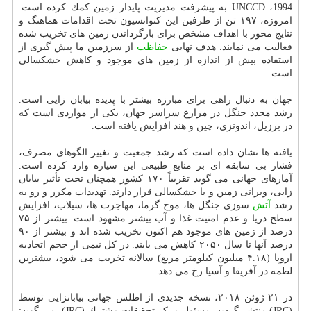
1994، UNCCD به پیشرفت مدیریت پایدار زمین كمك كرده است.
امروزه، ۱۹۷ تن از طرفین این كنوانسیون تحت اقدامات هماهنگ و
نتایج محور با اهداف مشخص برای بازگرداندن زمین های تخریب شده
فعالیت می نمایند. هدف نهایی
حفاظت
از سرزمین ما پیش گیری از
استفاده بیش از اندازه از زمین های موجود و كاهش خشكسالی
است.
جهان به دنبال راهی برای مبارزه بیشتر با پدیده بیابان زایی است.
رشد مجدد جنگل در مزارع سراسر جهان، یكی از مواردی است كه
در برزیل، اندونزی، چین و هند افزایش یافته است.
یافته ها نشان داده است كه رشد جمعیت و تغییر الگوهای مصرف،
فشار بی سابقه ای بر منابع طبیعی این سیاره وارد كرده است.
آمارهای جهانی می گوید تقریباً ۱۷۰ كشور همچنان تحت تأثیر بیابان
زایی، ویرانی زمین و یا خشكسالی قرار دارند. تهدیدات مكرر و رو به
رشد
آتش
سوزی جنگل ها، موج گرما، مهاجرت ها، سیلاب، افزایش
سطح دریا و عدم امنیت غذا و آب بیشتر مشهود است. بیشتر از ۷۵
درصد از زمین های موجود هم اكنون تخریب شده اند و بیشتر از ۹۰
درصد آنها تا سال ۲۰۵۰ كاهش می یابند. در كل نیمی از حجم اتحادیه
اروپا (۴.۱۸ میلیون كیلومتر مربع) سالانه تخریب می شود، بیشترین
لطمه در آفریقا و آسیا رخ می دهد.
در ۲۱ ژوئن ۲۰۱۸، نسخه جدیدی از اطلس جهانی بیابانزایی توسط
(JRC) منتشر گردید. مسئول مركز تحقیقات مشترك (JRC)، می گوید: