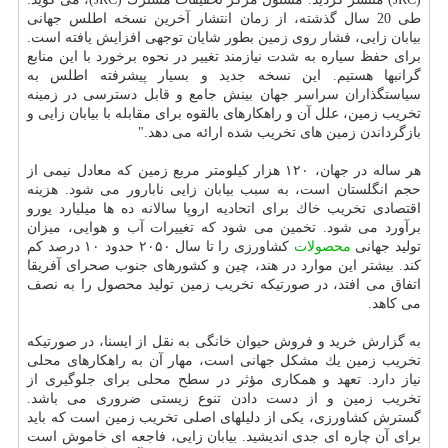
طی 20 سال گذشته، از زمان انتشار آخرین نسخه اطلس جهانی
بیابان زایی، فشار روی زمین بطور شایان توجهی افزایش یافته است.
برای حفظ سیاره به شدت نیازمند تغییر در نحوه برخورد با این منابع
گرانبها هستیم. این نسخه جدید و بسیار پیشرفته اطلس به
سیاستگذاران سراسر جهان بینش جامع و قابل دسترسی در زمینه
تخریب زمین، علل آن و راهكارهای بالقوه برای مقابله با بیابان زایی و
بازگرداندن زمین های تخریب شده ارائه می دهد."
هر ساله در جهان، ۱۲۰ هزار كیلومتر مربع زمین كه معادل نیمی از
حجم انگلستان است، به سبب بیابان زایی نابارور می شود. هزینه
اقتصادی تخریب خاك برای اتحادیه اروپا سالانه ده ها میلیارد یورو
برآورد می شود. تخمین می شود كه تغییرات آب و هوایی، میزان
تولید جهانی
محصولات
كشاورزی را تا سال ۲۰۵۰ حدود ۱۰ درصد كم
كند. بیشتر این موارد در هند، چین و كشورهای جنوب صحرای آفریقا
اتفاق می افتد، در صورتیكه تخریب زمین تولید محصول را به نصف
می كاهد.
به گزارش خرید و فروش حیوان خانگی به نقل از ایسنا، در صورتیكه
تخریب زمین یك مشكل جهانی است، مهار آن به راهكارهای محلی
نیاز دارد. تعهد و همكاری مؤثر در سطح محلی برای جلوگیری از
تخریب زمین و از دست دادن تنوع زیستی ضروری می باشد.
گسترش كشاورزی، یكی از دلیلهای اصلی تخریب زمین است كه باید
برای آن چاره ای جدی اندیشید. بیابان زایی، فاجعه ای خاموش است