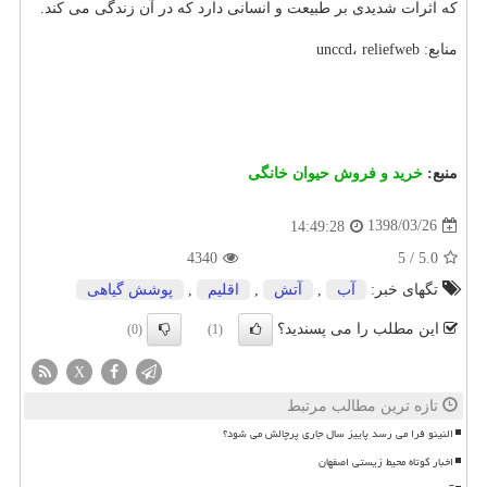
كه اثرات شدیدی بر طبیعت و انسانی دارد كه در آن زندگی می كند.
منابع: unccd، reliefweb
منبع:
خرید و فروش حیوان خانگی
1398/03/26
14:49:28
4340
5
/
5.0
تگهای خبر:
آب
,
آتش
,
اقلیم
,
پوشش گیاهی
این مطلب را می پسندید؟
(0)
(1)
X
تازه ترین مطالب مرتبط
النینو فرا می رسد پاییز سال جاری پرچالش می شود؟
اخبار کوتاه محیط زیستی اصفهان