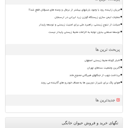
جریان زاینده رود با وجود بارشهای بیشتر از نرمال و وعده های مسؤلان قطع شد!!
عملیات ایمن سازی زیستگاه گوزن زرد ایرانی در ارسنجان
صیانت از تنوع زیستی، راهبرد ملی برای امنیت زیستی و توسعه پایدار
توسعه صنعتی بدون توجه به الزامات محیط زیستی پایدار نیست
پربحث ترین ها
اخبار کوتاه محیط زیستی اصفهان
آخرین وضعیت سدهای تهران
برداشت چوب از جنگلهای هیرکانی ممنوع ماند
هوای پاک برای شیراز دوربین ها به مصاف خودرو های آلاینده می روند
جدیدترین ها
تگهای خرید و فروش حیوان خانگی