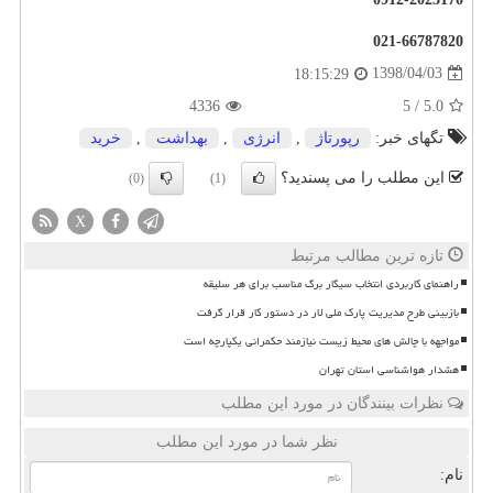
021-66787820
1398/04/03
18:15:29
4336
5
/
5.0
تگهای خبر:
رپورتاژ
,
انرژی
,
بهداشت
,
خرید
این مطلب را می پسندید؟
(0)
(1)
X
تازه ترین مطالب مرتبط
راهنمای کاربردی انتخاب سیگار برگ مناسب برای هر سلیقه
بازبینی طرح مدیریت پارک ملی لار در دستور کار قرار گرفت
مواجهه با چالش های محیط زیست نیازمند حکمرانی یکپارچه است
هشدار هواشناسی استان تهران
نظرات بینندگان در مورد این مطلب
نظر شما در مورد این مطلب
نام: