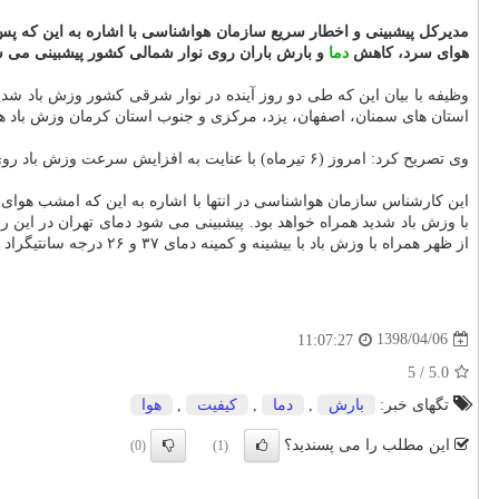
مدیركل پیشبینی و اخطار سریع سازمان هواشناسی
هوای سرد، كاهش
دما
و بارش باران روی نوار شمالی كشور پیشبینی می ش
وظیفه با بیان این كه طی دو روز آینده در نوار شرقی كشور وزش باد ش
استان های سمنان، اصفهان، یزد، مركزی و جنوب استان كرمان وزش باد هم
وی تصریح كرد: امروز (۶ تیرماه) با عنایت به افزایش سرعت وزش باد روی كشور عراق و جنوب غرب كشور، وقوع گرد و خاك در جنوب غرب دور از انتظار نیست.
از ظهر همراه با وزش باد با بیشینه و كمینه دمای ۳۷ و ۲۶ درجه سانتیگراد پیشبینی می شود.
1398/04/06
11:07:27
5
/
5.0
تگهای خبر:
بارش
,
دما
,
كیفیت
,
هوا
این مطلب را می پسندید؟
(0)
(1)