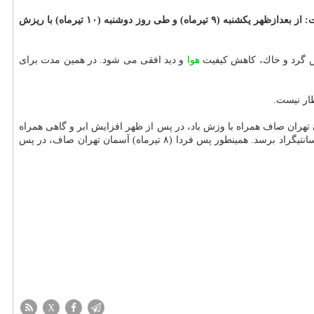
با اشاره به این كه پس فردا (۸ تیرماه) در غالب نقاط كشور جوی پایدار حاكم خواهد بود، اظهار داشت: از بعدازظهر یكشنبه (۹ تیرماه) و طی روز دوشنبه (۱۰ تیرماه) با ریزش
زش گرد و خاك، كاهش كیفیت
هوا
و دید افقی می شود. در همین مدت برای
ها با اشاره به این كه امشب هوای تهران صاف همراه با وزش باد خواهد بود، اظهار داشت: فردا (۷ تیرماه) آسمان تهران صاف همراه با وزش باد، در پس از ظهر افزایش ابر و گاهی همراه
با وزش باد شدید همراه خواهد بود. پیشبینی می شود دمای تهران در این روز در گرمترین زمان به ۳۷ درجه سانتیگراد و در خنك ترین زمان به ۲۵ درجه سانتیگراد برسد. همینطور پس فردا (۸ تیرماه) آسمان تهران صاف، در پس
X