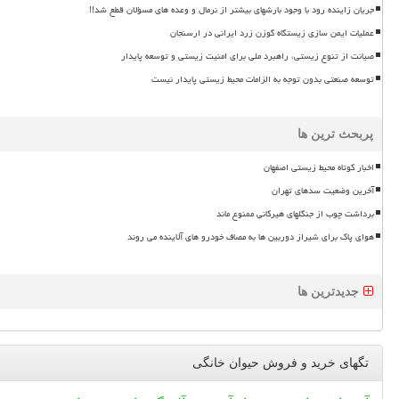
جریان زاینده رود با وجود بارشهای بیشتر از نرمال و وعده های مسؤلان قطع شد!!
عملیات ایمن سازی زیستگاه گوزن زرد ایرانی در ارسنجان
صیانت از تنوع زیستی، راهبرد ملی برای امنیت زیستی و توسعه پایدار
توسعه صنعتی بدون توجه به الزامات محیط زیستی پایدار نیست
پربحث ترین ها
اخبار کوتاه محیط زیستی اصفهان
آخرین وضعیت سدهای تهران
برداشت چوب از جنگلهای هیرکانی ممنوع ماند
هوای پاک برای شیراز دوربین ها به مصاف خودرو های آلاینده می روند
جدیدترین ها
تگهای خرید و فروش حیوان خانگی