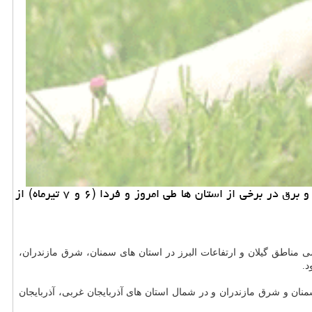
به گزارش خرید و فروش حیوان خانگی مدیركل پیشبینی و هشدارسریع سازمان هواشناسی با اشاره به بارش پراكنده همراه با رعد و برق در برخی از استان ها طی امروز و فردا (۶ و ۷ تیرماه) از
رین مدلهای هواشناسی در ساعات بعدازظهر و اوایل شب پنجشنبه (۶ تیرماه) در بعضی مناطق گیلان و ارتفاعات البرز در استان های سمنان، شرق مازندران،
د.
ستان های سمنان و شرق مازندران و در شمال استان های آذربایجان غربی، آذربایجان