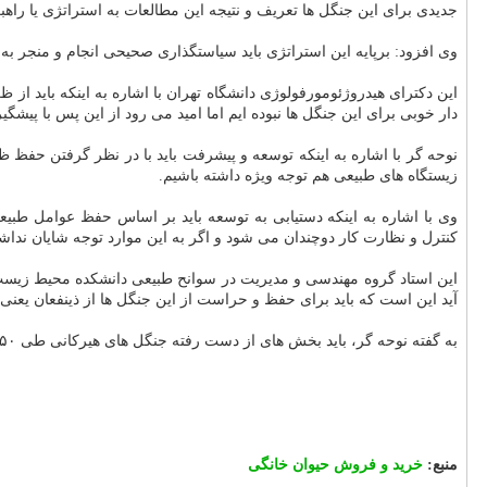
جدیدی برای این جنگل ها تعریف و نتیجه این مطالعات به استراتژی یا راهبر
وی افزود: برپایه این استراتژی باید سیاستگذاری صحیحی انجام و منجر به
دار خوبی برای این جنگل ها نبوده ایم اما امید می رود از این پس با پیشگ
نوحه گر با اشاره به اینكه توسعه و پیشرفت باید با در نظر گرفتن حف
زیستگاه های طبیعی هم توجه ویژه داشته باشیم.
وی با اشاره به اینكه دستیابی به توسعه باید بر اساس حفظ عوامل طبیع
كنترل و نظارت كار دوچندان می شود و اگر به این موارد توجه شایان ندا
این استاد گروه مهندسی و مدیریت در سوانح طبیعی دانشكده محیط زیست دا
آید این است كه باید برای حفظ و حراست از این جنگل ها از ذینفعان یعنی 
به گفته نوحه گر، باید بخش های از دست رفته جنگل های هیركانی طی ۵۰ سال قبل باردیگر احیا و برای حفظ بخش های موجود هم بیشتر از پیش اهتمام ورزیده شود.
منبع:
خرید و فروش حیوان خانگی