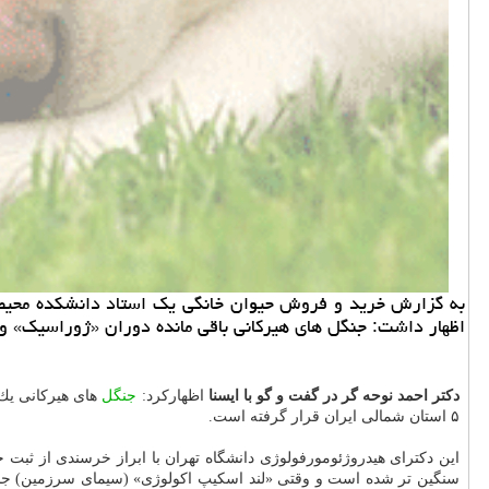
به گزارش خرید و فروش حیوان خانگی یك استاد دانشكده محیط ز
اظهار داشت: جنگل های هیركانی باقی مانده دوران «ژوراسیك» و به شكلی میراث
دكتر احمد نوحه گر در گفت و گو با ایسنا
اظهاركرد:
جنگل
های هیركانی یك 
۵ استان شمالی ایران قرار گرفته است.
این دكترای هیدروژئومورفولوژی دانشگاه تهران با ابراز خرسندی از ثب
سنگین تر شده است و وقتی «لند اسكیپ اكولوژی» (سیمای سرزمین) جنگل ها