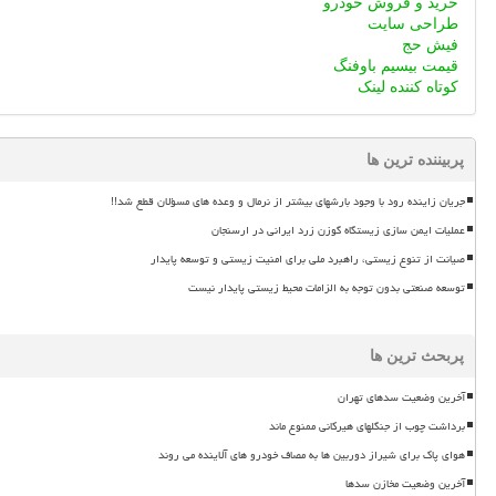
خرید و فروش خودرو
طراحی سایت
فیش حج
قیمت بیسیم باوفنگ
کوتاه کننده لینک
پربیننده ترین ها
جریان زاینده رود با وجود بارشهای بیشتر از نرمال و وعده های مسؤلان قطع شد!!
عملیات ایمن سازی زیستگاه گوزن زرد ایرانی در ارسنجان
صیانت از تنوع زیستی، راهبرد ملی برای امنیت زیستی و توسعه پایدار
توسعه صنعتی بدون توجه به الزامات محیط زیستی پایدار نیست
پربحث ترین ها
آخرین وضعیت سدهای تهران
برداشت چوب از جنگلهای هیرکانی ممنوع ماند
هوای پاک برای شیراز دوربین ها به مصاف خودرو های آلاینده می روند
آخرین وضعیت مخازن سدها