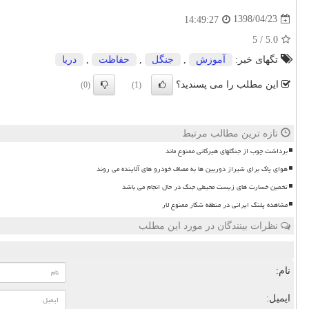
1398/04/23
14:49:27
5
/
5.0
تگهای خبر:
آموزش
,
جنگل
,
حفاظت
,
دریا
این مطلب را می پسندید؟
(0)
(1)
تازه ترین مطالب مرتبط
برداشت چوب از جنگلهای هیرکانی ممنوع ماند
هوای پاک برای شیراز دوربین ها به مصاف خودرو های آلاینده می روند
تخمین خسارت های زیست محیطی جنگ در حال انجام می باشد
مشاهده پلنگ ایرانی در منطقه شکار ممنوع لار
نظرات بینندگان در مورد این مطلب
نام:
ایمیل: