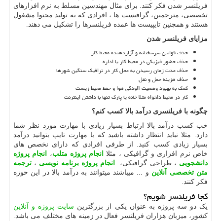
فریلنسر شدن فکر کنند. برای مثال مهندسین مسلط به نرم افزارهای
تخصصی، مترجمین، گرافیست ها ، افرادی که به تولید محتوا مشغول
هستند و همچنین تایپیست ها عمده فریلنسرها را تشکیل می دهند.
مزایای فریلنسر شدن
حذف قوانین سرسختانه و آزاردهنده محیط کار
حذف حضور فیزیکی در محیط کار یا اداره
حذف مدت زمان رسیدن به محل کار در ترافیک سنگین شهرها
حذف هزینه حمل و نقل
کمک به بهبود وضعیت آلودگی هوا و حفظ محیط زیست
کار در محیط دلخواه مثلا خانه یا پارک تنها با داشتن اینترنت
چگونه با فریلنسری درآمد بالا کسب کنم؟
خب کسب درآمد بالا ارتباط بسیار زیادی با مهارت مورد نظر شما
دارد. مثلا نباید انتظار داشته باشید که با مهارت تایپ بتوانید درآمد
بسیار زیادی کسب کنید. از طرفی افرادی که دارای نخصص های
خاص نرم افزاری و گرافیکی ، مثلا
انجام پروژه متلب
،
انجام پروژه
دانشجویی
، طراحی گرافیکی،
انجام پروژه برنامه نویسی
،
ترجمه
متن تخصصی آنلاین
و ... میباشند میتوانند به درآمد بالا در این حوزه
فکر کنند
.
کجا فریلنسر شویم؟
یک دو سه پروژه به عنوان یکی از بزرگترین
سایت پروژه و آنلاین
کشور، میزبان هزاران فریلنسر فعال در زمینه های مختلف می باشد.