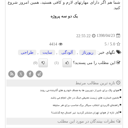
شما هم اگر دارای مهارتهای لازم و کافی هستید، همین امروز شروع
کنید.
یک دو سه پروژه
1398/04/23
22:55:22
4414
5
/
5.0
تگهای خبر:
رپورتاژ
,
آلودگی
,
سایت
,
طراحی
این مطلب را می پسندید؟
(0)
(1)
X
تازه ترین مطالب مرتبط
هوای پاک برای شیراز دوربین ها به مصاف خودرو های آلاینده می روند
تخمین خسارت های زیست محیطی جنگ در حال انجام می باشد
راهنمای کاربردی انتخاب سیگار برگ مناسب برای هر سلیقه
آمار تازه از هوای تهران منتشر گردید تیر امسال چه گذشت؟
نظرات بینندگان در مورد این مطلب