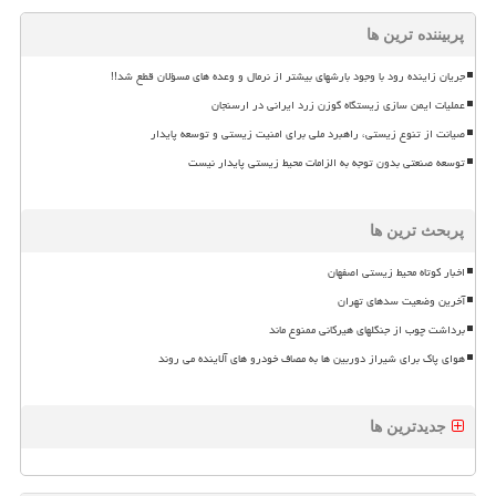
پربیننده ترین ها
جریان زاینده رود با وجود بارشهای بیشتر از نرمال و وعده های مسؤلان قطع شد!!
عملیات ایمن سازی زیستگاه گوزن زرد ایرانی در ارسنجان
صیانت از تنوع زیستی، راهبرد ملی برای امنیت زیستی و توسعه پایدار
توسعه صنعتی بدون توجه به الزامات محیط زیستی پایدار نیست
پربحث ترین ها
اخبار کوتاه محیط زیستی اصفهان
آخرین وضعیت سدهای تهران
برداشت چوب از جنگلهای هیرکانی ممنوع ماند
هوای پاک برای شیراز دوربین ها به مصاف خودرو های آلاینده می روند
جدیدترین ها