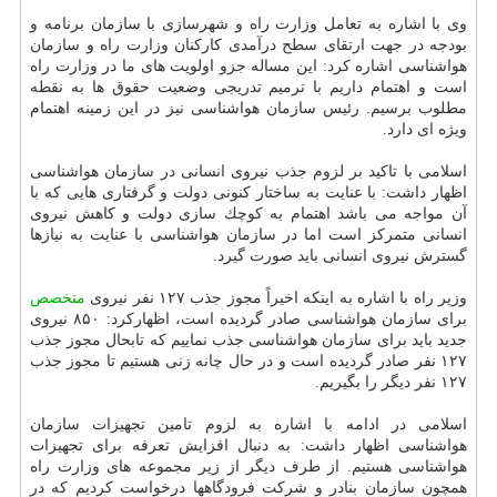
وی با اشاره به تعامل وزارت راه و شهرسازی با سازمان برنامه و
بودجه در جهت ارتقای سطح درآمدی كاركنان وزارت راه و سازمان
هواشناسی اشاره كرد: این مساله جزو اولویت های ما در وزارت راه
است و اهتمام داریم با ترمیم تدریجی وضعیت حقوق ها به نقطه
مطلوب برسیم. رئیس سازمان هواشناسی نیز در این زمینه اهتمام
ویژه ای دارد.
اسلامی با تاكید بر لزوم جذب نیروی انسانی در سازمان هواشناسی
اظهار داشت: با عنایت به ساختار كنونی دولت و گرفتاری هایی كه با
آن مواجه می باشد اهتمام به كوچك سازی دولت و كاهش نیروی
انسانی متمركز است اما در سازمان هواشناسی با عنایت به نیازها
گسترش نیروی انسانی باید صورت گیرد.
وزیر راه با اشاره به اینكه اخیراً مجوز جذب ۱۲۷ نفر نیروی
متخصص
برای سازمان هواشناسی صادر گردیده است، اظهاركرد: ۸۵۰ نیروی
جدید باید برای سازمان هواشناسی جذب نماییم كه تابحال مجوز جذب
۱۲۷ نفر صادر گردیده است و در حال چانه زنی هستیم تا مجوز جذب
۱۲۷ نفر دیگر را بگیریم.
اسلامی در ادامه با اشاره به لزوم تامین تجهیزات سازمان
هواشناسی اظهار داشت: به دنبال افزایش تعرفه برای تجهیزات
هواشناسی هستیم. از طرف دیگر از زیر مجموعه های وزارت راه
همچون سازمان بنادر و شركت فرودگاهها درخواست كردیم كه در