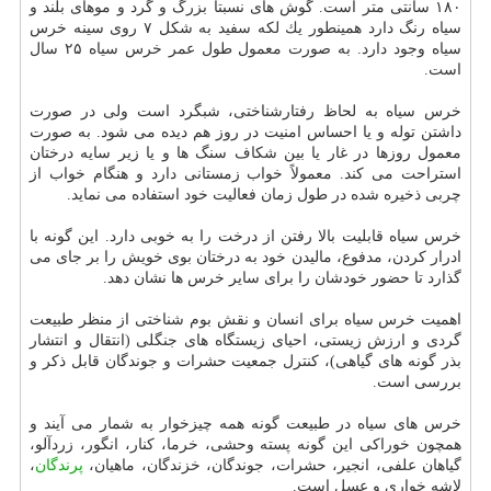
۱۸۰ سانتی متر است. گوش های نسبتاً بزرگ و گرد و موهای بلند و
سیاه رنگ دارد همینطور یك لكه سفید به شكل ۷ روی سینه خرس
سیاه وجود دارد. به صورت معمول طول عمر خرس سیاه ۲۵ سال
است.
خرس سیاه به لحاظ رفتارشناختی، شبگرد است ولی در صورت
داشتن توله و یا احساس امنیت در روز هم دیده می شود. به صورت
معمول روزها در غار یا بین شكاف سنگ ها و یا زیر سایه درختان
استراحت می كند. معمولاً خواب زمستانی دارد و هنگام خواب از
چربی ذخیره شده در طول زمان فعالیت خود استفاده می نماید.
خرس سیاه قابلیت بالا رفتن از درخت را به خوبی دارد. این گونه با
ادرار كردن، مدفوع، مالیدن خود به درختان بوی خویش را بر جای می
گذارد تا حضور خودشان را برای سایر خرس ها نشان دهد.
اهمیت خرس سیاه برای انسان و نقش بوم شناختی از منظر طبیعت
گردی و ارزش زیستی، احیای زیستگاه های جنگلی (انتقال و انتشار
بذر گونه های گیاهی)، كنترل جمعیت حشرات و جوندگان قابل ذكر و
بررسی است.
خرس های سیاه در طبیعت گونه همه چیزخوار به شمار می آیند و
همچون خوراكی این گونه پسته وحشی، خرما، كنار، انگور، زردآلو،
گیاهان علفی، انجیر، حشرات، جوندگان، خزندگان، ماهیان،
پرندگان
،
لاشه خواری و عسل است.