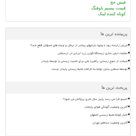
فیش حج
قیمت بیسیم باوفنگ
کوتاه کننده لینک
پربیننده ترین ها
جریان زاینده رود با وجود بارشهای بیشتر از نرمال و وعده های مسؤلان قطع شد!!
عملیات ایمن سازی زیستگاه گوزن زرد ایرانی در ارسنجان
صیانت از تنوع زیستی، راهبرد ملی برای امنیت زیستی و توسعه پایدار
توسعه صنعتی بدون توجه به الزامات محیط زیستی پایدار نیست
پربحث ترین ها
النینو فرا می رسد پاییز سال جاری پرچالش می شود؟
آخرین وضعیت آلودگی هوای پایتخت
اخبار کوتاه محیط زیستی اصفهان
آخرین وضعیت سدهای تهران