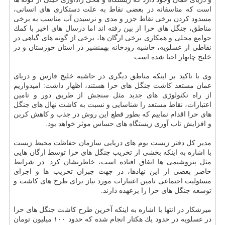
است كه متاسفانه در بعضی نقاط به علت دستكاری های انسانی،
مسدود كردن برخی نقاط جزر و مدی و نرسیدن آب مناسب به برخی
مناطق، جنگل های حرا از بین رفته اند اما درسال های اخیر با كمك
جوامع محلی و همكاری برخی ارگان ها، برخی از گونه های گیاهی در
نقاطی از عسلویه، حاشیه رودخانه بهمنشیر در استان خوزستان و در
خلیج چابهار احیا شده است.
وی با تاكید بر اینكه مناطق دیگری در حاشیه خلیج فارس و دریای
عمان مستعد كاشت جنگل های حرا هستند، اظهار داشت: امیدواریم
از راه تكنولوژی های جدید مثل سنجش از طریق دور و تامین
اعتبارات، نقاط مستعد را شناسایی و نسبت به كاشت نهال های جنگل
های حرا اقدام نماییم كه بطور قطع این روش در جذب و كاهش كربن
و افزایش تاب آوری زیستگاه های حساس موثر خواهد بود.
مدیر كل دفتر زیست بوم های دریایی سازمان حفاظت محیط زیست
با اشاره به اینكه بخشی از تخریب جنگل های حرا توسط ارگان هایی
مثل پتروشیمی ها اتفاق افتاده است، خاطرنشان كرد: در شرایط
حاضر بعضی از این نهادها، در جهت جبران تخریب ها و اجرای
مسئولیت اجتماعی تامین اعتبارات مورد نیاز برای طرح های كاشت و
توسعه جنگل های حرا را برعهده دارند.
میرشكار در انتها با اشاره به اینكه آخرین طرح كاشت جنگل های حرا
در عسلویه در حدود یك هكتار انجام شده كه حدود ۱۰۰ میلیون تومان