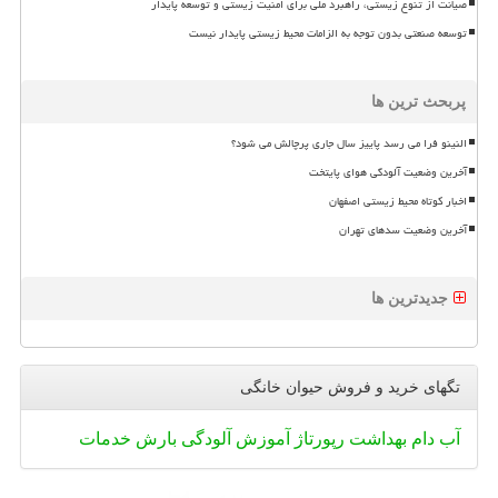
صیانت از تنوع زیستی، راهبرد ملی برای امنیت زیستی و توسعه پایدار
توسعه صنعتی بدون توجه به الزامات محیط زیستی پایدار نیست
پربحث ترین ها
النینو فرا می رسد پاییز سال جاری پرچالش می شود؟
آخرین وضعیت آلودگی هوای پایتخت
اخبار کوتاه محیط زیستی اصفهان
آخرین وضعیت سدهای تهران
جدیدترین ها
تگهای خرید و فروش حیوان خانگی
آب
دام
بهداشت
رپورتاژ
آموزش
آلودگی
بارش
خدمات