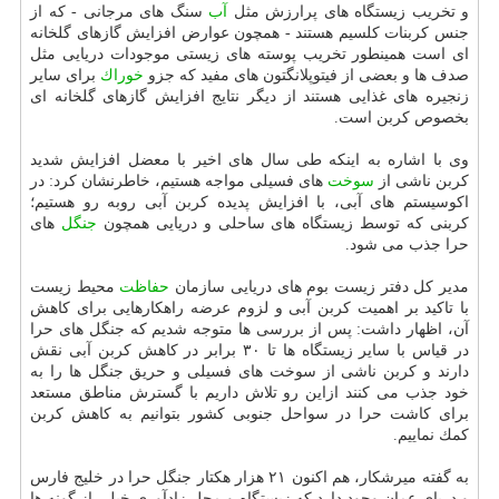
و تخریب زیستگاه های پرارزش مثل
آب
سنگ های مرجانی - كه از
جنس كربنات كلسیم هستند - همچون عوارض افزایش گازهای گلخانه
ای است همینطور تخریب پوسته های زیستی موجودات دریایی مثل
صدف ها و بعضی از فیتوپلانگتون های مفید كه جزو
خوراك
برای سایر
زنجیره های غذایی هستند از دیگر نتایج افزایش گازهای گلخانه ای
بخصوص كربن است.
وی با اشاره به اینكه طی سال های اخیر با معضل افزایش شدید
كربن ناشی از
سوخت
های فسیلی مواجه هستیم، خاطرنشان كرد: در
اكوسیستم های آبی، با افزایش پدیده كربن آبی روبه رو هستیم؛
كربنی كه توسط زیستگاه های ساحلی و دریایی همچون
جنگل
های
حرا جذب می شود.
مدیر كل دفتر زیست بوم های دریایی سازمان
حفاظت
محیط زیست
با تاكید بر اهمیت كربن آبی و لزوم عرضه راهكارهایی برای كاهش
آن، اظهار داشت: پس از بررسی ها متوجه شدیم كه جنگل های حرا
در قیاس با سایر زیستگاه ها تا ۳۰ برابر در كاهش كربن آبی نقش
دارند و كربن ناشی از سوخت های فسیلی و حریق جنگل ها را به
خود جذب می كنند ازاین رو تلاش داریم با گسترش مناطق مستعد
برای كاشت حرا در سواحل جنوبی كشور بتوانیم به كاهش كربن
كمك نماییم.
به گفته میرشكار، هم اكنون ۲۱ هزار هكتار جنگل حرا در خلیج فارس
و دریای عمان وجود دارد كه زیستگاه و محل زادآوری خیلی از گونه ها