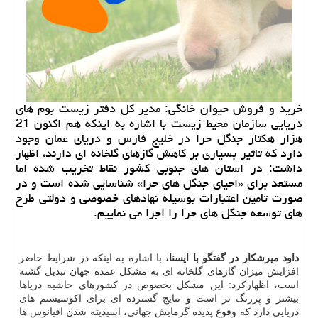
خرید و فروش حیوان خانگی: مدیر كل دفتر زیست بوم های
دریایی سازمان محیط زیست با اشاره به اینكه هم اكنون 21
هزار هكتار جنگل حرا در خلیج فارس و دریای عمان وجود
دارد كه تاثیر بسیاری بر كاهش گازهای گلخانه ای دارند، اظهار
داشت: در استان های جنوبی كشور نقاط تخریب شده اما
مستعد برای «احیای جنگل های حرا» شناسایی شده است و در
صورت تامین اعتبارات بوسیله نهادهای خصوصی و دولتی طرح
های توسعه جنگل های حرا را اجرا می نماییم.
داود میرشكار در گفتگو با ایسنا،
با اشاره به اینكه در شرایط حاضر
افزایش میزان گازهای گلخانه ای به مشكل عمده جهان تبدیل گشته
است، اظهاركرد: این مشكل بخصوص در كشورهای حاشیه دریاها
بیشتر و پررنگ تر است و نتایج گسترده ای برای اكوسیستم های
دریایی دارد كه وقوع پدیده گرمایش جهانی، اسیدیته شدن اقیانوس ها