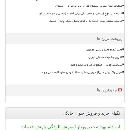
عملیات ایمن سازی زیستگاه گوزن زرد ایرانی در ارسنجان
صیانت از تنوع زیستی، راهبرد ملی برای امنیت زیستی و توسعه پایدار
توسعه صنعتی بدون توجه به الزامات محیط زیستی پایدار نیست
پربحث ترین ها
اخبار کوتاه محیط زیستی اصفهان
آخرین وضعیت سدهای تهران
برداشت چوب از جنگلهای هیرکانی ممنوع ماند
هوای پاک برای شیراز دوربین ها به مصاف خودرو های آلاینده می روند
جدیدترین ها
تگهای خرید و فروش حیوان خانگی
آب
دام
بهداشت
رپورتاژ
آموزش
آلودگی
بارش
خدمات