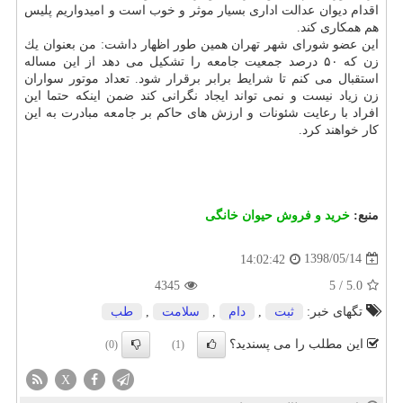
اقدام دیوان عدالت اداری بسیار موثر و خوب است و امیدواریم پلیس
هم همكاری كند.
این عضو شورای شهر تهران همین طور اظهار داشت: من بعنوان یك
زن كه ۵۰ درصد جمعیت جامعه را تشكیل می دهد از این مساله
استقبال می كنم تا شرایط برابر برقرار شود. تعداد موتور سواران
زن زیاد نیست و نمی تواند ایجاد نگرانی كند ضمن اینكه حتما این
افراد با رعایت شئونات و ارزش های حاكم بر جامعه مبادرت به این
كار خواهند كرد.
منبع:
خرید و فروش حیوان خانگی
1398/05/14
14:02:42
4345
5
/
5.0
تگهای خبر:
ثبت
,
دام
,
سلامت
,
طب
این مطلب را می پسندید؟
(0)
(1)
X