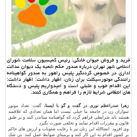
خرید و فروش حیوان خانگی: رئیس كمیسیون سلامت شورای
اسلامی شهر تهران درباره صدور حكم شعبه یك دیوان عدالت
اداری در خصوص گردنگیر پلیس راهور به صدور گواهینامه
رانندگی موتورسیكلت برای زنان، اظهار داشت: اظهار داشت:
این اقدام خوب و مثبتی است و امیدواریم پلیس و دستگاه
های انتظامی شرایط لازم را فراهم و همكاری كنند.
زهرا صدراعظم نوری در گفت و گو با ایسنا،
گفت: تعداد موتور
سواران زن در جامعه ما خیلی نیست اما همان تعدادی كه علاقمند
هستند باید شرایطی فراهم گردد كه گواهینامه ستاندن كنند و بر طبق
قانون و مقررات اقدام نمایند و تخلفی صورت نگیرد.
وی افزود: انشاالله این زنان نیز با رعایت شئونات و ارزش های حاكم
بر كشور اقدام به این كار كنند و برمبنای ضوابط عمل كنند. بی شك