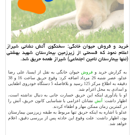
خرید و فروش حیوان خانگی: سخنگوی آتش نشانی شیراز
اعلام نمود كه قسمتی از زیرزمین بیمارستان شهید بهشتی
(تنها بیمارستان تامین اجتماعی) شیراز طعمه حریق شد.
به گزارش خرید و
فروش
حیوان خانگی به نقل از ایسنا، علی رضا
عدلو، عصر شنبه 26 مرداد اضافه كرد: وقوع حریق ساعت 16 و 38
دقیقه به اطلاع مركز 125 رسید و بلافاصله 5 دستگاه خودروی اطفایی
و امدادی به محل اعزام شد.
او با یادآوری اینكه این حریق خسارت جانی به دنبال نداشته است،
اظهار داشت:
آتش
نشانان اعزامی با شناسایی كانون حریق، آتش را
در كمترین زمان ممكن مهار و اطفاء كردند.
عدلو با اشاره به اینكه حریق تنها مربوط به طبقه زیرزمین بیمارستان
بود، اظهار داشت: علت وقوع این حادثه پس از بررسی دقیق، اعلام
خواهد شد.