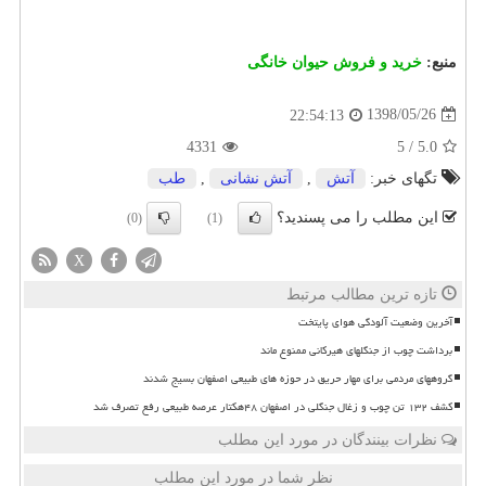
منبع:
خرید و فروش حیوان خانگی
1398/05/26
22:54:13
4331
5
/
5.0
تگهای خبر:
آتش
,
آتش نشانی
,
طب
این مطلب را می پسندید؟
(0)
(1)
X
تازه ترین مطالب مرتبط
آخرین وضعیت آلودگی هوای پایتخت
برداشت چوب از جنگلهای هیرکانی ممنوع ماند
گروههای مردمی برای مهار حریق در حوزه های طبیعی اصفهان بسیج شدند
کشف ۱۳۲ تن چوب و زغال جنگلی در اصفهان ۴۸هکتار عرصه طبیعی رفع تصرف شد
نظرات بینندگان در مورد این مطلب
نظر شما در مورد این مطلب