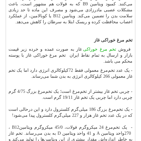
می‌کنند. کمبود ویتامین
B9
که به فولات هم مشهور است، باعث
مشکلات عصبی مادرزادی می‌شود و مصرف این ماده تا حد زیادی
سلامت بدن را تضمین می‌کند. ویتامین
B12
یا کوبالامین، از عملکرد
اعصاب محافظت کرده و ریسک ابتلا به سرطان را کاهش می‌دهد.
تخم مرغ خوراکی غاز
فروش
تخم مرغ خوراکی
غاز به صورت عمده و خرده زیر قیمت
بازار و ارسال به تمام نقاط ایران تخم مرغ خوراکی غاز با پوسته
محکم می باشد.
- یک عدد تخم‌مرغ معمولی فقط 72کیلوکالری انرژی دارد اما یک تخم
غاز معمولی 266 کیلوکالری انرژی به بدن شما می‌رساند.
- چربی تخم غاز بیشتر از تخم‌مرغ است؛ یک تخم‌مرغ بزرگ 4/75 گرم
چربی دارد اما چربی یک تخم غاز 19/11 گرم است.
- یک تخم‌مرغ بزرگ 186 میلی‌گرم کلسترول دارد و این درحالی است
که در یک عدد تخم غاز هزار و 227 میلی‌گرم کلسترول پیدا می‌شود
!
- یک تخم‌مرغ 24 میکروگرم فولات، 45/0 میکروگرم ویتامین
B12
،
270
واحد ویتامین
A
و 41 واحد ویتامین
D
به بدن می‌رساند. تخم غاز
به خاطر اندازه‌اش مقدار بیشتری از این ویتامین‌ها را تولید می‌کند و