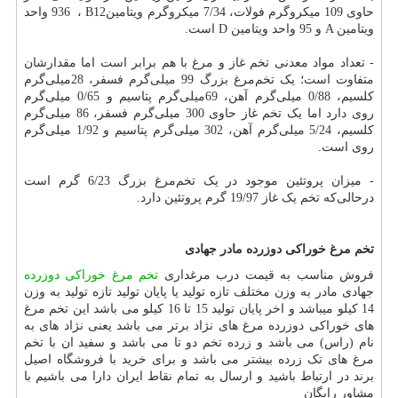
حاوی 109 میکروگرم فولات، 7/34 میکروگرم ویتامین
B12
،
936
واحد
ویتامین
A
و 95 واحد ویتامین
D
است
.
- تعداد مواد معدنی تخم غاز و مرغ با هم برابر است اما مقدارشان
متفاوت است؛ یک تخم‌مرغ بزرگ 99 میلی‌گرم فسفر، 28میلی‌گرم
کلسیم، 0/88 میلی‌گرم آهن، 69میلی‌گرم پتاسیم و 0/65 میلی‌گرم
روی دارد اما یک تخم غاز حاوی 300 میلی‌گرم فسفر، 86 میلی‌گرم
کلسیم، 5/24 میلی‌گرم آهن، 302 میلی‌گرم پتاسیم و 1/92 میلی‌گرم
روی است
.
- میزان پروتئین موجود در یک تخم‌مرغ بزرگ 6/23 گرم است
درحالی‌که تخم یک غاز 19/97 گرم پروتئین دارد
.
تخم مرغ خوراکی دوزرده مادر جهادی
فروش مناسب به قیمت درب مرغداری
تخم مرغ خوراکی دوزرده
جهادی مادر به وزن مختلف تازه تولید یا پایان تولید تازه تولید به وزن
14 کیلو میباشد و اخر پایان تولید 15 تا 16 کیلو می باشد این تخم مرغ
های خوراکی دوزرده مرغ های نژاد برتر می باشد یعنی نژاد های به
نام (راس) می باشد و زرده تخم دو تا می باشد و سفید ان با تخم
مرغ های تک زرده بیشتر می باشد و برای خرید با فروشگاه اصیل
برند در ارتباط باشید و ارسال به تمام نقاط ایران دارا می باشیم با
مشاور رایگان