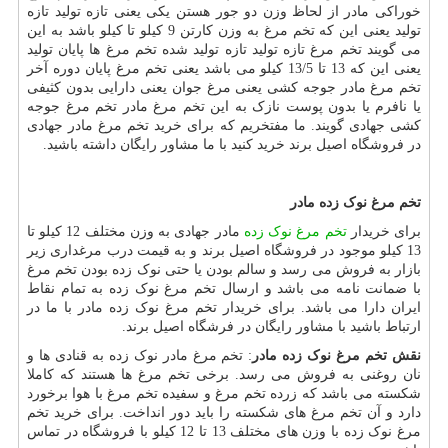
خوراکی مادر از لحاظ وزن دو جور هستن یکی یعنی تازه تولید تازه
تولید یعنی این که تخم مرغ به وزن کارتن 9 کیلو تا کیلو باشد به این
می گویند تخم مرغ تازه تولید تازه تولید شده تخم مرغ ها پایان تولید
یعنی این که 13 تا 13/5 کیلو می باشد یعنی تخم مرغ پایان دوره آخر
تخم مرغ مادر جوجه کشی یعنی مرغ جوان یعنی دارایی بدون کثیفی
یا نافرم یا بدون پوست نازک به این تخم مرغ مادر تخم مرغ جوجه
کشی جهادی گویند. ما مفتخریم که برای خرید تخم مرغ مادر جهادی
در فروشگاه اصیل برند خرید کنید با ما مشاور رایگان داشته باشید.
تخم مرغ نوک زده مادر
برای خریدار
تخم مرغ نوک زده
مادر جهادی به وزن مختلف 12 کیلو تا
13 کیلو موجود در فروشگاه اصیل برند و به قیمت درب مرغداری زیر
بازار به فروش می رسد و سالم بودن یا حتی نوک زده بودن تخم مرغ
با ضمانت نامه می باشد و ارسال تخم مرغ نوک زده به تمام نقاط
ایران دارا می باشد. برای خریدار تخم مرغ نوک زده مادر با ما در
ارتباط باشید با مشاور رایگان در فرشگاه اصیل برند.
نقش تخم مرغ نوک زده مادر
: تخم مرغ مادر نوک زده به قنادی ها و
نان روغنی به فروش می رسد. برخی تخم مرغ ها هستند که کاملا
شکسته می باشد که زرده تخم مرغ و سفیده تخم مرغ با هوا برخورد
دارد و آن تخم مرغ های شکسته را باید دور انداخت. برای خرید تخم
مرغ نوک زده با وزن های مختلف 13 تا 12 کیلو با فروشگاه در تماس