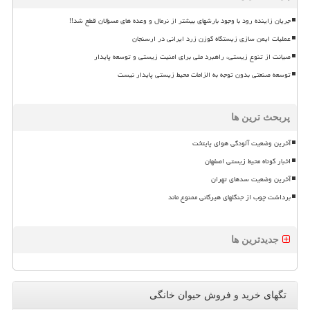
جریان زاینده رود با وجود بارشهای بیشتر از نرمال و وعده های مسؤلان قطع شد!!
عملیات ایمن سازی زیستگاه گوزن زرد ایرانی در ارسنجان
صیانت از تنوع زیستی، راهبرد ملی برای امنیت زیستی و توسعه پایدار
توسعه صنعتی بدون توجه به الزامات محیط زیستی پایدار نیست
پربحث ترین ها
آخرین وضعیت آلودگی هوای پایتخت
اخبار کوتاه محیط زیستی اصفهان
آخرین وضعیت سدهای تهران
برداشت چوب از جنگلهای هیرکانی ممنوع ماند
جدیدترین ها
تگهای خرید و فروش حیوان خانگی