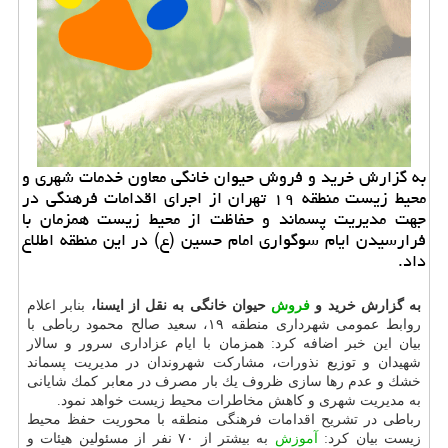
به گزارش خرید و فروش حیوان خانگی معاون خدمات شهری و
محیط زیست منطقه ۱۹ تهران از اجرای اقدامات فرهنگی در
جهت مدیریت پسماند و حفاظت از محیط زیست همزمان با
فرارسیدن ایام سوگواری امام حسین (ع) در این منطقه اطلاع
داد.
به گزارش خرید و
فروش
حیوان خانگی به نقل از ایسنا،
بنابر اعلام
روابط عمومی شهرداری منطقه ۱۹، سعید صالح محمود رباطی با
بیان این خبر اضافه كرد: همزمان با ایام عزاداری سرور و سالار
شهیدان و توزیع نذورات، مشاركت شهروندان در مدیریت پسماند
خشك و عدم رها سازی ظروف یك بار مصرف در معابر كمك شایانی
به مدیریت شهری و كاهش مخاطرات محیط زیست خواهد نمود.
رباطی در تشریح اقدامات فرهنگی منطقه با محوریت حفظ محیط
زیست بیان كرد:
آموزش
به بیشتر از ۷۰ نفر از مسئولین هیئات و