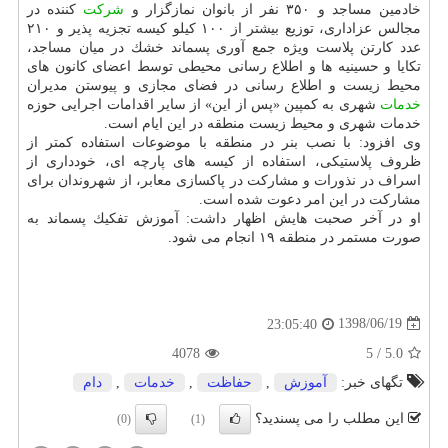
خادمین مساجد و ۳۵۰ نفر از بانوان نمازگزار و
شركت
كننده در
مجالس عزاداری، توزیع بیشتر از ۱۰۰ كیلو كیسه تجزیه پذیر و ۲۱۰
عدد كارتن پلاست ویژه جمع آوری پسماند خشك در میان مساجد،
تكایا و حسینیه ها و اطلاع رسانی محیطی توسط اعضای كانون های
محیط زیست و اطلاع رسانی در فضای مجازی و پیوستن مدیران
خدمات
شهری به كمپین «پس از این» از سایر اقدامات اجرایی حوزه
خدمات شهری و محیط زیست منطقه در این ایام است.
وی افزود: با نصب بنر در منطقه با موضوعات استفاده كمتر از
ظروف پلاستیكی، استفاده از كیسه های پارچه ای، خودداری از
اسراف در نذورات و مشاركت در پاكسازی معابر، از شهروندان برای
مشاركت در این امر دعوت شده است.
او در آخر صحبت هایش اظهار داشت: آموزش تفكیك پسماند به
صورت مستمر در منطقه ۱۹ انجام می شود.
1398/06/19
23:05:40
4078
5
/
5.0
تگهای خبر:
آموزش
,
حفاظت
,
خدمات
,
دام
این مطلب را می پسندید؟
(0)
(1)