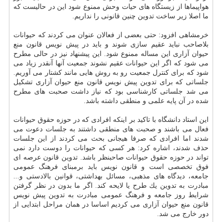
هواپیماها از زیستگاه های حیات وحش ممنوع شود این در حالیست كه
ما اصلا زیر ساخت تدوین چنین قانونی را نداریم.
خرمشاهی افزود: حتی بعضی از فعالان عنوان می كردند كه حیوانات
بلاصاحب نباید عقیم سازی شوند و باید در پیش نویس قانون منع
حیوان آزاری این مساله ممنوع شود. این پیشنهاد نیز در حالی مطرح
می شود كه اگر این حیوانات عقیم نشوند جمعیت آنها آنقدر زیاد می
شود كه برای كنترل جمعیت رو به روش هایی مانند كشتار می آوریم.
جلساتی كه برای تدوین پیش نویس قانون منع حیوان آزاری تشكیل
می شد جلساتی كارشناسی بود كه نیاز داشت صحبت های مطرح
شده در آن پایه علمی و منطقی داشته باشد.
این استاد دانشگاه با تاكید بر اینكه افرادی كه در حوزه حقوق حیوانات
فعال می باشند و صحبت های منطقی داشتند به جلسات دعوت می
شدند اما افرادی كه صرفا هیجانی بحث می كردند از این جلسات
حذف شدند، اشاره كرد: هر كسی كه حیوانات را دوست دارد نمی
تواند در حوزه حقوق حیوانات صاحبنظر باشد. تدوین قانون عرصه ای
فوق تخصصی است و قانون نویس باید برمبنای فرهنگ عمومی
جامعه، دیدگاه های مذهبی، مسائل بهداشتی، قوانین بالادستی و...
مبادرت به تدوین یك طرح یا لایحه كند. اگر ما بدون در نظر گرفتن
شرایط روز جامعه و فرهنگ عمومی مبادرت به تدوین پیش نویس
قانون منع حیوان آزاری می كردیم اساسا در همان مراحل ابتدایی از
دور خارج می شد.