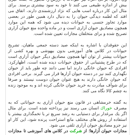
بیش از اندازه طبیعی می كنند تا خود به سود بیشتری برسند. برای
مثال این كار درباره اسب هایی كه نژاد ارزشمندی دارند، اتفاق می
افتد كه لطمه دیدگی حیوان را به دنبال دارد همین طور در بعضی
موارد تجاوز جنسی به حیوانات دیده می شود كه همه این موارد
همچون مصادیق حیوان آزاری است و در ماده واحده منع حیوان آزاری
تصریح شده و برای متخلفان مجازات تعیین شده است.
این حقوقدان با اشاره به اینكه صید دسته جمعی ماهیان، تشریح
حیوانات در كلاس های آموزشی بدون بیهوشی و بهره كشی از
حیوانات بیشتر از توان آنها همچون مصادیق دیگر حیوان آزاری است
كه در طرح پشتیبانی از حقوق حیوانات دیده شده است، اظهاركرد:
افرادی كه حیوان خانگی دارند اما نمی دانند چه طور باید از حیوان
نگهداری كنند نیز در دسته حیوان آزارها قرار می گیرند. برخی افرادی
كه حیوان خانگی دارند به هیچ عنوان حیوان دوست نیستند و صرفا
برای شوآف مبادرت به خرید حیوان خانگی كرده اند و به موجود زنده
به چشم كالا نگاه می كنند.
به گفته خرمشاهی در قانون منع حیوان آزاری به حیواناتی كه به
مصرف
خوراك
انسان می رسند نیز پرداخته شده است. برای مثال
اگر یك مرغدار برای دستیابی به رشد سریع تر یا تخمگذاری بیشتر با
استفاده از روش های مختلف مانع استراحت پرنده شود، این كار او
نیز جزو مصادیق حیوان آزاری تلقی می شود.
مجازات حیوان آزارها؛ از
شركت
در كلاس های آموزشی تا مجازات