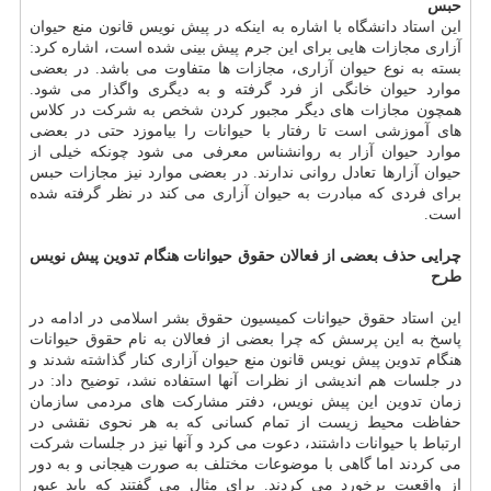
حبس
این استاد دانشگاه با اشاره به اینكه در پیش نویس قانون منع حیوان
آزاری مجازات هایی برای این جرم پیش بینی شده است، اشاره كرد:
بسته به نوع حیوان آزاری، مجازات ها متفاوت می باشد. در بعضی
موارد حیوان خانگی از فرد گرفته و به دیگری واگذار می شود.
همچون مجازات های دیگر مجبور كردن شخص به شركت در كلاس
های آموزشی است تا رفتار با حیوانات را بیاموزد حتی در بعضی
موارد حیوان آزار به روانشناس معرفی می شود چونكه خیلی از
حیوان آزارها تعادل روانی ندارند. در بعضی موارد نیز مجازات حبس
برای فردی كه مبادرت به حیوان آزاری می كند در نظر گرفته شده
است.
چرایی حذف بعضی از فعالان حقوق حیوانات هنگام تدوین پیش نویس
طرح
این استاد حقوق حیوانات كمیسیون حقوق بشر اسلامی در ادامه در
پاسخ به این پرسش كه چرا بعضی از فعالان به نام حقوق حیوانات
هنگام تدوین پیش نویس قانون منع حیوان آزاری كنار گذاشته شدند و
در جلسات هم اندیشی از نظرات آنها استفاده نشد، توضیح داد: در
زمان تدوین این پیش نویس، دفتر مشاركت های مردمی سازمان
حفاظت محیط زیست از تمام كسانی كه به هر نحوی نقشی در
ارتباط با حیوانات داشتند، دعوت می كرد و آنها نیز در جلسات شركت
می كردند اما گاهی با موضوعات مختلف به صورت هیجانی و به دور
از واقعیت برخورد می كردند. برای مثال می گفتند كه باید عبور