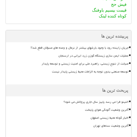
فیش حج
قیمت بیسیم باوفنگ
کوتاه کننده لینک
پربیننده ترین ها
جریان زاینده رود با وجود بارشهای بیشتر از نرمال و وعده های مسؤلان قطع شد!!
عملیات ایمن سازی زیستگاه گوزن زرد ایرانی در ارسنجان
صیانت از تنوع زیستی، راهبرد ملی برای امنیت زیستی و توسعه پایدار
توسعه صنعتی بدون توجه به الزامات محیط زیستی پایدار نیست
پربحث ترین ها
النینو فرا می رسد پاییز سال جاری پرچالش می شود؟
آخرین وضعیت آلودگی هوای پایتخت
اخبار کوتاه محیط زیستی اصفهان
آخرین وضعیت سدهای تهران