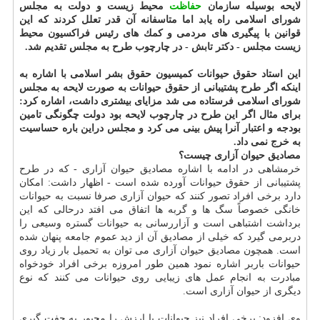
لایحه بوسیله سازمان
حفاظت
محیط زیست و دولت به مجلس
شورای اسلامی راه یابد اما متاسفانه آن قدر تعلل كردند كه این
قوانین با پیگیری های مردمی و كمك های رئیس فراكسیون محیط
زیست مجلس - دكتر تابش - در چارچوب طرح به مجلس تقدیم شد.
این استاد حقوق حیوانات كمیسیون حقوق بشر اسلامی با اشاره به
اینكه اگر طرح پشتیبانی از حقوق حیوانات به صورت لایحه به مجلس
شورای اسلامی فرستاده می شد مزایای بیشتری داشت، اشاره كرد:
برای مثال اگر این طرح در چارچوب لایحه بود دولت چگونگی تامین
بودجه و اعتبار آنرا پیش بینی می كرد و مجلس دراین باره حساسیت
به خرج نمی داد.
مصادیق حیوان آزاری چیست؟
خرمشاهی در ادامه با اشاره مصادیق حیوان آزاری - كه در طرح
پشتیبانی از حقوق حیوانات آورده شده است - اظهار داشت: امكان
دارد برخی افراد تصور كنند كه حیوان آزاری صرفا نسبت به حیوانات
خانگی خصوصاً سگ ها و گربه ها اتفاق می افتد درحالی كه این
برداشت اشتباهی است و آزاررسانی به حیوانات گستره وسیعی را
دربرمی گیرد كه خیلی از مصادیق آن از دید عموم جامعه پنهان شده
است. همچون مصادیق حیوان آزاری می توان به تحمیل بار زیاد روی
حیوانات باربر اشاره نمود همین طور امروزه برخی افراد خودخواه
مبادرت به انجام عمل های زیبایی روی حیوانات می كنند كه نوع
دیگری از حیوان آزاری است.
وی افزود: برخی افراد نیز حیوانات با ارزش را مجبور به جفت گیری