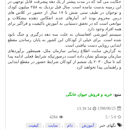
حكایت می كند كه در مدت بیشتر از یك دهه پیشرفت قابل توجهی در
این زمینه بدست نیامده است. سال قبل نزدیك به ۲۵۸ میلیون كودك
و نوجوان در طیف سنی شش تا ۱۷ سال از حضور در كلاس های
درس محروم بوده اند. آمارهای جدید انعكاس دهنده مشكلات و
موانعی است كه در تحقق دستیابی به آموزشِ باكیفیت و فراگیر برای
همه افراد وجود دارد.
سیستم آموزشی افغانستان به علت سه دهه درگیری و جنگ نابود
شده است. برای خیلی از كودكان این كشور به پایان رساندن مقطع
ابتدایی رویایی دست نیافتنی است.
به گزارش سایت اطلاع رسانی سازمان ملل، همینطور برآوردهای
سازمان یونسكو نشان داده است درصورتیكه شرایط فعلی ادامه پیدا
كند تا سال ۲۰۳۰ یك ششم از كودكان شرایط حضور در مقطع ابتدایی
و راهنمایی پیدا نخواهند كرد.
منبع:
خرید و فروش حیوان خانگی
1398/06/25
13:39:34
4284
5
/
5.0
تگهای خبر:
آموزش
,
دام
,
سایت
,
كیفیت