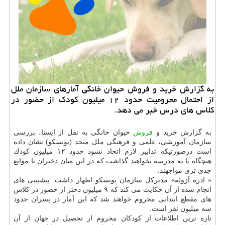
به گزارش خرید و فروش حیوان خانگی آمارهای سازمان ملل
از احتمال محرومیت حدود ۱۲ میلیون كودك از حضور در
كلاس های درس خبر می دهد.
به گزارش خرید و
فروش
حیوان خانگی به نقل از ایسنا، بررسی
سازمان آموزشی، علمی و فرهنگی ملل متحد (یونسكو) نشان داده
است درصورتیكه تدابیر لازم اتخاذ نشود حدود ۱۲ میلیون كودك
هیچگاه پا به مدرسه نخواهند گذاشت كه در این میان دختران با موانع
جدی تری مواجهند.
« ادره آزوله» مدیركل سازمان یونسكو اظهار داشت: پیشبینی های
انجام شده از آن حكایت می كند كه ۹ میلیون دختر از حضور در كلاس
های مقطع ابتدایی محروم خواهند شد كه این آمار در پسران حدود
سه میلیون نفر است.
تازه ترین اطلاعات از كودكان محروم از تحصیل در جهان از آن