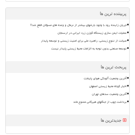
پربیننده ترین ها
جریان زاینده رود با وجود بارشهای بیشتر از نرمال و وعده های مسؤلان قطع شد!!
عملیات ایمن سازی زیستگاه گوزن زرد ایرانی در ارسنجان
صیانت از تنوع زیستی، راهبرد ملی برای امنیت زیستی و توسعه پایدار
توسعه صنعتی بدون توجه به الزامات محیط زیستی پایدار نیست
پربحث ترین ها
آخرین وضعیت آلودگی هوای پایتخت
اخبار کوتاه محیط زیستی اصفهان
آخرین وضعیت سدهای تهران
برداشت چوب از جنگلهای هیرکانی ممنوع ماند
جدیدترین ها