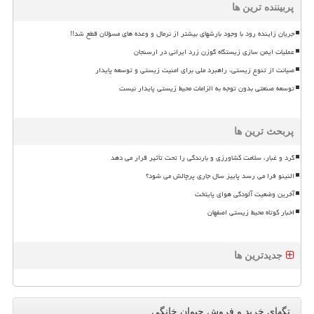
پربیننده ترین ها
جریان زاینده رود با وجود بارشهای بیشتر از نرمال و وعده های مسؤلان قطع شد!!
عملیات ایمن سازی زیستگاه گوزن زرد ایرانی در ارسنجان
صیانت از تنوع زیستی، راهبرد ملی برای امنیت زیستی و توسعه پایدار
توسعه صنعتی بدون توجه به الزامات محیط زیستی پایدار نیست
پربحث ترین ها
گرد و غبار، سلامت کشاورزی و بارندگی را تحت تأثیر قرار می دهد
النینو فرا می رسد پاییز سال جاری پرچالش می شود؟
آخرین وضعیت آلودگی هوای پایتخت
اخبار کوتاه محیط زیستی اصفهان
جدیدترین ها
تگهای خرید و فروش حیوان خانگی