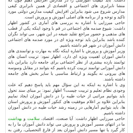
داشت: باید كیفیت آموزشی را در مدارس افزایش دهیم چون كه
منشا نابرابری های اجتماعی و اقتصادی از همین نابرابری كیفی
مدارس شروع می شود بنابراین افزایش كیفیت مدارس دولتی مورد
تاكید و توجه و از برنامه های اصلی آموزش و پرورش است.
حاجی میرزایی با اشاره به بررسی های آماری در كشور اظهار
داشت: شیوع صدمه های اجتماعی در قم با وجود اینكه یكی از قطب
های مذهبی و حضور مراجع تقلید شیعه در این شهر، می تواند نگران
كننده باشد بنابراین باید توجه ویژه ای در مورد صدمه های اجتماعی
دانش آموزان در شهر قم داشته باشیم.
وزیر آموزش و پرورش با اشاره اینكه نگاه به مهارت و توانمندی های
دانش آموزان اهمیت ویژه ای دارد، اظهار نمود: تربیت انسان های
توانمند بازده بیشتری از نظر اجتماعی برای جامعه دارد بنابراین باید
دانش آموزانی توانمند تربیت كرده باشیم كه بتوانند در مقابل وسوسه
های بیرونی نه بگویند و ارتباط مناسبی با سایر بخش های جامعه
داشته باشند.
وی با اشاره به اینكه به این سؤال مهم باید پاسخ دهیم كه علت
وجودی نظام تعلیم و تربیت چیست؟ اظهار نمود: بر مبنای سند تحول
باید بتوانیم مراتبی از حیات طیبه را در دانش آموزان ایجاد نماییم
بنابراین علاوه بر اعلام موفقیت های كنكور آموزش و پرورش استان
ها، باید بتوانیم آمارهایی در زمینه رشد حیات طیبه در دانش آموزان
داشته باشیم.
حاجی میرزایی اظهار داشت: آیا صنعت، اقتصاد،
سلامت
و
بهداشت
ما در انتهای مسیر آموزش و پرورش می تواند دانش آموزان ما را به
كار گیرد یا تنها مسیر دانش آموزان بعد از فارغ التحصیلی، رفتن به