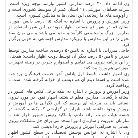
وی ادامه داد: ۳۰ درصد مدارس كشور نیازمند توجه ویژه است،
سرانه فضاهای آموزشی ۱۱ استان كمتر از متوسط كشوری است و
از اولویت های ما رساندن این استان ها به میانگین كشوری است.
وزیر آموزش و پرورش با اشاره به اینكه ۹۵ درصد دانش آموزان
استان قم در شهر قم هستند، اظهار نمود: در این شهر استفاده از
مدارس بزرگ و مجتمعی كارآمد و مفید می باشد و می توان سند
تحول را در این مدارس با رویكرد مدارس اجتماعی به خوبی برگزار
كرد.
حاجی میرزایی با اشاره به تامین۵۰ درصدی ساخت مدارس توسط
خیرین و تامین۵۰ درصد دیگر آن توسط دولت اظهار داشت: همچنان
از این برنامه پیروی می نماییم و امیدوارم خیرین در زمینه تجهیزات
آموزشی هم ورود پیدا كنند.
وی اظهار داشت: قسط اول پاداش آخر خدمت فرهنگیان پرداخت
شده است و قسط دوم آن هم دیشب از خزانه گرفته شده است تا
پرداخت گردد.
وزیر آموزش و پرورش با اشاره به اینكه برخی كلاس های كشور در
آستانه بازگشایی مدارس معلم نداشتند، اظهار نمود: در مورد نیروی
انسانی باید به مرحله ای برسیم كه این نگرانی ها در آموزش و
پرورش وجود نداشته باشد بنابراین در گزارشی كه یكشنبه گذشته در
جلسه هیات دولت ارائه دادم، با تاكید رئیس جمهور قرار شد تا
سازمان مدیریت و سازمان امور استخدامی برای حل مشكلات نیروی
انسانی به همراهی آموزش و پرورش چاره اندیشی كنند.
وی با اشاره به افزایش پوشش تحصیلی در سطح كشور اظهار