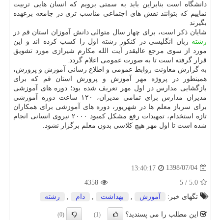
دانشگاه است بنابراین باید به سمتی برویم كه انسان هایی تربیت
نماییم كه بتوانند نقش های اجتماعی مناسب تری در جامعه برعهده
بگیرند
شایان ذكر است، برای چهار سال متوالی دانش آموزان استان قم در
رشته
زبان انگلیسی در كنكور رشته اول را كسب كرده اند و این
مورد از سوی مرجع عالیقدر آیت الله مكارم شیرازی مورد تشویق
قرار گرفته است تا به صورت عمومی اعلام گردد.
به گزارش معاونت روابط عمومی و اطلاع رسانی آموزش و پرورش،
همینطور در پروژه مهر آموزش و پرورش استان قم كه برای
بازگشایی مدارس در اول مهر تعریف شده بود؛ دوره های آموزشی
مدیران مدارس برای تمامی مدیران، ۱۲۰ ساعت دوره آموزشی
برای سرباز معلم ها در شهریور، دوره های آموزشی برای همكاران
تازه استخدام، تمهیدات رفع مشكل كمبود ۲۰۰۰ نیروی انسانی انجام
شده است تا اول مهر هیچ كلاسی بدون معلم برگزار نشود.
1398/07/04
13:40:17
4358
5
/
5.0
تگهای خبر:
آموزش
,
بهداشت
,
دام
,
رشته
این مطلب را می پسندید؟
(0)
(1)