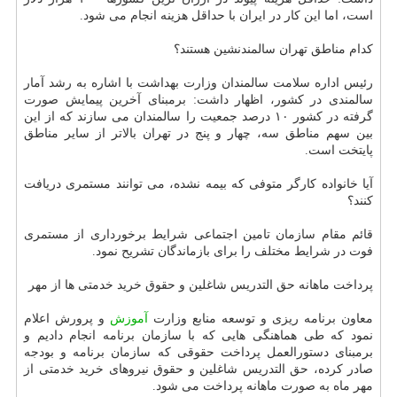
است، اما این كار در ایران با حداقل هزینه انجام می شود.
كدام مناطق تهران سالمندنشین هستند؟
رئیس اداره سلامت سالمندان وزارت بهداشت با اشاره به رشد آمار
سالمندی در كشور، اظهار داشت: برمبنای آخرین پیمایش صورت
گرفته در كشور ۱۰ درصد جمعیت را سالمندان می سازند كه از این
بین سهم مناطق سه، چهار و پنج در تهران بالاتر از سایر مناطق
پایتخت است.
آیا خانواده كارگر متوفی كه بیمه نشده، می توانند مستمری دریافت
كنند؟
قائم مقام سازمان تامین اجتماعی شرایط برخورداری از مستمری
فوت در شرایط مختلف را برای بازماندگان تشریح نمود.
پرداخت ماهانه حق التدریس شاغلین و حقوق خرید خدمتی ها از مهر
معاون برنامه ریزی و توسعه منابع وزارت
آموزش
و پرورش اعلام
نمود كه طی هماهنگی هایی كه با سازمان برنامه انجام دادیم و
برمبنای دستورالعمل پرداخت حقوقی كه سازمان برنامه و بودجه
صادر كرده، حق التدریس شاغلین و حقوق نیروهای خرید خدمتی از
مهر ماه به صورت ماهانه پرداخت می شود.