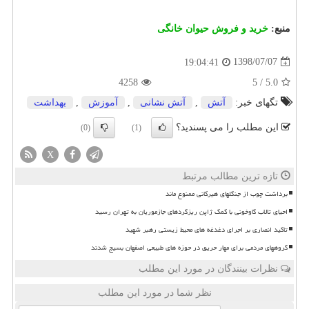
منبع:
خرید و فروش حیوان خانگی
1398/07/07
19:04:41
4258
5
/
5.0
تگهای خبر:
آتش
,
آتش نشانی
,
آموزش
,
بهداشت
این مطلب را می پسندید؟
(0)
(1)
X
تازه ترین مطالب مرتبط
برداشت چوب از جنگلهای هیرکانی ممنوع ماند
احیای تالاب گاوخونی با کمک ژاپن ریزگردهای جازموریان به تهران رسید
تاکید انصاری بر اجرای دغدغه های محیط زیستی رهبر شهید
گروههای مردمی برای مهار حریق در حوزه های طبیعی اصفهان بسیج شدند
نظرات بینندگان در مورد این مطلب
نظر شما در مورد این مطلب