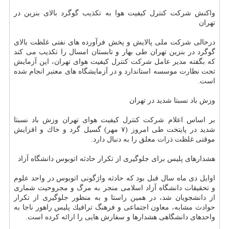
واكنش شركت كنترل كیفیت هوا به تكذیب گوگرد بالای بنزین در
تهران
درحالی شركت ملی پالایش و پخش فرآورده های نفتی غلظت بالای
گوگرد در بنزین تهران طی بهار و تابستان امسال را تكذیب می كند
كه بگفته مدیر عامل شركت كنترل كیفیت هوای تهران، این آزمایش
تحت نظارت موسسه استاندارد و در آزمایشگاه های معتبر انجام شده
است.
وزش باد نسبتا شدید در تهران
بر اساس اعلام شركت كنترل كیفیت هوای تهران وزش باد نسبتا
شدید در پایتخت طی امروز (۷ مهر) گسیل گرد و خاك و افزایش
موقتی غلظت ذرات معلق را به دنبال دارد.
هشدارهای پلیس برای جلوگیری از تكرار حادثه اتوبوس دانشگاه آزاد
اوایل دی ماه سال قبل بود كه حادثه واژگونی اتوبوس در واحد علوم
و تحقیقات دانشگاه آزاد اسلامی منجر به مرگ و مجروحیت شماری
از دانشجویان شد، در همین راستا و به منظور جلوگیری از تكرار
حوادث مشابه، معاون اجتماعی و فرهنگ ترافیك پلیس راهور ناجا به
واحدهای دانشگاهی هشدارها و سفارش هایی را ارائه كرده است.