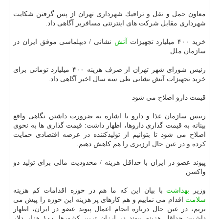
معاون حمل و نقل و ترافیك شهرداری تهران از پس گرفتن شكایت
شهرداری مقابل شركت های اینترنتی مسافربر آگاهی داد.
خرید ۴۰۰ میلیارد تجهیزات
آتش
نشانی / دیپلماسی موفق ایران در
سازمان ملل
رئیس شورای شهر تهران از صرف هزینه ۴۰۰ میلیارد تومانی برای
خرید تجهیزات آتش نشانی طی سه سال اخیر آگاهی داد.
قیمت دارو اصلاح می شود
رییس سازمان غذا و دارو با اشاره به ضرورت داشتن نگاهی واقع
بینانه به قیمت گذاری داروها، اظهار داشت: قیمت گذاری ها به نحوی
اصلاح می شود تا بتوانیم از تولیدكننده در عرصه اقتصادی حمایت
كرده و در عین حال ارزبری را هم كاهش دهیم.
پیوند عضو در ایران با حداقل هزینه / محدودیت مالی برای تولید دو
واكسن
وزیر
بهداشت
با بیان این كه ما هم در حوزه اقدامات كم هزینه
سلامت
اقدام می نماییم و هم كارهای پر هزینه این حوزه را پیش می
بریم، در عین حال درباره انجام اعمال پیوند عضو در ایران، اظهار
داشت: حداقل هزینه پیوند در ارزان ترین كشورها ۱۰۰ هزار دلار