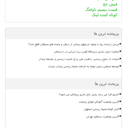
فیش حج
قیمت بیسیم باوفنگ
کوتاه کننده لینک
پربیننده ترین ها
جریان زاینده رود با وجود بارشهای بیشتر از نرمال و وعده های مسؤلان قطع شد!!
عملیات ایمن سازی زیستگاه گوزن زرد ایرانی در ارسنجان
صیانت از تنوع زیستی، راهبرد ملی برای امنیت زیستی و توسعه پایدار
توسعه صنعتی بدون توجه به الزامات محیط زیستی پایدار نیست
پربحث ترین ها
النینو فرا می رسد پاییز سال جاری پرچالش می شود؟
آخرین وضعیت آلودگی هوای پایتخت
اخبار کوتاه محیط زیستی اصفهان
آخرین وضعیت سدهای تهران