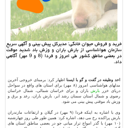
خرید و فروش حیوان خانگی: مدیركل پیش بینی و آگهی سریع
سازمان هواشناسی از بارش باران و وزش باد شدید موقت
در بعضی مناطق كشور طی امروز و فردا (8 و 9 مهر) آگاهی
داد.
احد وظیفه در گفت و گو با ایسنا
اظهار كرد: برمبنای خروجی آخرین
مدلهای هواشناسی امروز (۸ مهر) برای استان های واقع در سواحل
دریای خزر
بارش
باران و برای خراسان شمالی، شمال خراسان
رضوی و شمال استان سمنان رشد ابر، بارش باران، رعد و برق و
وزش باد موقتی پیش بینی می شود.
وی با اشاره به اینكه فردا (۹ مهر) در گیلان و ارتفاعات مازندران
بارش پراكنده رخ می دهد، اشاره كرد: همین طور طی روز چهارشنبه
(۱۰ مهر) با گذر امواج تراز میانی جو در بعضی مناطق استان های