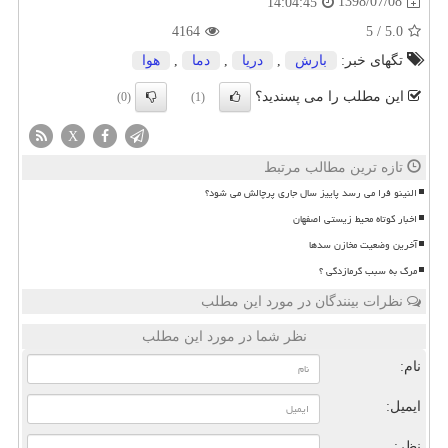
1398/07/08
14:04:45
4164
5
/
5.0
تگهای خبر:
بارش
,
دریا
,
دما
,
هوا
این مطلب را می پسندید؟
(0)
(1)
X
تازه ترین مطالب مرتبط
النینو فرا می رسد پاییز سال جاری پرچالش می شود؟
اخبار کوتاه محیط زیستی اصفهان
آخرین وضعیت مخازن سدها
مرگ به سبب گرمازدگی ؟
نظرات بینندگان در مورد این مطلب
نظر شما در مورد این مطلب
نام:
ایمیل:
نظر: