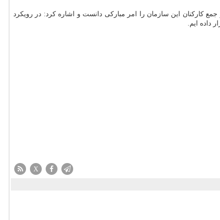
ن فرزند شهید، جانباز و رزمنده دفاع مقدس در جمع كاركنان این سازمان را امر مباركی دانست و اشاره كرد: در رویكرد
 داده ایم.
X