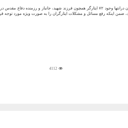
به گزارش شهرنوشت، مدیرعامل سازمان مدیریت میادین شهرداری تهران درانتها وجود ۷۲ ایثارگر همچو
، ضمن اینكه رفع مسائل و مشكلات ایثارگران را به صورت ویژه مورد توجه قرار
4112