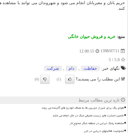
كنند.
منبع:
خرید و فروش حیوان خانگی
1398/07/11
12:00:15
5
/
5.0
تگهای خبر:
حفاظت
,
دام
,
شركت
این مطلب را می پسندید؟
(0)
(1)
تازه ترین مطالب مرتبط
هوای پاک برای شیراز دوربین ها به مصاف خودرو های آلاینده می روند
تخمین خسارت های زیست محیطی جنگ در حال انجام می باشد
مشاهده پلنگ ایرانی در منطقه شکار ممنوع لار
ممنوعیت فعالیتهای دریایی در خزر