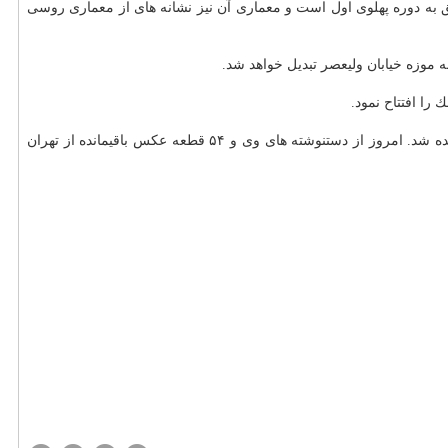
ق به دوره پهلوی اول است و معماری آن نیز نشانه های از معماری روسی
به موزه خیابان ولیعصر تبدیل خواهد شد.
را افتتاح نمود.
وی با بیان این كه احتساب الملك پدر استاد مقدم بود، اظهار داشت: احتساب الملك از درباریان بود كه با حكم پادشاه قاجار بعنوان شهردار تهران برگزیده شد. امروز از دستنوشته های وی و ۵۴ قطعه عكس باقیمانده از تهران