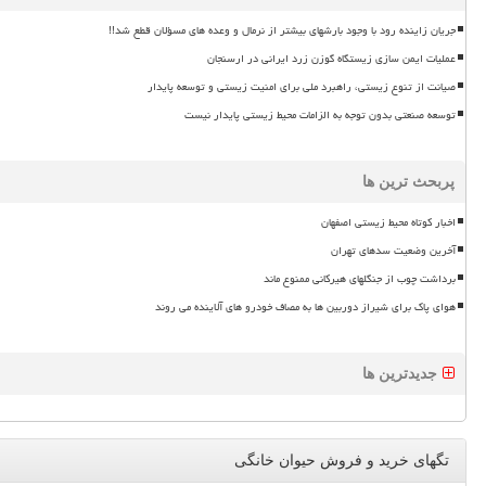
جریان زاینده رود با وجود بارشهای بیشتر از نرمال و وعده های مسؤلان قطع شد!!
عملیات ایمن سازی زیستگاه گوزن زرد ایرانی در ارسنجان
صیانت از تنوع زیستی، راهبرد ملی برای امنیت زیستی و توسعه پایدار
توسعه صنعتی بدون توجه به الزامات محیط زیستی پایدار نیست
پربحث ترین ها
اخبار کوتاه محیط زیستی اصفهان
آخرین وضعیت سدهای تهران
برداشت چوب از جنگلهای هیرکانی ممنوع ماند
هوای پاک برای شیراز دوربین ها به مصاف خودرو های آلاینده می روند
جدیدترین ها
تگهای خرید و فروش حیوان خانگی